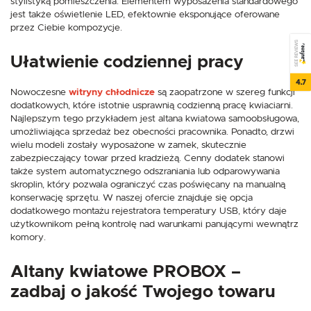
stylistyką pomieszczenia. Elementem wyposażenia standardowego
jest także oświetlenie LED, efektownie eksponujące oferowane
przez Ciebie kompozycje.
SEE REVIEWS
Ułatwienie codziennej pracy
4.7
Nowoczesne
witryny chłodnicze
są zaopatrzone w szereg funkcji
dodatkowych, które istotnie usprawnią codzienną pracę kwiaciarni.
Najlepszym tego przykładem jest altana kwiatowa samoobsługowa,
umożliwiająca sprzedaż bez obecności pracownika. Ponadto, drzwi
wielu modeli zostały wyposażone w zamek, skutecznie
zabezpieczający towar przed kradzieżą. Cenny dodatek stanowi
także system automatycznego odszraniania lub odparowywania
skroplin, który pozwala ograniczyć czas poświęcany na manualną
konserwację sprzętu. W naszej ofercie znajduje się opcja
dodatkowego montażu rejestratora temperatury USB, który daje
użytkownikom pełną kontrolę nad warunkami panującymi wewnątrz
komory.
Altany kwiatowe PROBOX –
zadbaj o jakość Twojego towaru