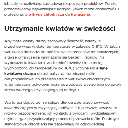
lub lady, umożliwiając kaskadową ekspozycję produktów. Poniżej
przedstawiamy najważniejsze korzyści, jakich może dostarczyć Ci
profesjonalna
witryna chłodnicza do kwiaciarni.
Utrzymanie kwiatów w świeżości
Aby cięte kwiaty dłużej zachowały świeżość, należy je
przechowywać w stałej temperaturze w zakresie 0-8°C. W takich
warunkach dochodzi do opóźnienia ich procesów metabolicznych,
a także ograniczenia namnażania się bakterii i glonów. Na
wyposażeniu kwiaciarni warto mieć również nieco mniej
wychłodzoną (do temperatury ok. 10°C) witrynę lub
altanę
kwiatową
służącą do aklimatyzacji termicznej roślin.
Natychmiastowe ich przeniesienie z warunków chłodniczych
w temperaturę pokojową może powodować wystąpienie objawów
stresu wodnego, czyli nagłego jej deficytu.
Warto też dodać, że nie należy długotrwale przechowywać
kwiatów ciętych w zwyczajnej lodówce. Po pierwsze, stwarza to
ryzyko bezpośredniego ich kontaktu z owocami, wydzielającymi
etylen – gaz przyspieszający proces dojrzewania roślin. Po drugie,
standardowe chłodziarki nie zapewniają im odpowiedniej