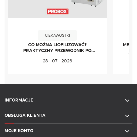
CIEKAWOSTKI
CO MOŻNA LIOFILIZOWAĆ?
METOD
PRAKTYCZNY PRZEWODNIK PO
IDE
ŻYWNOŚCI LIOFILIZOWANEJ
ŚWI
28 - 07 - 2026
INFORMACJE
OBSŁUGA KLIENTA
MOJE KONTO