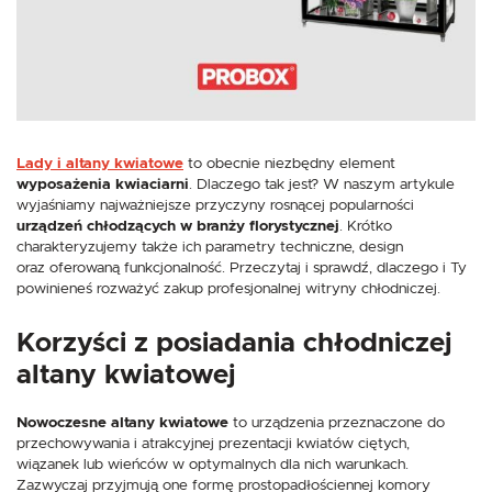
Więcej
korzystania z funkcjonalności naszej strony poprzez dopasowanie jej do
Twoich indywidualnych preferencji. Wyrażenie zgody na funkcjonalne i
personalizacyjne pliki cookies gwarantuje dostępność większej ilości funkcji
na stronie.
Analityczne
Analityczne pliki cookies pomagają nam rozwijać się i dostosowywać do
Twoich potrzeb.
Cookies analityczne pozwalają na uzyskanie informacji w zakresie
Więcej
wykorzystywania witryny internetowej, miejsca oraz częstotliwości, z jaką
Lady i altany kwiatowe
to obecnie niezbędny element
odwiedzane są nasze serwisy www. Dane pozwalają nam na ocenę
wyposażenia kwiaciarni
. Dlaczego tak jest? W naszym artykule
naszych serwisów internetowych pod względem ich popularności wśród
wyjaśniamy najważniejsze przyczyny rosnącej popularności
użytkowników. Zgromadzone informacje są przetwarzane w formie
Reklamowe
urządzeń chłodzących w branży florystycznej
. Krótko
zanonimizowanej. Wyrażenie zgody na analityczne pliki cookies gwarantuje
dostępność wszystkich funkcjonalności.
charakteryzujemy także ich parametry techniczne, design
Dzięki reklamowym plikom cookies prezentujemy Ci najciekawsze
informacje i aktualności na stronach naszych partnerów.
oraz oferowaną funkcjonalność. Przeczytaj i sprawdź, dlaczego i Ty
powinieneś rozważyć zakup profesjonalnej witryny chłodniczej.
Promocyjne pliki cookies służą do prezentowania Ci naszych komunikatów
Więcej
na podstawie analizy Twoich upodobań oraz Twoich zwyczajów
dotyczących przeglądanej witryny internetowej. Treści promocyjne mogą
Korzyści z posiadania chłodniczej
pojawić się na stronach podmiotów trzecich lub firm będących naszymi
partnerami oraz innych dostawców usług. Firmy te działają w charakterze
altany kwiatowej
pośredników prezentujących nasze treści w postaci wiadomości, ofert,
komunikatów mediów społecznościowych.
Nowoczesne altany kwiatowe
to urządzenia przeznaczone do
przechowywania i atrakcyjnej prezentacji kwiatów ciętych,
wiązanek lub wieńców w optymalnych dla nich warunkach.
Zazwyczaj przyjmują one formę prostopadłościennej komory