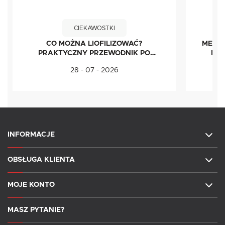
CIEKAWOSTKI
CO MOŻNA LIOFILIZOWAĆ?
METOD
PRAKTYCZNY PRZEWODNIK PO
IDE
ŻYWNOŚCI LIOFILIZOWANEJ
ŚWI
28 - 07 - 2026
INFORMACJE
OBSŁUGA KLIENTA
MOJE KONTO
MASZ PYTANIE?