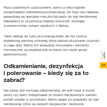
Poza codziennym czyszczeniem, warto co kilka tygodni
przeprowadzić dokładniejszą konserwację. Do tego celu najlepiej
sprawdzają się specjalne mleczka lub pasty do stali nierdzewnej.
Nakładamy je za pomocą miękkiej ściereczki, wcierając
w powierzchnię ruchami zgodnymi z fakturą.
Takie zabiegi nie tylko przywracają blask, ale też tworzą
dodatkową warstwę ochronną, która ułatwia utrzymanie czystości
w ciągu dnia. Warto też sprawdzać mocowania i elementy
mechaniczne, szczególnie jeśli na blacie stoi ciężki sprzęt
SEE REVIEWS
gastronomiczny.
Odkamienianie, dezynfekcja
4.7
i polerowanie – kiedy się za to
zabrać?
Nie każdy stół wymaga odkamieniania, ale jeśli masz w kuchni
zlewy czy blaty zintegrowane ze stołem nierdzewnym, kamień
potrafi osiadać w szczelinach. Warto sięgać po preparaty do stali
nierdzewnej, które są zarazem bezpieczne i skuteczne.