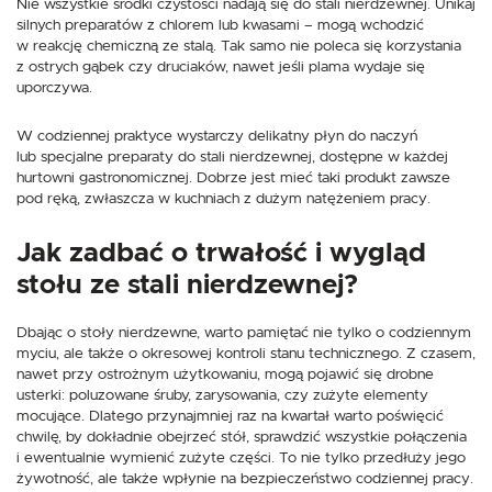
Nie wszystkie środki czystości nadają się do stali nierdzewnej. Unikaj
silnych preparatów z chlorem lub kwasami – mogą wchodzić
w reakcję chemiczną ze stalą. Tak samo nie poleca się korzystania
z ostrych gąbek czy druciaków, nawet jeśli plama wydaje się
uporczywa.
W codziennej praktyce wystarczy delikatny płyn do naczyń
lub specjalne preparaty do stali nierdzewnej, dostępne w każdej
hurtowni gastronomicznej. Dobrze jest mieć taki produkt zawsze
pod ręką, zwłaszcza w kuchniach z dużym natężeniem pracy.
Jak zadbać o trwałość i wygląd
stołu ze stali nierdzewnej?
Dbając o stoły nierdzewne, warto pamiętać nie tylko o codziennym
myciu, ale także o okresowej kontroli stanu technicznego. Z czasem,
nawet przy ostrożnym użytkowaniu, mogą pojawić się drobne
usterki: poluzowane śruby, zarysowania, czy zużyte elementy
mocujące. Dlatego przynajmniej raz na kwartał warto poświęcić
chwilę, by dokładnie obejrzeć stół, sprawdzić wszystkie połączenia
i ewentualnie wymienić zużyte części. To nie tylko przedłuży jego
żywotność, ale także wpłynie na bezpieczeństwo codziennej pracy.