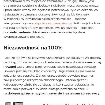
potrzebował dużo miejsca do zamrażania. Z drugiej strony, jeśli
otrzymujesz codzienne dostawy świeżego mięsa, owoców morza
i produktów, wtedy nie będziesz potrzebował tyle chłodzenia, co
restauracje przyjmujące dostawy żywności raz lub dwa razy
w tygodniu. W przypadku ograniczenia miejsca – możesz
zdecydować się na
szafę chłodniczo-mroźniczą
. Jeśli twoja kuchnia
ma taką przestrzeń, aby pomieścić dwa urządzenia - lepiej jest
podzielić zadania chłodzenia i mrożenia
między dwie
wyspecjalizowane jednostki.
Niezawodność na 100%
Fakt, że lodówki są jedynymi urządzeniami działającymi 24 godziny
na dobę, 365 dni w roku, podkreśla znaczenie wyboru
niezawodnej
i trwałej
szafy chłodniczej. Wyobraź sobie następującą sytuację.
Dowiadujesz się, że układ chłodniczy uległ awarii, a całe świeże
jedzenie jest zepsute. Z chęci oszczędności powstaje przymus
zakupu nowego urządzenia chłodniczego. Usterka sprzętu
każdorazowo wiąże się ze stratą, na którą żadna restauracja nie
może sobie pozwolić. Właśnie dlatego powinno zależeć Ci
na
dobrym sprzęcie, szybkim serwisie i rzetelnym sprzedawcy.