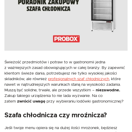
Więcej
korzystania z funkcjonalności naszej strony poprzez dopasowanie jej do
Twoich indywidualnych preferencji. Wyrażenie zgody na funkcjonalne i
personalizacyjne pliki cookies gwarantuje dostępność większej ilości funkcji
na stronie.
Analityczne
Analityczne pliki cookies pomagają nam rozwijać się i dostosowywać do
Twoich potrzeb.
Cookies analityczne pozwalają na uzyskanie informacji w zakresie
Więcej
wykorzystywania witryny internetowej, miejsca oraz częstotliwości, z jaką
odwiedzane są nasze serwisy www. Dane pozwalają nam na ocenę
naszych serwisów internetowych pod względem ich popularności wśród
użytkowników. Zgromadzone informacje są przetwarzane w formie
Reklamowe
Świeżość przedmiotów i potraw to w gastronomii jedna
zanonimizowanej. Wyrażenie zgody na analityczne pliki cookies gwarantuje
dostępność wszystkich funkcjonalności.
z ważniejszych zasad obowiązujących w całej branży. By zapewnić
Dzięki reklamowym plikom cookies prezentujemy Ci najciekawsze
informacje i aktualności na stronach naszych partnerów.
klientom świeże dania, potrzebujesz nie tylko wysokiej jakości
Promocyjne pliki cookies służą do prezentowania Ci naszych komunikatów
składników, ale również
profesjonalnych szaf chłodniczych
, które
Więcej
na podstawie analizy Twoich upodobań oraz Twoich zwyczajów
nawet w najtrudniejszych warunkach staną na wysokości zadania.
dotyczących przeglądanej witryny internetowej. Treści promocyjne mogą
Muszą być solidne, trwałe, ale przede wszystkim –
niezawodne.
pojawić się na stronach podmiotów trzecich lub firm będących naszymi
Zakup takiego urządzenia to nie lada wyzwanie. Na co
partnerami oraz innych dostawców usług. Firmy te działają w charakterze
zatem
zwrócić uwagę
przy wybieraniu lodówki gastronomicznej?
pośredników prezentujących nasze treści w postaci wiadomości, ofert,
komunikatów mediów społecznościowych.
Szafa chłodnicza czy mroźnicza?
Jeśli twoje menu opiera się na dużej ilości mrożonek, będziesz