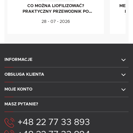
CO MOŻNA LIOFILIZOWAĆ?
METOD
PRAKTYCZNY PRZEWODNIK PO
IDE
ŻYWNOŚCI LIOFILIZOWANEJ
ŚWI
28 - 07 - 2026
INFORMACJE
OBSŁUGA KLIENTA
MOJE KONTO
MASZ PYTANIE?
+48 22 77 33 893