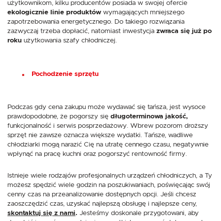
użytkownikom, kilku producentów posiada w swojej ofercie
ekologicznie linie produktów
wymagających mniejszego
zapotrzebowania energetycznego. Do takiego rozwiązania
zazwyczaj trzeba dopłacić, natomiast inwestycja
zwraca się już po
roku
użytkowania szafy chłodniczej.
Pochodzenie sprzętu
Podczas gdy cena zakupu może wydawać się tańsza, jest wysoce
prawdopodobne, że pogorszy się
długoterminowa jakość,
funkcjonalność i serwis posprzedażowy. Wbrew pozorom droższy
sprzęt nie zawsze oznacza większe wydatki. Tańsze, wadliwe
chłodziarki mogą narazić Cię na utratę cennego czasu, negatywnie
wpłynąć na pracę kuchni oraz pogorszyć rentowność firmy.
Istnieje wiele rodzajów profesjonalnych urządzeń chłodniczych, a Ty
możesz spędzić wiele godzin na poszukiwaniach, poświęcając swój
cenny czas na przeanalizowanie dostępnych opcji. Jeśli chcesz
zaoszczędzić czas, uzyskać najlepszą obsługę i najlepsze ceny,
skontaktuj się z nami
.
Jesteśmy doskonale przygotowani, aby