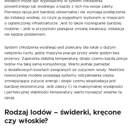
włoskich może być wyposażony w system chłodzenia
powietrznego lub wodnego, a każdy z nich ma swoje zalety.
Pierwsza opcja jest bardziej uniwersalna i nie wymaga podłączenia
do instalacji wodnej, co czyni ją wygodnym wyborem w miejscach
o ograniczonej infrastrukturze. Jest to także rozwiązanie bardziej
mobilne – jeśli w przyszłości planujesz zmianę lokalizacji, instalacja
nie będzie problemem.
System chłodzenia wodnego jest polecany dla lokali o dużym
natężeniu ruchu, gdzie maszyna pracuje przez wiele godzin bez
przerwy. Zapewnia stabilną temperaturę, dzięki czemu każda porcja
lodów ma taką samą konsystencję. Warto jednak pamiętać
o dodatkowych kosztach związanych ze zużyciem wody. Niektóre
nowoczesne modele posiadają systemy odzyskiwania ciepła,
zmniejszające zużycie energii i dzięki czemu eksploatacja jest
bardziej ekonomiczna. Jeśli zależy Ci na maksymalnej wydajności
i perfekcyjnej stabilności temperatury, warto rozważyć właśnie tę
opcję
Rodzaj lodów – świderki, kręcone
czy włoskie?