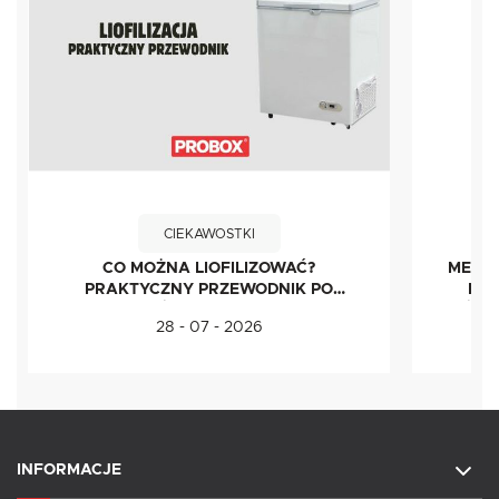
CIEKAWOSTKI
CO MOŻNA LIOFILIZOWAĆ?
METOD
PRAKTYCZNY PRZEWODNIK PO
IDE
ŻYWNOŚCI LIOFILIZOWANEJ
ŚWI
28 - 07 - 2026
INFORMACJE