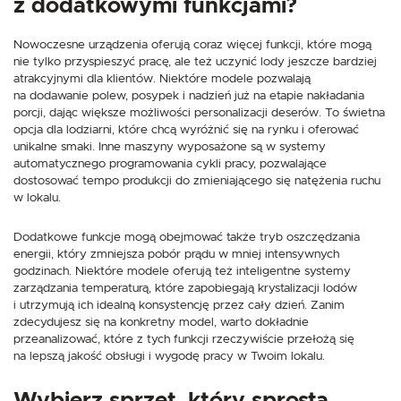
z dodatkowymi funkcjami?
Nowoczesne urządzenia oferują coraz więcej funkcji, które mogą
nie tylko przyspieszyć pracę, ale też uczynić lody jeszcze bardziej
atrakcyjnymi dla klientów. Niektóre modele pozwalają
na dodawanie polew, posypek i nadzień już na etapie nakładania
porcji, dając większe możliwości personalizacji deserów. To świetna
opcja dla lodziarni, które chcą wyróżnić się na rynku i oferować
unikalne smaki. Inne maszyny wyposażone są w systemy
automatycznego programowania cykli pracy, pozwalające
dostosować tempo produkcji do zmieniającego się natężenia ruchu
w lokalu.
Dodatkowe funkcje mogą obejmować także tryb oszczędzania
energii, który zmniejsza pobór prądu w mniej intensywnych
godzinach. Niektóre modele oferują też inteligentne systemy
zarządzania temperaturą, które zapobiegają krystalizacji lodów
i utrzymują ich idealną konsystencję przez cały dzień. Zanim
zdecydujesz się na konkretny model, warto dokładnie
przeanalizować, które z tych funkcji rzeczywiście przełożą się
na lepszą jakość obsługi i wygodę pracy w Twoim lokalu.
Wybierz sprzęt, który sprosta