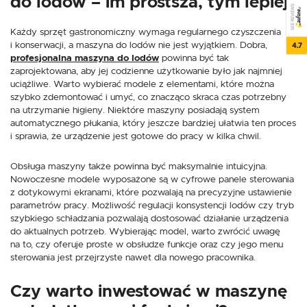
do lodów – im prostsza, tym lepiej
SEE REVIEWS
Każdy sprzęt gastronomiczny wymaga regularnego czyszczenia
i konserwacji, a maszyna do lodów nie jest wyjątkiem. Dobra,
4.7
profesjonalna maszyna do lodów
powinna być tak
zaprojektowana, aby jej codzienne użytkowanie było jak najmniej
uciążliwe. Warto wybierać modele z elementami, które można
szybko zdemontować i umyć, co znacząco skraca czas potrzebny
na utrzymanie higieny. Niektóre maszyny posiadają system
automatycznego płukania, który jeszcze bardziej ułatwia ten proces
i sprawia, że urządzenie jest gotowe do pracy w kilka chwil.
Obsługa maszyny także powinna być maksymalnie intuicyjna.
Nowoczesne modele wyposażone są w cyfrowe panele sterowania
z dotykowymi ekranami, które pozwalają na precyzyjne ustawienie
parametrów pracy. Możliwość regulacji konsystencji lodów czy tryb
szybkiego schładzania pozwalają dostosować działanie urządzenia
do aktualnych potrzeb. Wybierając model, warto zwrócić uwagę
na to, czy oferuje proste w obsłudze funkcje oraz czy jego menu
sterowania jest przejrzyste nawet dla nowego pracownika.
Czy warto inwestować w maszynę