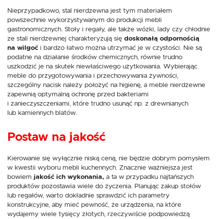
Nieprzypadkowo, stal nierdzewna jest tym materiałem
powszechnie wykorzystywanym do produkcji mebli
gastronomicznych. Stoły i regały, ale także wózki, lady czy chłodnie
ze stali nierdzewnej charakteryzują się
doskonałą odpornością
na wilgoć
i bardzo łatwo można utrzymać je w czystości. Nie są
podatne na działanie środków chemicznych, równie trudno
uszkodzić je na skutek niewłaściwego użytkowania. Wybierając
meble do przygotowywania i przechowywania żywności,
szczególny nacisk należy położyć na higienę, a meble nierdzewne
zapewnią optymalną ochronę przed bakteriami
i zanieczyszczeniami, które trudno usunąć np. z drewnianych
lub kamiennych blatów.
Postaw na jakość
Kierowanie się wyłącznie niską ceną, nie będzie dobrym pomysłem
w kwestii wyboru mebli kuchennych. Znacznie ważniejsza jest
bowiem
jakość ich wykonania,
a ta w przypadku najtańszych
produktów pozostawia wiele do życzenia. Planując zakup stołów
lub regałów, warto dokładnie sprawdzić ich parametry
konstrukcyjne, aby mieć pewność, że urządzenia, na które
wydajemy wiele tysięcy złotych, rzeczywiście podpowiedzą