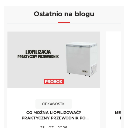
Ostatnio na blogu
CIEKAWOSTKI
CO MOŻNA LIOFILIZOWAĆ?
METOD
PRAKTYCZNY PRZEWODNIK PO
IDE
ŻYWNOŚCI LIOFILIZOWANEJ
ŚWI