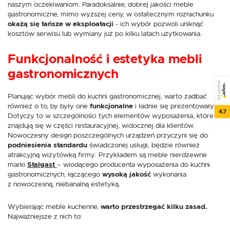
naszym oczekiwaniom. Paradoksalnie, dobrej jakości meble
gastronomiczne, mimo wyższej ceny, w ostatecznym rozrachunku
okażą się tańsze w eksploatacji
- ich wybór pozwoli uniknąć
kosztów serwisu lub wymiany już po kilku latach użytkowania.
Funkcjonalność i estetyka mebli
gastronomicznych
SEE REVIEWS
Planując wybór mebli do kuchni gastronomicznej, warto zadbać
również o to, by były one
funkcjonalne
i ładnie się prezentowały.
4.7
Dotyczy to w szczególności tych elementów wyposażenia, które
znajdują się w części restauracyjnej, widocznej dla klientów.
Nowoczesny design poszczególnych urządzeń przyczyni się do
podniesienia standardu
świadczonej usługi, będzie również
atrakcyjną wizytówką firmy. Przykładem są meble nierdzewne
marki
Stalgast
– wiodącego producenta wyposażenia do kuchni
gastronomicznych, łączącego
wysoką jakość
wykonania
z nowoczesną, niebanalną estetyką.
Wybierając meble kuchenne,
warto przestrzegać kilku zasad.
Najważniejsze z nich to: