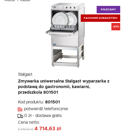
Autor:
Probox
POLECAMY
FACHOWE DORADZTWO
-25%
Stalgast
Zmywarka uniwersalna Stalgast wyparzarka z
podstawą do gastronomii, kawiarni,
przedszkola 801501
Kod produktu:
801501
potwierdź telefonicznie
0 zł - dostawa gratis
Cena netto:
4 714,63 zł
6 315,00 zł