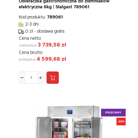
Obieraczka gastronomiczna do ziemniaków
elektryczna 6kg | Stalgast 789061
Kod produktu:
789061
2-3 dni
0 zł - dostawa gratis
Cena netto:
3 739,58 zł
4 940,00 zł
Cena brutto:
4 599,68 zł
6 076,20 zł
POLECAMY
-26%