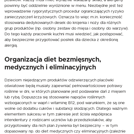
posiłków. Każdy musi mieć wyraźnie wskazany skład, a alergeny
powinny być oddzielnie wyróżnione w menu. Niezbędne jest też
wprowadzenie rygorystycznych procedur ograniczających ryzyko
zanieczyszczeń krzyżowych. Oznacza to więc m.in. konieczność
stosowania dedykowanych desek do krojenia i noży dla różnych
grup produktów (np. osobny zestaw do mięsa i osobny do warzyw).
Do tego każdy pracownik kuchni musi wiedzieć, jak postępować,
aby bezpiecznie przygotować posiłek dla dziecka z określoną
alergią.
Organizacja diet bezmięsnych,
medycznych i eliminacyjnych
Dzieciom niejedzącym produktów odzwierzęcych placówki
oświatowe będą musiały zapewniać pełnowartościowe potrawy
roślinne w dni, w których planowane jest podawanie dań z mięsem
lub rybą. Dopuszcza się stosowanie napojów roślinnych
wzbogaconych w wapń i witaminę B12, pod warunkiem, że są one
wolne od dodatku cukrów i substancji słodzących. Dlatego ważnym
elementem sukcesu w tym zakresie jest ścisła współpraca
intendentury z rodzicami uczniów lub przedszkolaków, aby
przygotowany dla nich plan żywienia był bezpieczny – w tym
dopasowany np. do diet medycznych czy eliminacyjnych (zależnie