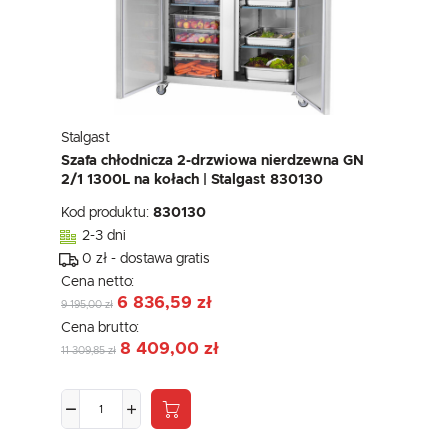
Stalgast
Szafa chłodnicza 2-drzwiowa nierdzewna GN
2/1 1300L na kołach | Stalgast 830130
Kod produktu:
830130
2-3 dni
0 zł - dostawa gratis
Cena netto:
6 836,59 zł
9 195,00 zł
Cena brutto:
8 409,00 zł
11 309,85 zł