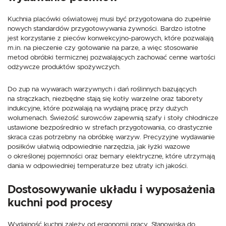
Kuchnia placówki oświatowej musi być przygotowana do zupełnie
nowych standardów przygotowywania żywności. Bardzo istotne
jest korzystanie z pieców konwekcyjno-parowych, które pozwalają
m.in. na pieczenie czy gotowanie na parze, a więc stosowanie
metod obróbki termicznej pozwalających zachować cenne wartości
odżywcze produktów spożywczych.
Do zup na wywarach warzywnych i dań roślinnych bazujących
na strączkach, niezbędne stają się kotły warzelne oraz taborety
indukcyjne, które pozwalają na wydajną pracę przy dużych
wolumenach. Świeżość surowców zapewnią szafy i stoły chłodnicze
ustawione bezpośrednio w strefach przygotowania, co drastycznie
skraca czas potrzebny na obróbkę warzyw. Precyzyjne wydawanie
posiłków ułatwią odpowiednie narzędzia, jak łyżki wazowe
o określonej pojemności oraz bemary elektryczne, które utrzymają
dania w odpowiedniej temperaturze bez utraty ich jakości.
Dostosowywanie układu i wyposażenia
kuchni pod procesy
Wydajność kuchni zależy od ergonomii pracy. Stanowiska do