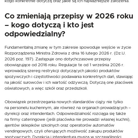
kogo konkretnie dotyczą oraz jakie są ich najważniejsze założenia.
Co zmieniają przepisy w 2026 roku
– kogo dotyczą i kto jest
odpowiedzialny?
Fundamentalną zmianę w tym zakresie spowoduje wejście w życie
Rozporządzenia Ministra Zdrowia z dnia 16 lutego 2026 r. (Dz.U.
2026 poz. 197). Zastępuje ono dotychczasowe przepisy
obowiązujące od 2016 roku. Regulacje te od 1 września 2026 r.
wprowadzą szereg restrykcji dotyczących jakości produktów
spożywczych i częstotliwości podawania konkretnych dań, stawiając
na jakość surowców i ich wartość odżywczą. Dotyczą one placówek
oświatowych, a więc szkół oraz przedszkoli.
Obowiązek przestrzegania nowych standardów ciąży nie tylko
na personelu kuchennym, ale również na organach prowadzących –
dyrekcji oraz intendentach. Odpowiedzialność rozciąga się także
na firmy cateringowe (jeśli placówka nie prowadzi własnej kuchni),
ajentów sklepików szkolnych oraz operatorów automatów
vendingowych, czyli oferujących możliwość zakupu produktów
spożywczych. Dyrekcja i intendentura muszą w szczególności