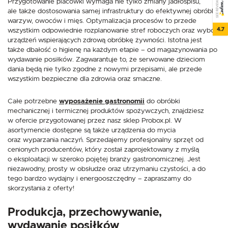
Przygotowanie placówki wymaga nie tylko zmiany jadłospisu,
SEE REVIEWS
ale także dostosowania samej infrastruktury do efektywnej obróbki
warzyw, owoców i mięs. Optymalizacja procesów to przede
4.7
wszystkim odpowiednie rozplanowanie stref roboczych oraz wybór
urządzeń wspierających zdrową obróbkę żywności. Istotna jest
także dbałość o higienę na każdym etapie – od magazynowania po
wydawanie posiłków. Zagwarantuje to, że serwowane dzieciom
dania będą nie tylko zgodne z nowymi przepisami, ale przede
wszystkim bezpieczne dla zdrowia oraz smaczne.
Całe potrzebne
wyposażenie gastronomii
do obróbki
mechanicznej i termicznej produktów spożywczych, znajdziesz
w ofercie przygotowanej przez nasz sklep Probox.pl. W
asortymencie dostępne są także urządzenia do mycia
oraz wyparzania naczyń. Sprzedajemy profesjonalny sprzęt od
cenionych producentów, który został zaprojektowany z myślą
o eksploatacji w szeroko pojętej branży gastronomicznej. Jest
niezawodny, prosty w obsłudze oraz utrzymaniu czystości, a do
tego bardzo wydajny i energooszczędny – zapraszamy do
skorzystania z oferty!
Produkcja, przechowywanie,
wydawanie posiłków