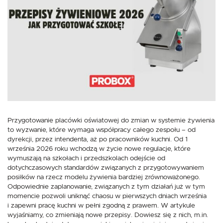
Tego typu pliki cookies umożliwiają stronie internetowej zapamiętanie
wprowadzonych przez Ciebie ustawień oraz personalizację określonych
funkcjonalności czy prezentowanych treści.
Dzięki tym plikom cookies możemy zapewnić Ci większy komfort
Więcej
korzystania z funkcjonalności naszej strony poprzez dopasowanie jej do
Twoich indywidualnych preferencji. Wyrażenie zgody na funkcjonalne i
personalizacyjne pliki cookies gwarantuje dostępność większej ilości funkcji
na stronie.
Analityczne
Analityczne pliki cookies pomagają nam rozwijać się i dostosowywać do
Twoich potrzeb.
Cookies analityczne pozwalają na uzyskanie informacji w zakresie
Więcej
wykorzystywania witryny internetowej, miejsca oraz częstotliwości, z jaką
odwiedzane są nasze serwisy www. Dane pozwalają nam na ocenę
Przygotowanie placówki oświatowej do zmian w systemie żywienia
naszych serwisów internetowych pod względem ich popularności wśród
użytkowników. Zgromadzone informacje są przetwarzane w formie
to wyzwanie, które wymaga współpracy całego zespołu – od
Reklamowe
zanonimizowanej. Wyrażenie zgody na analityczne pliki cookies gwarantuje
dyrekcji, przez intendenta, aż po pracowników kuchni. Od 1
dostępność wszystkich funkcjonalności.
Dzięki reklamowym plikom cookies prezentujemy Ci najciekawsze
września 2026 roku wchodzą w życie nowe regulacje, które
informacje i aktualności na stronach naszych partnerów.
wymuszają na szkołach i przedszkolach odejście od
Promocyjne pliki cookies służą do prezentowania Ci naszych komunikatów
dotychczasowych standardów związanych z przygotowywaniem
Więcej
na podstawie analizy Twoich upodobań oraz Twoich zwyczajów
posiłków na rzecz modelu żywienia bardziej zrównoważonego.
dotyczących przeglądanej witryny internetowej. Treści promocyjne mogą
Odpowiednie zaplanowanie, związanych z tym działań już w tym
pojawić się na stronach podmiotów trzecich lub firm będących naszymi
partnerami oraz innych dostawców usług. Firmy te działają w charakterze
momencie pozwoli uniknąć chaosu w pierwszych dniach września
pośredników prezentujących nasze treści w postaci wiadomości, ofert,
i zapewni pracę kuchni w pełni zgodną z prawem. W artykule
komunikatów mediów społecznościowych.
wyjaśniamy, co zmieniają nowe przepisy. Dowiesz się z nich, m.in.