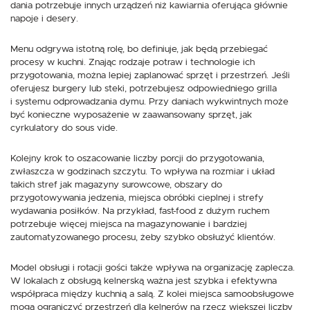
dania potrzebuje innych urządzeń niż kawiarnia oferująca głównie
napoje i desery.
Menu odgrywa istotną rolę, bo definiuje, jak będą przebiegać
procesy w kuchni. Znając rodzaje potraw i technologie ich
przygotowania, można lepiej zaplanować sprzęt i przestrzeń. Jeśli
oferujesz burgery lub steki, potrzebujesz odpowiedniego grilla
i systemu odprowadzania dymu. Przy daniach wykwintnych może
być konieczne wyposażenie w zaawansowany sprzęt, jak
cyrkulatory do sous vide.
Kolejny krok to oszacowanie liczby porcji do przygotowania,
zwłaszcza w godzinach szczytu. To wpływa na rozmiar i układ
takich stref jak magazyny surowcowe, obszary do
przygotowywania jedzenia, miejsca obróbki cieplnej i strefy
wydawania posiłków. Na przykład, fast-food z dużym ruchem
potrzebuje więcej miejsca na magazynowanie i bardziej
zautomatyzowanego procesu, żeby szybko obsłużyć klientów.
Model obsługi i rotacji gości także wpływa na organizację zaplecza.
W lokalach z obsługą kelnerską ważna jest szybka i efektywna
współpraca między kuchnią a salą. Z kolei miejsca samoobsługowe
mogą ograniczyć przestrzeń dla kelnerów na rzecz większej liczby