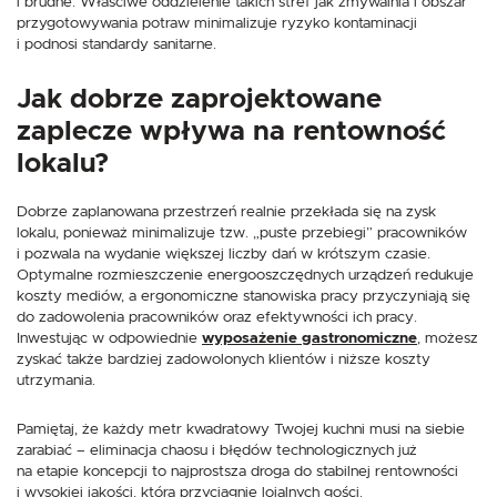
i brudne. Właściwe oddzielenie takich stref jak zmywalnia i obszar
przygotowywania potraw minimalizuje ryzyko kontaminacji
i podnosi standardy sanitarne.
Jak dobrze zaprojektowane
zaplecze wpływa na rentowność
lokalu?
Dobrze zaplanowana przestrzeń realnie przekłada się na zysk
lokalu, ponieważ minimalizuje tzw. „puste przebiegi” pracowników
i pozwala na wydanie większej liczby dań w krótszym czasie.
Optymalne rozmieszczenie energooszczędnych urządzeń redukuje
koszty mediów, a ergonomiczne stanowiska pracy przyczyniają się
do zadowolenia pracowników oraz efektywności ich pracy.
Inwestując w odpowiednie
wyposażenie gastronomiczne
, możesz
zyskać także bardziej zadowolonych klientów i niższe koszty
utrzymania.
Pamiętaj, że każdy metr kwadratowy Twojej kuchni musi na siebie
zarabiać – eliminacja chaosu i błędów technologicznych już
na etapie koncepcji to najprostsza droga do stabilnej rentowności
i wysokiej jakości, która przyciągnie lojalnych gości.