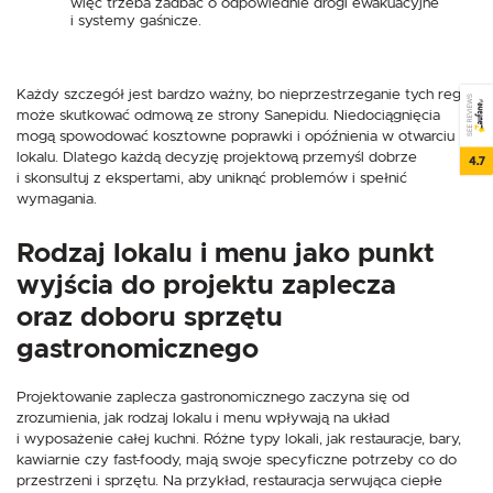
więc trzeba zadbać o odpowiednie drogi ewakuacyjne
i systemy gaśnicze.
Każdy szczegół jest bardzo ważny, bo nieprzestrzeganie tych reguł
SEE REVIEWS
może skutkować odmową ze strony Sanepidu. Niedociągnięcia
mogą spowodować kosztowne poprawki i opóźnienia w otwarciu
lokalu. Dlatego każdą decyzję projektową przemyśl dobrze
4.7
i skonsultuj z ekspertami, aby uniknąć problemów i spełnić
wymagania.
Rodzaj lokalu i menu jako punkt
wyjścia do projektu zaplecza
oraz doboru sprzętu
gastronomicznego
Projektowanie zaplecza gastronomicznego zaczyna się od
zrozumienia, jak rodzaj lokalu i menu wpływają na układ
i wyposażenie całej kuchni. Różne typy lokali, jak restauracje, bary,
kawiarnie czy fast-foody, mają swoje specyficzne potrzeby co do
przestrzeni i sprzętu. Na przykład, restauracja serwująca ciepłe