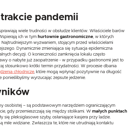
 trakcie pandemii
prawiają wiele trudności w obsłudze klientów. Właściciele barów
 Wspierają ich w tym
hurtownie gastronomiczne
, w których
h. Najtrudniejszym wyzwaniem, stojącym przed właścicielami
zejszego. Dynamicznie zmieniająca się sytuacja epidemiczna
lnych decyzji. O konieczności zamknięcia lokalu często
wy o nabyte już zaopatrzenie - w przypadku gastronomii jest to
aj stosunkowo krótki termin przydatności. W procesie dbania
ądzenia chłodnicze
, które mogą wpłynąć pozytywnie na długość
re ponieślibyśmy wyrzucając zepsute jedzenie.
wników
ny osobistej – są podstawowym narzędziem ograniczającym
ście, gdy przemieszczają się między stolikami. W
małych punktach
się pleksiglasowe szyby, osłaniające kasjera przy ladzie.
mile widziane. Zwłaszcza te, które nie utrudniają kontaktu