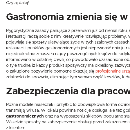
Czytaj dalej!
Gastronomia zmienia się w
Rygorystyczne zasady panujące z przerwami już od niemal roku, s
i restauracji radzą sobie z nimi kreatywnie rozwiązując problemy.
pojawiają się sprzęty ułatwiające życie w tych szalonych czasac
restauracji i punktów gastronomicznych jest niepewność dnia jutr
niejednokrotnie zmuszała rządy poszczególnych krajów do radyka
informowano w ostatniej chwili, co powodowało uzasadnione oba
o tyle trudne, iż każdy produkt spożywczy ma określony, zazwycz
o zakupione pożywienie pomocne okazują się
profesjonalne urz
zdatności do spożycia, eliminując tym samym część kosztów, któ
Zabezpieczenia dla praco
Różne modele maseczek i przyłbic to obowiązkowa forma ochro
transmisję wirusa. W lokalu powinna nosić je obsługa, ale też go
gastronomicznych
oraz na wyposażeniu sklepów popularne stały 
Wszelkie sposoby na zabezpieczenie obsługi przed zakażeniem są 
z klientem.