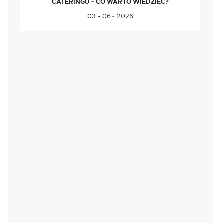
CATERINGU – CO WARTO WIEDZIEĆ?
03 - 06 - 2026
,
.
e