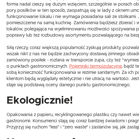
forma nadal cieszy się dużym wzięciem, szczególnie w porach obi
pory posiłków w ten sposób, zaopatrują się w lady z oknem umo
funkcjonowanie lokalu i nie wymaga posiadania sali ze stolikami
pomieszczenie na samą kuchnię. Zamówienia będziesz zbierać i
lokalów, polegająca na wyeliminowaniu możliwości spożywania po
poprawy lub też rozbudowy asortymentu pozwalającego na bezpr
Siłą rzeczy, coraz większą popularność zyskują produkty, pozwal
wszak nikt z nas nie będzie zachwycony dostawą zimnego obiadu.
zamówiony posiłek - rozlana w transporcie zupa, czy też "wymie
o punktach gastronomicznych.
Pojemniki termoizolacyjne
, bądź t
sobą konieczność funkcjonowania w reżimie sanitarnym. Za ich p
klientom będą wyglądały estetycznie i nie utracą na wartości. Je
staje się podstawą oceny danego punktu gastronomicznego.
Ekologicznie!
Opakowania z papieru, recyklingowanego plastiku czy nawet wi
gastronomii. Konsumenci stają się coraz bardziej świadomi i pr
Przyjrzyj się ruchom "less" i "zero waste" i zastanów się, jak zas