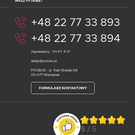
MASZ PYTANIE?
+48 22 77 33 893
+48 22 77 33 894
Zapraszamy - Pn-Pt: 9-17
sklep@probox.pl
PROBOX - ul. Trakt Brzeski 58
05-077 Warszawa
FORMULARZ KONTAKTOWY
5
/ 5