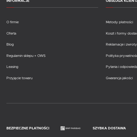
INFORMACJE
OBSŁUGA KLIENT
O firmie
Metody płatności
Oferta
Koszt i formy dost
Blog
Reklamacje i zwroty
Regulamin sklepu + OWS
Polityka prywatnośc
Leasing
Pytania i odpowiedz
Przyjęcie towaru
Gwarancja jakości
BEZPIECZNE PŁATNOŚCI
SZYBKA DOSTAWA