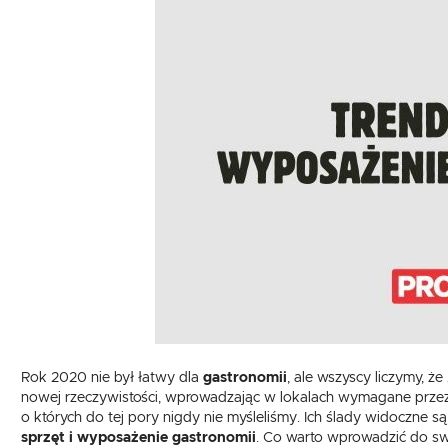
TEFCOLD
UNOX
VIAL
GASTRONOMICZNE
NACZYNIA I PRZYBORY
KUCHENNE
EKSPRESY DO KAWY
PRZECHOWYWANIE I
NACZYNIA I PRZYBORY
TRANSPORT
KUCHENNE
WYPOSAŻENIE
PRZECHOWYWANIE I
SKLEPÓW
TRANSPORT
WYPOSAŻENIE
SKLEPÓW
Rok 2020 nie był łatwy dla
gastronomii
, ale wszyscy liczymy, 
nowej rzeczywistości, wprowadzając w lokalach wymagane przez 
o których do tej pory nigdy nie myśleliśmy. Ich ślady widoczne 
sprzęt i wyposażenie gastronomii
. Co warto wprowadzić do sw