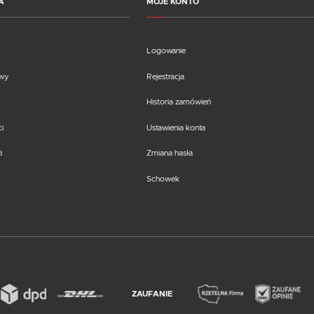
A
MOJE KONTO
Logowanie
awy
Rejestracja
Historia zamówień
i
Ustawienia konta
i
Zmiana hasła
Schowek
ZAUFANIE