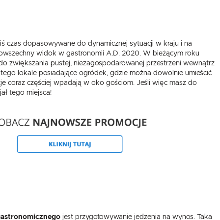
iś czas dopasowywane do dynamicznej sytuacji w kraju i na
to powszechny widok w gastronomii A.D. 2020. W bieżącym roku
ni do zwiększania pustej, niezagospodarowanej przestrzeni wewnątrz
z tego lokale posiadające ogródek, gdzie można dowolnie umieścić
je coraz częściej wpadają w oko gościom. Jeśli więc masz do
jał tego miejsca!
USTAWIENIA
Szanujemy Twoją prywatność. Możesz zmienić ustawienia cookies lub zaakceptować je
wszystkie. W dowolnym momencie możesz dokonać zmiany swoich ustawień.
USTAWIENIA REGIONALNE
Niezbędne
Lokalizacja
gastronomicznego
jest przygotowywanie jedzenia na wynos. Taka