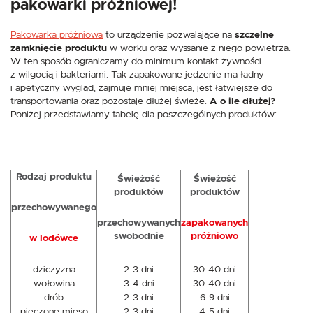
pakowarki próżniowej!
Pakowarka próżniowa
to urządzenie pozwalające na
szczelne
zamknięcie produktu
w worku oraz wyssanie z niego powietrza.
W ten sposób ograniczamy do minimum kontakt żywności
z wilgocią i bakteriami. Tak zapakowane jedzenie ma ładny
i apetyczny wygląd, zajmuje mniej miejsca, jest łatwiejsze do
transportowania oraz pozostaje dłużej świeże.
A o ile dłużej?
Poniżej przedstawiamy tabelę dla poszczególnych produktów:
Rodzaj produktu
Świeżość
Świeżość
produktów
produktów
przechowywanego
przechowywanych
zapakowanych
swobodnie
próżniowo
w lodówce
dziczyzna
2-3 dni
30-40 dni
wołowina
3-4 dni
30-40 dni
drób
2-3 dni
6-9 dni
pieczone mięso
2-3 dni
4-5 dni