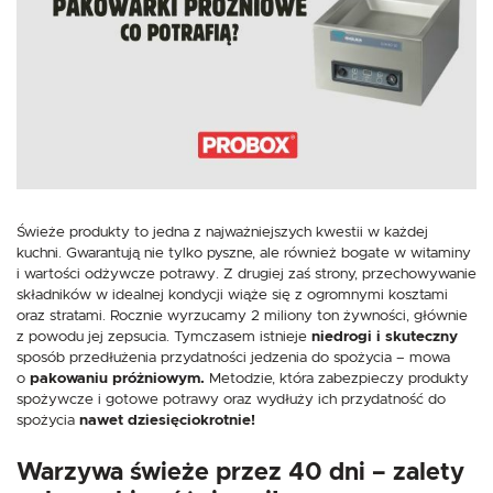
Dzięki tym plikom cookies możemy zapewnić Ci większy komfort
Więcej
korzystania z funkcjonalności naszej strony poprzez dopasowanie jej do
Twoich indywidualnych preferencji. Wyrażenie zgody na funkcjonalne i
personalizacyjne pliki cookies gwarantuje dostępność większej ilości funkcji
na stronie.
Analityczne
Analityczne pliki cookies pomagają nam rozwijać się i dostosowywać do
Twoich potrzeb.
Cookies analityczne pozwalają na uzyskanie informacji w zakresie
Więcej
wykorzystywania witryny internetowej, miejsca oraz częstotliwości, z jaką
odwiedzane są nasze serwisy www. Dane pozwalają nam na ocenę
naszych serwisów internetowych pod względem ich popularności wśród
użytkowników. Zgromadzone informacje są przetwarzane w formie
Reklamowe
Świeże produkty to jedna z najważniejszych kwestii w każdej
zanonimizowanej. Wyrażenie zgody na analityczne pliki cookies gwarantuje
dostępność wszystkich funkcjonalności.
kuchni. Gwarantują nie tylko pyszne, ale również bogate w witaminy
Dzięki reklamowym plikom cookies prezentujemy Ci najciekawsze
informacje i aktualności na stronach naszych partnerów.
i wartości odżywcze potrawy. Z drugiej zaś strony, przechowywanie
Promocyjne pliki cookies służą do prezentowania Ci naszych komunikatów
składników w idealnej kondycji wiąże się z ogromnymi kosztami
Więcej
na podstawie analizy Twoich upodobań oraz Twoich zwyczajów
oraz stratami. Rocznie wyrzucamy 2 miliony ton żywności, głównie
dotyczących przeglądanej witryny internetowej. Treści promocyjne mogą
z powodu jej zepsucia. Tymczasem istnieje
niedrogi i skuteczny
pojawić się na stronach podmiotów trzecich lub firm będących naszymi
sposób przedłużenia przydatności jedzenia do spożycia – mowa
partnerami oraz innych dostawców usług. Firmy te działają w charakterze
o
pakowaniu próżniowym.
Metodzie, która zabezpieczy produkty
pośredników prezentujących nasze treści w postaci wiadomości, ofert,
komunikatów mediów społecznościowych.
spożywcze i gotowe potrawy oraz wydłuży ich przydatność do
spożycia
nawet dziesięciokrotnie!
Warzywa świeże przez 40 dni – zalety