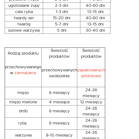
ugotowane zupy
2-3 dni
40-60 dni
cała ryba
1-3 dni
13-15 dni
twardy ser
15-20 dni
40-60 dni
twaróg
5-7 dni
13-15 dni
surowe warzywa
5 dni
30-40 dni
Świeżość
Świeżość
Rodzaj produktu
produktów
produktów
przechowywanego
przechowywanych
zapakowanych
w
zamrażarce
swobodnie
próżniowo
24-26
mięso
6 miesięcy
miesięcy
mięso mielone
4 miesiące
12 miesięcy
24-26
drób
6 miesięcy
miesięcy
24-26
ryby
6 miesięcy
miesięcy
24-26
warzywa
8-10 miesięcy
miesięcy