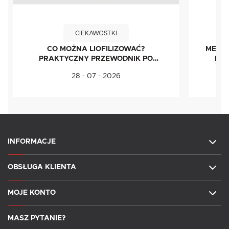
CIEKAWOSTKI
CO MOŻNA LIOFILIZOWAĆ?
METOD
PRAKTYCZNY PRZEWODNIK PO
IDE
ŻYWNOŚCI LIOFILIZOWANEJ
ŚWI
28 - 07 - 2026
INFORMACJE
OBSŁUGA KLIENTA
MOJE KONTO
MASZ PYTANIE?