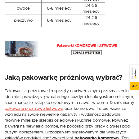
24-26
owoce
6-8 miesięcy
miesięcy
24-26
pieczywo
6-8 miesięcy
miesięcy
SEE REVIEWS
Jaką pakowarkę próżniową wybrać?
4.7
Pakowaczki próżniowe to sprzęty o uniwersalnym przeznaczeniu.
Idealnie sprawdzą się w cateringu, każdym lokalu gastronomicznym,
supermarkecie, sklepiku osiedlowym a nawet w domu. Rozróżniamy
pakowarki próżniowe listwowe
oraz komorowe. Te pierwsze, ze
względu na swoje niewielkie gabaryty i wydajność zadowolą
głównie mniejsze sklepiki osiedlowe i kuchnie domowe. Również
z uwagi na niewielką pompę, nie podołają przy pracy ciągłej i pod
dużym obciążeniem. Urządzeniem sugerowanym dla większych
zakładów produkcji spożywczej jest
pakowarka komorowa.
Ten