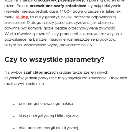
Rozmiary takich
chłodziarek przemysłowych
potrafią być skrajnie
różne. Proste
przeszklone szafy chłodnicze
zajmują relatywnie
niewiele miejsca, jednak duże, 1400-litrowe urządzenie, takie jak
marki
Rilling
, to duży gabaryt, na jaki potrzeba odpowiedniej
przestrzeni. Dlatego należy jasno sprecyzować, jak obszerna
powinna być komora, gdzie będzie przechowywana żywność.
Warto również sprawdzić, czy producent zastosował rozwiązania,
pozwalające na bardziej intuicyjne rozmieszczenie produktów,
w tym np. wspomniane wyżej prowadnice na GN.
Czy to wszystkie parametry?
Na wybór
szaf chłodniczych
rzutuje także szereg innych
czynników, jednak powyższe mają największe znaczenie. Obok nich
można wymienić m.in.:
poziom generowanego hałasu,
klasę energetyczną i klimatyczną,
niski poziom energii elektrycznej,