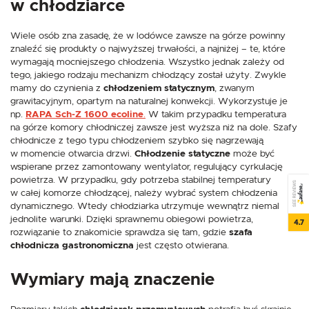
w chłodziarce
Wiele osób zna zasadę, że w lodówce zawsze na górze powinny
znaleźć się produkty o najwyższej trwałości, a najniżej – te, które
wymagają mocniejszego chłodzenia. Wszystko jednak zależy od
tego, jakiego rodzaju mechanizm chłodzący został użyty. Zwykle
mamy do czynienia z
chłodzeniem statycznym
, zwanym
grawitacyjnym, opartym na naturalnej konwekcji. Wykorzystuje je
np.
RAPA Sch-Z 1600 ecoline
.
W takim przypadku temperatura
na górze komory chłodniczej zawsze jest wyższa niż na dole. Szafy
chłodnicze z tego typu chłodzeniem szybko się nagrzewają
w momencie otwarcia drzwi.
Chłodzenie statyczne
może być
wspierane przez zamontowany wentylator, regulujący cyrkulację
powietrza. W przypadku, gdy potrzeba stabilnej temperatury
SEE REVIEWS
w całej komorze chłodzącej, należy wybrać system chłodzenia
dynamicznego. Wtedy chłodziarka utrzymuje wewnątrz niemal
jednolite warunki. Dzięki sprawnemu obiegowi powietrza,
4.7
rozwiązanie to znakomicie sprawdza się tam, gdzie
szafa
chłodnicza gastronomiczna
jest często otwierana.
Wymiary mają znaczenie