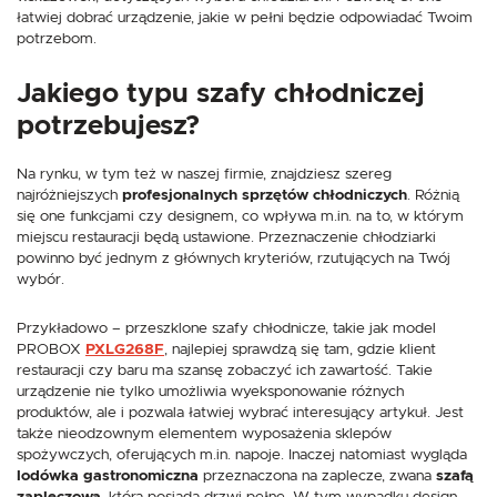
łatwiej dobrać urządzenie, jakie w pełni będzie odpowiadać Twoim
potrzebom.
Jakiego typu szafy chłodniczej
potrzebujesz?
Na rynku, w tym też w naszej firmie, znajdziesz szereg
najróżniejszych
profesjonalnych sprzętów chłodniczych
. Różnią
się one funkcjami czy designem, co wpływa m.in. na to, w którym
miejscu restauracji będą ustawione. Przeznaczenie chłodziarki
powinno być jednym z głównych kryteriów, rzutujących na Twój
wybór.
Przykładowo – przeszklone szafy chłodnicze, takie jak model
PROBOX
PXLG268F
, najlepiej sprawdzą się tam, gdzie klient
restauracji czy baru ma szansę zobaczyć ich zawartość. Takie
urządzenie nie tylko umożliwia wyeksponowanie różnych
produktów, ale i pozwala łatwiej wybrać interesujący artykuł. Jest
także nieodzownym elementem wyposażenia sklepów
spożywczych, oferujących m.in. napoje. Inaczej natomiast wygląda
lodówka gastronomiczna
przeznaczona na zaplecze, zwana
szafą