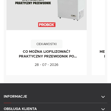
CIEKAWOSTKI
CO MOŻNA LIOFILIZOWAĆ?
METOD
PRAKTYCZNY PRZEWODNIK PO
IDE
ŻYWNOŚCI LIOFILIZOWANEJ
ŚWI
28 - 07 - 2026
INFORMACJE
OBSŁUGA KLIENTA