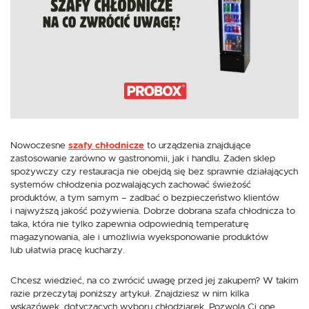
Dzięki tym plikom cookies możemy zapewnić Ci większy komfort
Więcej
korzystania z funkcjonalności naszej strony poprzez dopasowanie jej do
Twoich indywidualnych preferencji. Wyrażenie zgody na funkcjonalne i
personalizacyjne pliki cookies gwarantuje dostępność większej ilości funkcji
na stronie.
Analityczne
Analityczne pliki cookies pomagają nam rozwijać się i dostosowywać do
Twoich potrzeb.
Cookies analityczne pozwalają na uzyskanie informacji w zakresie
Więcej
wykorzystywania witryny internetowej, miejsca oraz częstotliwości, z jaką
odwiedzane są nasze serwisy www. Dane pozwalają nam na ocenę
naszych serwisów internetowych pod względem ich popularności wśród
użytkowników. Zgromadzone informacje są przetwarzane w formie
Reklamowe
Nowoczesne
szafy chłodnicze
to urządzenia znajdujące
zanonimizowanej. Wyrażenie zgody na analityczne pliki cookies gwarantuje
dostępność wszystkich funkcjonalności.
zastosowanie zarówno w gastronomii, jak i handlu. Żaden sklep
Dzięki reklamowym plikom cookies prezentujemy Ci najciekawsze
informacje i aktualności na stronach naszych partnerów.
spożywczy czy restauracja nie obejdą się bez sprawnie działających
systemów chłodzenia pozwalających zachować świeżość
Promocyjne pliki cookies służą do prezentowania Ci naszych komunikatów
Więcej
na podstawie analizy Twoich upodobań oraz Twoich zwyczajów
produktów, a tym samym – zadbać o bezpieczeństwo klientów
dotyczących przeglądanej witryny internetowej. Treści promocyjne mogą
i najwyższą jakość pożywienia. Dobrze dobrana szafa chłodnicza to
pojawić się na stronach podmiotów trzecich lub firm będących naszymi
taka, która nie tylko zapewnia odpowiednią temperaturę
partnerami oraz innych dostawców usług. Firmy te działają w charakterze
magazynowania, ale i umożliwia wyeksponowanie produktów
pośredników prezentujących nasze treści w postaci wiadomości, ofert,
lub ułatwia pracę kucharzy.
komunikatów mediów społecznościowych.
Chcesz wiedzieć, na co zwrócić uwagę przed jej zakupem? W takim
razie przeczytaj poniższy artykuł. Znajdziesz w nim kilka
wskazówek, dotyczących wyboru chłodziarek. Pozwolą Ci one