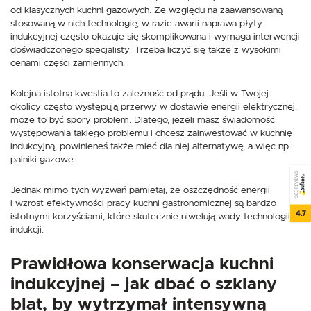
od klasycznych kuchni gazowych. Ze względu na zaawansowaną
stosowaną w nich technologię, w razie awarii naprawa płyty
indukcyjnej często okazuje się skomplikowana i wymaga interwencji
doświadczonego specjalisty. Trzeba liczyć się także z wysokimi
cenami części zamiennych.
Kolejna istotna kwestia to zależność od prądu. Jeśli w Twojej
okolicy często występują przerwy w dostawie energii elektrycznej,
może to być spory problem. Dlatego, jeżeli masz świadomość
występowania takiego problemu i chcesz zainwestować w kuchnię
indukcyjną, powinieneś także mieć dla niej alternatywę, a więc np.
palniki gazowe.
SEE REVIEWS
Jednak mimo tych wyzwań pamiętaj, że oszczędność energii
i wzrost efektywności pracy kuchni gastronomicznej są bardzo
4.7
istotnymi korzyściami, które skutecznie niwelują wady technologii
indukcji.
Prawidłowa konserwacja kuchni
indukcyjnej – jak dbać o szklany
blat, by wytrzymał intensywną