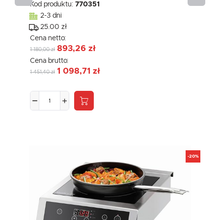
Kod produktu:
770351
2-3 dni
25.00 zł
Cena netto:
893,26 zł
1 180,00 zł
Cena brutto:
1 098,71 zł
1 451,40 zł
-20%