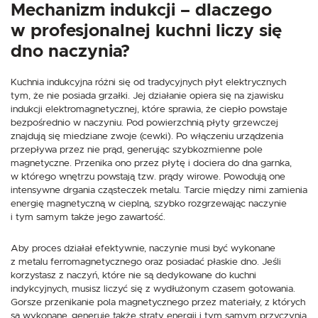
Mechanizm indukcji – dlaczego
w profesjonalnej kuchni liczy się
dno naczynia?
Kuchnia indukcyjna różni się od tradycyjnych płyt elektrycznych
tym, że nie posiada grzałki. Jej działanie opiera się na zjawisku
indukcji elektromagnetycznej, które sprawia, że ciepło powstaje
bezpośrednio w naczyniu. Pod powierzchnią płyty grzewczej
znajdują się miedziane zwoje (cewki). Po włączeniu urządzenia
przepływa przez nie prąd, generując szybkozmienne pole
magnetyczne. Przenika ono przez płytę i dociera do dna garnka,
w którego wnętrzu powstają tzw. prądy wirowe. Powodują one
intensywne drgania cząsteczek metalu. Tarcie między nimi zamienia
energię magnetyczną w cieplną, szybko rozgrzewając naczynie
i tym samym także jego zawartość.
Aby proces działał efektywnie, naczynie musi być wykonane
z metalu ferromagnetycznego oraz posiadać płaskie dno. Jeśli
korzystasz z naczyń, które nie są dedykowane do kuchni
indykcyjnych, musisz liczyć się z wydłużonym czasem gotowania.
Gorsze przenikanie pola magnetycznego przez materiały, z których
są wykonane, generuje także straty energii i tym samym przyczynia