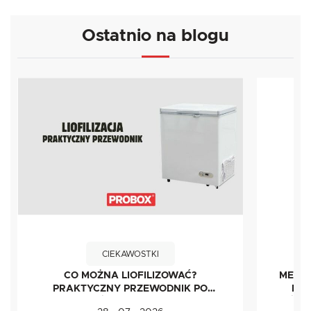
Ostatnio na blogu
CIEKAWOSTKI
CO MOŻNA LIOFILIZOWAĆ?
METOD
PRAKTYCZNY PRZEWODNIK PO
IDE
ŻYWNOŚCI LIOFILIZOWANEJ
ŚWI