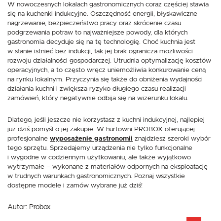
W nowoczesnych lokalach gastronomicznych coraz częściej stawia
się na kuchenki indukcyjne. Oszczędność energii, błyskawiczne
nagrzewanie, bezpieczeństwo pracy oraz skrócenie czasu
podgrzewania potraw to najważniejsze powody, dla których
gastronomia decyduje się na tę technologię. Choć kuchnia jest
w stanie istnieć bez indukcji, tak jej brak ogranicza możliwości
rozwoju działalności gospodarczej. Utrudnia optymalizację kosztów
operacyjnych, a to często wręcz uniemożliwia konkurowanie ceną
na rynku lokalnym. Przyczynia się także do obniżenia wydajności
działania kuchni i zwiększa ryzyko długiego czasu realizacji
zamówień, który negatywnie odbija się na wizerunku lokalu.
Dlatego, jeśli jeszcze nie korzystasz z kuchni indukcyjnej, najlepiej
już dziś pomyśl o jej zakupie. W hurtowni PROBOX oferującej
profesjonalne
wyposażenie gastronomii
znajdziesz szeroki wybór
tego sprzętu. Sprzedajemy urządzenia nie tylko funkcjonalne
i wygodne w codziennym użytkowaniu, ale także wyjątkowo
wytrzymałe – wykonane z materiałów odpornych na eksploatację
w trudnych warunkach gastronomicznych. Poznaj wszystkie
dostępne modele i zamów wybrane już dziś!
Autor:
Probox