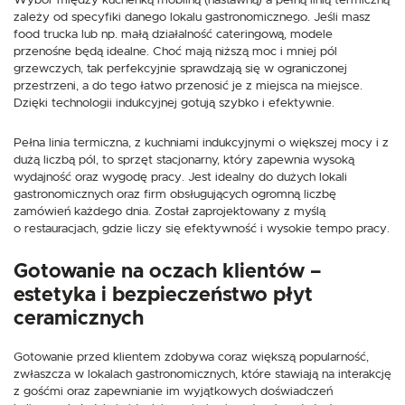
Wybór między kuchenką mobilną (nastawną) a pełną linią termiczną
zależy od specyfiki danego lokalu gastronomicznego. Jeśli masz
food trucka lub np. małą działalność cateringową, modele
przenośne będą idealne. Choć mają niższą moc i mniej pól
grzewczych, tak perfekcyjnie sprawdzają się w ograniczonej
przestrzeni, a do tego łatwo przenosić je z miejsca na miejsce.
Dzięki technologii indukcyjnej gotują szybko i efektywnie.
Pełna linia termiczna, z kuchniami indukcyjnymi o większej mocy i z
dużą liczbą pól, to sprzęt stacjonarny, który zapewnia wysoką
wydajność oraz wygodę pracy. Jest idealny do dużych lokali
gastronomicznych oraz firm obsługujących ogromną liczbę
zamówień każdego dnia. Został zaprojektowany z myślą
o restauracjach, gdzie liczy się efektywność i wysokie tempo pracy.
Gotowanie na oczach klientów –
estetyka i bezpieczeństwo płyt
ceramicznych
Gotowanie przed klientem zdobywa coraz większą popularność,
zwłaszcza w lokalach gastronomicznych, które stawiają na interakcję
z gośćmi oraz zapewnianie im wyjątkowych doświadczeń