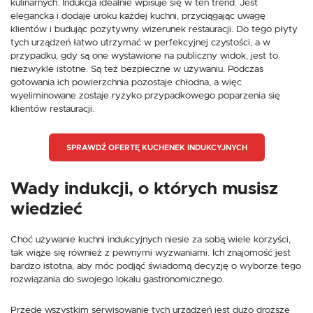
kulinarnych. Indukcja idealnie wpisuje się w ten trend. Jest
elegancka i dodaje uroku każdej kuchni, przyciągając uwagę
klientów i budując pozytywny wizerunek restauracji. Do tego płyty
tych urządzeń łatwo utrzymać w perfekcyjnej czystości, a w
przypadku, gdy są one wystawione na publiczny widok, jest to
niezwykle istotne. Są też bezpieczne w używaniu. Podczas
gotowania ich powierzchnia pozostaje chłodna, a więc
wyeliminowane zostaje ryzyko przypadkowego poparzenia się
klientów restauracji.
SPRAWDŹ OFERTĘ KUCHENEK INDUKCYJNYCH
Wady indukcji, o których musisz
wiedzieć
Choć używanie kuchni indukcyjnych niesie za sobą wiele korzyści,
tak wiąże się również z pewnymi wyzwaniami. Ich znajomość jest
bardzo istotna, aby móc podjąć świadomą decyzję o wyborze tego
rozwiązania do swojego lokalu gastronomicznego.
Przede wszystkim serwisowanie tych urządzeń jest dużo droższe