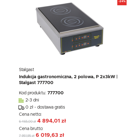
-24%
Stalgast
Indukcja gastronomiczna, 2 polowa, P 2x3kW |
Stalgast 777700
Kod produktu:
777700
2-3 dni
0 zł - dostawa gratis
Cena netto:
4 894,01 zł
6 465,00 zł
Cena brutto:
6 019,63 zł
7 951,95 zł