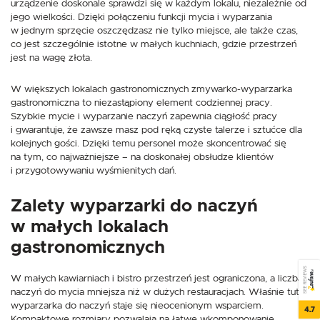
urządzenie doskonale sprawdzi się w każdym lokalu, niezależnie od
jego wielkości. Dzięki połączeniu funkcji mycia i wyparzania
w jednym sprzęcie oszczędzasz nie tylko miejsce, ale także czas,
co jest szczególnie istotne w małych kuchniach, gdzie przestrzeń
jest na wagę złota.
W większych lokalach gastronomicznych zmywarko-wyparzarka
gastronomiczna to niezastąpiony element codziennej pracy.
Szybkie mycie i wyparzanie naczyń zapewnia ciągłość pracy
i gwarantuje, że zawsze masz pod ręką czyste talerze i sztućce dla
kolejnych gości. Dzięki temu personel może skoncentrować się
na tym, co najważniejsze – na doskonałej obsłudze klientów
i przygotowywaniu wyśmienitych dań.
Zalety wyparzarki do naczyń
w małych lokalach
gastronomicznych
SEE REVIEWS
W małych kawiarniach i bistro przestrzeń jest ograniczona, a liczba
naczyń do mycia mniejsza niż w dużych restauracjach. Właśnie tutaj
wyparzarka do naczyń staje się nieocenionym wsparciem.
4.7
Kompaktowe rozmiary pozwalają na łatwe wkomponowanie