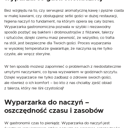
Bez względu na to, czy serwujesz aromatyczną kawę i pyszne ciasta
w małej kawiarni, czy obsługujesz setki gości w dużej restauracji,
higiena naczyń to fundament, na którym opiera się cały biznes.
Wyparzarka gastronomiczna pozwala w szybki i niezawodny
sposób pozbyć się bakterii i drobnoustrojów z filiżanek, talerzy
i sztućców, dzięki czemu masz pewność, że wszystko, co trafia
na stół, jest bezpieczne dla Twoich gości. Proces wyparzania
w wysokiej temperaturze gwarantuje, że naczynia są nie tylko
czyste, ale wręcz sterylne.
W ten sposób możesz zapomnieć o problemach z niedostatecznie
umytymi naczyniami, co bywa wyzwaniem w godzinach szczytu.
Dzięki wyparzarce nie tylko zadbasz o zdrowie swoich gości,
ale również o ich komfort – bo kto z nas chciałby zjeść obiad
z talerza, który nie lśni czystością?
Wyparzarka do naczyń –
oszczędność czasu i zasobów
W gastronomii czas to pieniądz. Wyparzarka do naczyń jest