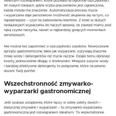
świetnym rozwiązaniem, które pozwala na ogromne oszczędności.
W małych lokalach, gdzie liczba pracowników jest ograniczona,
każda minuta ma znaczenie. Automatyzacja procesu mycia
i wyparzania daje personelowi możliwość skupienia się na tym, co
najważniejsze – czyli na zadowoleniu klientów. Z kolei w dużych
restauracjach wyparzarka do naczyń sprawia, że zawsze mamy pod
ręką czyste naczynia, nawet w najbardziej gorących momentach
serwisowych.
Nie można też zapomnieć o oszczędności zasobów. Nowoczesne
sprzęty gastronomiczne, takie jak wyparzarki, zużywają znacznie
mniej wody i detergentów niż mycie ręczne. Dzięki temu obniżasz
koszty, jednocześnie dbając o środowisko. Mniejsze zużycie wody
i bardziej efektywne detergenty to połączenie, które na pewno
doceni Twój portfel.
Wszechstronność zmywarko-
wyparzarki gastronomicznej
Jeśli szukasz urządzenia, które łączy w sobie zalety dwóch –
klasycznej zmywarki i wyparzarki – to zmywarko-wyparzarka
gastronomiczna jest rozwiązaniem idealnym. To wszechstronne