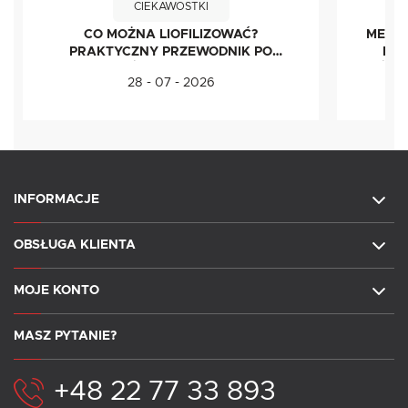
CIEKAWOSTKI
CO MOŻNA LIOFILIZOWAĆ?
METOD
PRAKTYCZNY PRZEWODNIK PO
IDE
ŻYWNOŚCI LIOFILIZOWANEJ
ŚWI
28 - 07 - 2026
INFORMACJE
OBSŁUGA KLIENTA
MOJE KONTO
MASZ PYTANIE?
+48 22 77 33 893