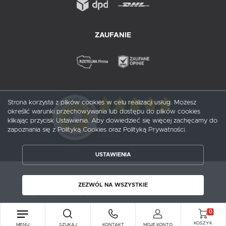
ZAUFANIE
Strona korzysta z plików cookies w celu realizacji usług. Możesz
określić warunki przechowywania lub dostępu do plików cookies
5
/ 5
klikając przycisk Ustawienia. Aby dowiedzieć się więcej zachęcamy do
zapoznania się z Polityką Cookies oraz Polityką Prywatności.
1
opinii
USTAWIENIA
ZAPISZ WYBRANE
Copyright by probox.pl
ZEZWÓL NA WSZYSTKIE
ZEZWÓL NA WSZYSTKIE
Agencja interaktywna
[ti]
Powered by
2ClickShop®
0
KOSZYK
MENU
SZUKAJ
KONTAKT
MOJE KONTO