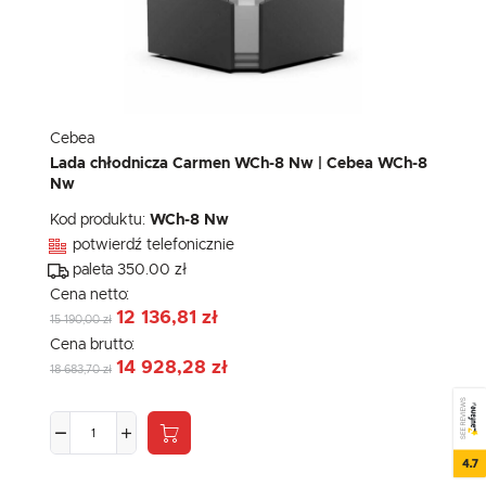
Cebea
Lada chłodnicza Carmen WCh-8 Nw | Cebea WCh-8
Nw
Kod produktu:
WCh-8 Nw
potwierdź telefonicznie
paleta 350.00 zł
Cena netto:
12 136,81 zł
15 190,00 zł
Cena brutto:
14 928,28 zł
18 683,70 zł
SEE REVIEWS
4.7