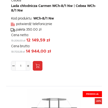
Cebea
Lada chłodnicza Carmen WCh-8/1 Nw | Cebea WCh-
8/1 Nw
Kod produktu:
WCh-8/1 Nw
potwierdź telefonicznie
paleta 350.00 zł
Cena netto:
12 149,59 zł
15 206,00 zł
Cena brutto:
14 944,00 zł
18 703,38 zł
PROMOCJA
-20%