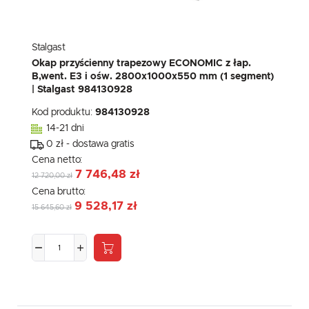
Stalgast
Okap przyścienny trapezowy ECONOMIC z łap.
B,went. E3 i ośw. 2800x1000x550 mm (1 segment)
| Stalgast 984130928
Kod produktu:
984130928
14-21 dni
0 zł - dostawa gratis
Cena netto:
7 746,48 zł
12 720,00 zł
Cena brutto:
9 528,17 zł
15 645,60 zł