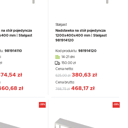
Stalgast
na stół pojedyncza
Nadstawka na stół pojedyncza
400 mm | Stalgast
1200x400x400 mm | Stalgast
981914120
tu:
981914110
Kod produktu:
981914120
i
14-21 dni
zł
150.00 zł
.
:
Cena netto:
e
74,54 zł
380,63 zł
625,00 zł
:
Cena brutto:
460,68 zł
468,17 zł
768,75 zł
-39%
-39%