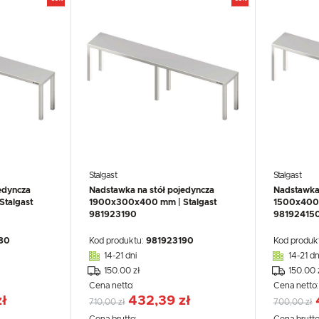
Stalgast
Stalgast
edyncza
Nadstawka na stół pojedyncza
Nadstawka 
talgast
1900x300x400 mm | Stalgast
1500x400x
981923190
98192415
80
Kod produktu:
981923190
Kod produk
14-21 dni
14-21 dn
150.00 zł
150.00 
Cena netto:
Cena netto
ł
432,39 zł
710,00 zł
700,00 zł
Cena brutto:
Cena brutto