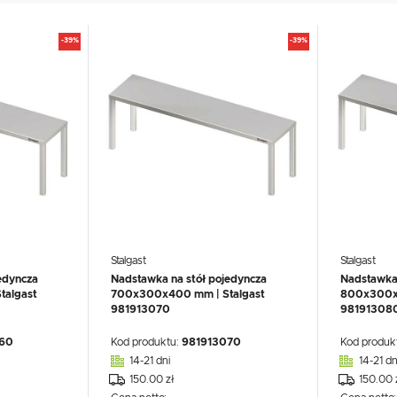
UX
WHIRLPOOL
YATO GASTRO
PROFESSIONAL
-39%
-39%
Stalgast
Stalgast
edyncza
Nadstawka na stół pojedyncza
Nadstawka 
algast
700x300x400 mm | Stalgast
800x300x4
981913070
98191308
60
Kod produktu:
981913070
Kod produk
14-21 dni
14-21 dn
150.00 zł
150.00 