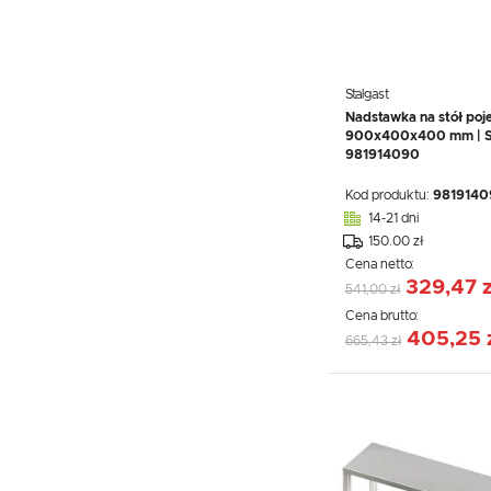
Stalgast
Nadstawka na stół poj
900x400x400 mm | St
981914090
Kod produktu:
9819140
14-21 dni
150.00 zł
Cena netto:
329,47 z
541,00 zł
Cena brutto:
405,25 
665,43 zł