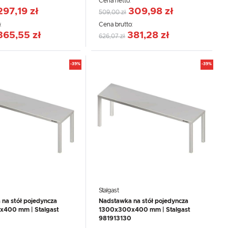
:
Cena netto:
297,19 zł
309,98 zł
509,00 zł
:
Cena brutto:
365,55 zł
381,28 zł
626,07 zł
-39%
-39%
Stalgast
na stół pojedyncza
Nadstawka na stół pojedyncza
400 mm | Stalgast
1300x300x400 mm | Stalgast
981913130