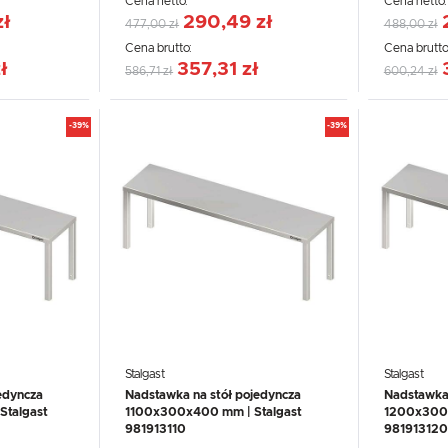
Cena netto:
Cena netto
zł
290,49 zł
477,00 zł
488,00 zł
Cena brutto:
Cena brutto
ł
357,31 zł
586,71 zł
600,24 zł
-39%
-39%
Stalgast
Stalgast
edyncza
Nadstawka na stół pojedyncza
Nadstawka 
talgast
1100x300x400 mm | Stalgast
1200x300x
981913110
981913120