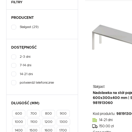
TEFCOLD
UNOX
VIAL
GASTRONOMICZNE
FILTRY
NACZYNIA I PRZYBORY
KUCHENNE
EKSPRESY DO KAWY
PRODUCENT
PRZECHOWYWANIE I
NACZYNIA I PRZYBORY
TRANSPORT
KUCHENNE
Stalgast
(29)
WYPOSAŻENIE
PRZECHOWYWANIE I
SKLEPÓW
TRANSPORT
WYPOSAŻENIE
SKLEPÓW
DOSTĘPNOŚĆ
2-3 dni
7-14 dni
14-21 dni
potwierdź telefonicznie
Stalgast
Nadstawka na stół poj
600x300x400 mm | St
981913060
DŁUGOŚĆ (MM)
Kod produktu:
9819130
600
700
800
900
14-21 dni
1000
1100
1200
1300
150.00 zł
1400
1500
1600
1700