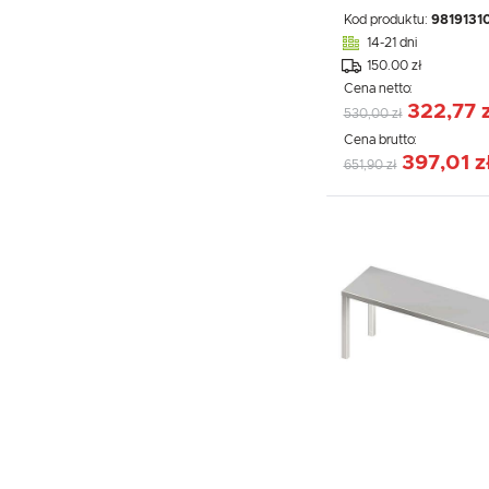
Kod produktu:
9819131
14-21 dni
150.00 zł
Cena netto:
322,77 
530,00 zł
Cena brutto:
397,01 z
651,90 zł