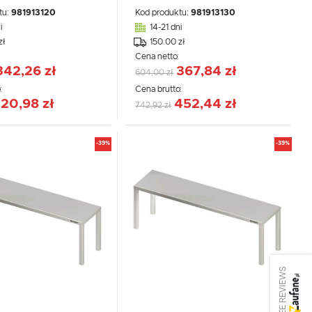
tu:
981913120
Kod produktu:
981913130
i
14-21 dni
zł
150.00 zł
:
Cena netto:
342,26 zł
367,84 zł
604,00 zł
:
Cena brutto:
20,98 zł
452,44 zł
742,92 zł
-39%
-39%
SEE REVIEWS