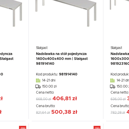
Stalgast
Stalgast
edyncza
Nadstawka na stół pojedyncza
Nadstawka 
talgast
1400x400x400 mm | Stalgast
1600x300x
981914140
98192316
30
Kod produktu:
981914140
Kod produk
14-21 dni
14-21 dn
150.00 zł
150.00 
Cena netto:
Cena netto
ł
406,81 zł
668,00 zł
636,00 zł
Cena brutto:
Cena brutto
ł
500,38 zł
821,64 zł
782,28 zł
-39%
-39%