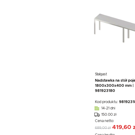
Stalgast
Nadstawka na stół poj
1800x300x400 mm | S
981923180
Kod produktu:
9819231
14-21 dni
150.00 zł
Cena netto:
419,60 z
689,00 zł
Cena brutto: