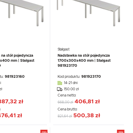
Stalgast
na stół pojedyncza
Nadstawka na stół pojedyncza
400 mm | Stalgast
1700x300x400 mm | Stalgast
0
981923170
tu:
981923160
Kod produktu:
981923170
i
14-21 dni
zł
150.00 zł
:
Cena netto:
387,32 zł
406,81 zł
668,00 zł
:
Cena brutto:
476,41 zł
500,38 zł
821,64 zł
-39%
-39%