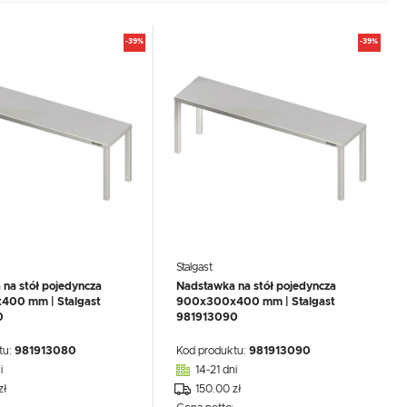
-39%
-39%
Stalgast
na stół pojedyncza
Nadstawka na stół pojedyncza
00 mm | Stalgast
900x300x400 mm | Stalgast
0
981913090
tu:
981913080
Kod produktu:
981913090
i
14-21 dni
zł
150.00 zł