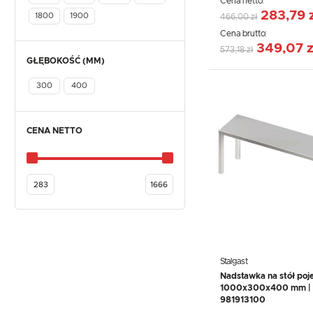
Cena netto:
283,79 
1800
1900
466,00 zł
Cena brutto:
349,07 z
573,18 zł
GŁĘBOKOŚĆ (MM)
300
400
CENA NETTO
Stalgast
Nadstawka na stół poj
1000x300x400 mm | S
981913100