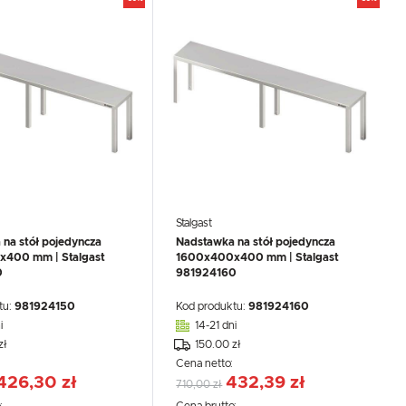
Stalgast
na stół pojedyncza
Nadstawka na stół pojedyncza
400 mm | Stalgast
1600x400x400 mm | Stalgast
0
981924160
tu:
981924150
Kod produktu:
981924160
i
14-21 dni
zł
150.00 zł
:
Cena netto:
426,30 zł
432,39 zł
710,00 zł
:
Cena brutto: