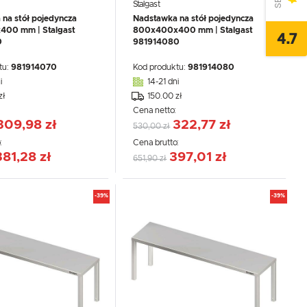
Stalgast
na stół pojedyncza
Nadstawka na stół pojedyncza
00 mm | Stalgast
800x400x400 mm | Stalgast
4.7
0
981914080
tu:
981914070
Kod produktu:
981914080
i
14-21 dni
zł
150.00 zł
:
Cena netto:
309,98 zł
322,77 zł
530,00 zł
:
Cena brutto:
381,28 zł
397,01 zł
651,90 zł
-39%
-39%
,