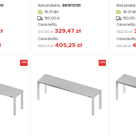
00
Kod produktu:
981913110
Kod produk
14-21 dni
14-21 dn
150.00 zł
150.00 
Cena netto:
Cena netto
zł
329,47 zł
541,00 zł
562,00 zł
Cena brutto:
Cena brutto
ł
405,25 zł
4
665,43 zł
691,26 zł
-39%
-39%