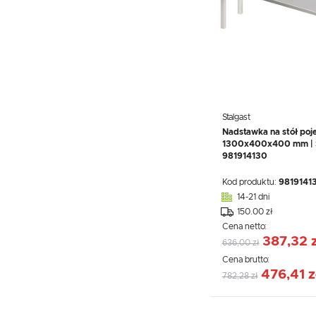
Stalgast
Nadstawka na stół poj
1300x400x400 mm | S
981914130
Kod produktu:
9819141
14-21 dni
150.00 zł
Cena netto:
387,32 z
636,00 zł
Cena brutto:
476,41 z
782,28 zł