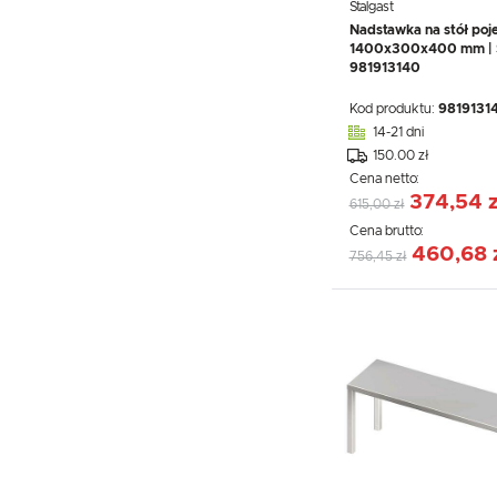
Stalgast
Nadstawka na stół poj
1400x300x400 mm | S
981913140
Kod produktu:
9819131
14-21 dni
150.00 zł
Cena netto:
374,54 z
615,00 zł
Cena brutto:
460,68 
756,45 zł