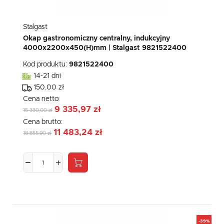
Stalgast
Okap gastronomiczny centralny, indukcyjny
4000x2200x450(H)mm | Stalgast 9821522400
Kod produktu:
9821522400
14-21 dni
150.00 zł
Cena netto:
9 335,97 zł
15 330,00 zł
Cena brutto:
11 483,24 zł
18 855,90 zł
-39%