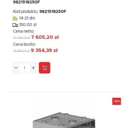
9821518250F
Kod produktu:
9821518250F
14-21 dni
150.00 zł
Cena netto:
7 605,20 zł
12 488,00 zł
Cena brutto:
9 354,39 zł
15 360,24 zł
-39%