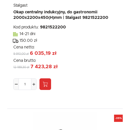
Stalgast
Okap centralny indukcyjny, do gastronomii
2000x2200x450(H)mm | Stalgast 9821522200
Kod produktu:
9821522200
14-21 dni
150.00 zł
Cena netto:
6 035,19 zł
9 910,00 zł
Cena brutto:
7 423,28 zł
12 189,30 zł
-39%