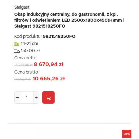
Stalgast
Okap indukcyjny centralny, do gastronomii, z kpl.
filtrów i oświetleniem LED 2500x1800x450(H)mm |
Stalgast 9821518250FO
Kod produktu:
9821518250FO
14-21 dni
150.00 zł
Cena netto:
8 670,94 zł
14 238,00 zł
Cena brutto:
10 665,26 zł
17 512,74 zł
-39%