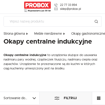
22 77 33 894
USTAWIENIA REGIONALNE
sklep@probox.pl
Lokalizacja
Polska
Strona główna
Meble nierdzewne
Okapy gastronomiczn
Język
Okapy centralne indukcyjne
polski
Waluta
Okapy centralne indukcyjne
to urządzenia służące do usuwania
USTAWIENIA
Polski złoty (PLN)
nadmiaru pary wodnej, cząsteczek tłuszczu, nadmiaru ciepła oraz
zapachów. Urządzenie te przeznaczone są do kuchni w których
Szanujemy Twoją prywatność. Możesz zmienić ustawienia cookies l
ciąg kuchenny umieszczony jest na środku.
ZAPISZ
W dowolnym momencie możesz dokonać zmiany swoich ustawień
Niezbędne
Niezbędne pliki cookies służą do prawidłowego funkcjonowania strony interneto
korzystanie z oferowanych przez nas usług.
Sortowanie domyślne
FILTRUJ
Pliki cookies odpowiadają na podejmowane przez Ciebie działania w celu m.in. 
Więcej