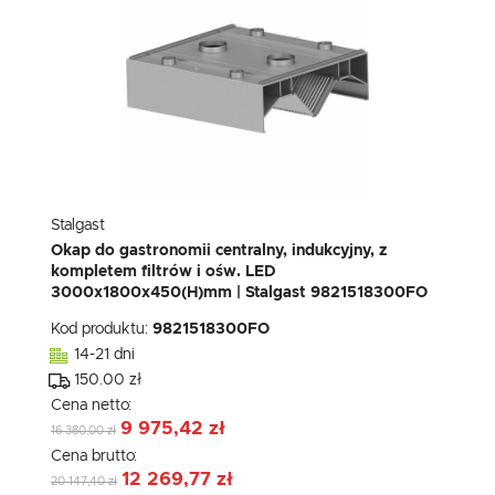
Stalgast
Okap do gastronomii centralny, indukcyjny, z
kompletem filtrów i ośw. LED
3000x1800x450(H)mm | Stalgast 9821518300FO
Kod produktu:
9821518300FO
14-21 dni
150.00 zł
Cena netto:
9 975,42 zł
16 380,00 zł
Cena brutto:
12 269,77 zł
20 147,40 zł