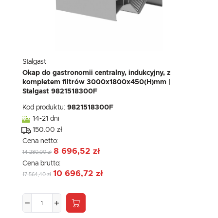
Stalgast
Okap do gastronomii centralny, indukcyjny, z
kompletem filtrów 3000x1800x450(H)mm |
Stalgast 9821518300F
Kod produktu:
9821518300F
14-21 dni
150.00 zł
Cena netto:
8 696,52 zł
14 280,00 zł
Cena brutto:
10 696,72 zł
17 564,40 zł