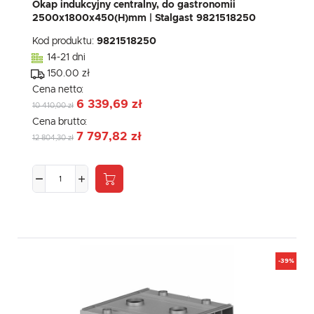
Okap indukcyjny centralny, do gastronomii
2500x1800x450(H)mm | Stalgast 9821518250
Kod produktu:
9821518250
14-21 dni
150.00 zł
Cena netto:
6 339,69 zł
10 410,00 zł
Cena brutto:
7 797,82 zł
12 804,30 zł
-39%