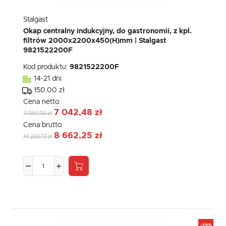
Stalgast
Okap centralny indukcyjny, do gastronomii, z kpl.
filtrów 2000x2200x450(H)mm | Stalgast
9821522200F
Kod produktu:
9821522200F
14-21 dni
150.00 zł
Cena netto:
7 042,48 zł
11 564,00 zł
Cena brutto:
8 662,25 zł
14 223,72 zł
-39%