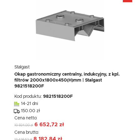
Stalgast
Okap gastronomiczny centralny, indukcyjny, z kpl.
filtrów 2000x1800x450(H)mm | Stalgast
9821518200F
Kod produktu:
9821518200F
14-21 dni
150.00 zł
Cena netto:
6 652,72 zł
10 924,00 zł
Cena brutto:
8 182,84 zł
13 436,52 zł