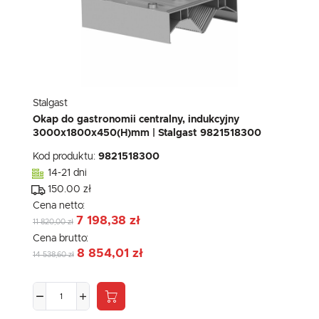
Stalgast
Okap do gastronomii centralny, indukcyjny
3000x1800x450(H)mm | Stalgast 9821518300
Kod produktu:
9821518300
14-21 dni
150.00 zł
Cena netto:
7 198,38 zł
11 820,00 zł
Cena brutto:
8 854,01 zł
14 538,60 zł