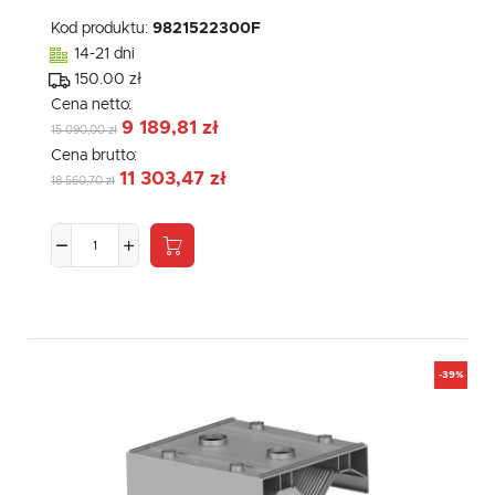
Kod produktu:
9821522300F
14-21 dni
150.00 zł
Cena netto:
9 189,81 zł
15 090,00 zł
Cena brutto:
11 303,47 zł
18 560,70 zł
-39%