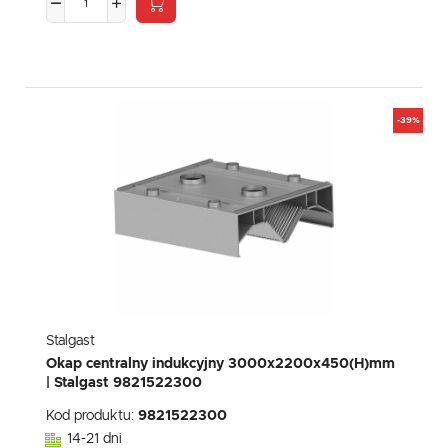
-39%
Stalgast
Okap centralny indukcyjny 3000x2200x450(H)mm
| Stalgast 9821522300
Kod produktu:
9821522300
14-21 dni