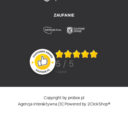
ZAUFANIE
5
/ 5
1
opinii
Copyright by probox.pl
Agencja interaktywna
[ti]
Powered by
2ClickShop®