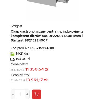
Stalgast
Okap gastronomiczny centralny, indukcyjny, z
kompletem filtrów 4000x2200x450(H)mm |
Stalgast 9821522400F
Kod produktu:
9821522400F
14-21 dni
150.00 zł
Cena netto:
11 350,54 zł
18 638,00 zł
Cena brutto:
13 961,17 zł
22 924,74 zł