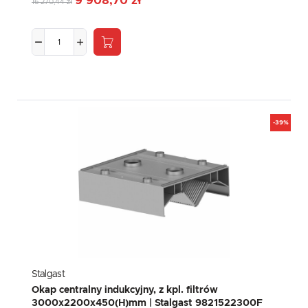
9 908,70 zł
16 270,44 zł
-39%
Stalgast
Okap centralny indukcyjny, z kpl. filtrów
3000x2200x450(H)mm | Stalgast 9821522300F