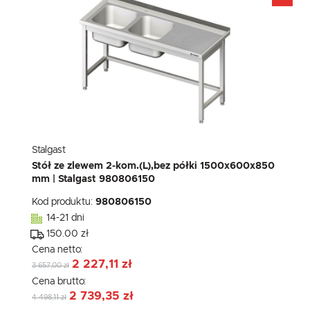
Stalgast
Stół ze zlewem 2-kom.(L),bez półki 1500x600x850
mm | Stalgast 980806150
Kod produktu:
980806150
14-21 dni
150.00 zł
Cena netto:
2 227,11 zł
3 657,00 zł
Cena brutto:
2 739,35 zł
4 498,11 zł