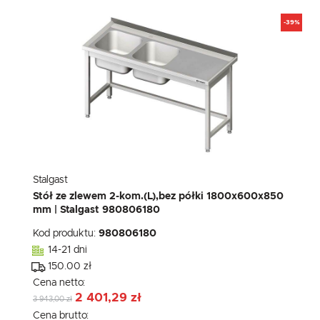
-39%
Stalgast
Stół ze zlewem 2-kom.(L),bez półki 1800x600x850
mm | Stalgast 980806180
Kod produktu:
980806180
14-21 dni
150.00 zł
Cena netto:
2 401,29 zł
3 943,00 zł
Cena brutto: