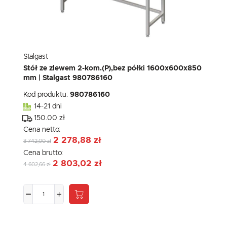
Stalgast
Stół ze zlewem 2-kom.(P),bez półki 1600x600x850
mm | Stalgast 980786160
Kod produktu:
980786160
14-21 dni
150.00 zł
Cena netto:
2 278,88 zł
3 742,00 zł
Cena brutto:
2 803,02 zł
4 602,66 zł