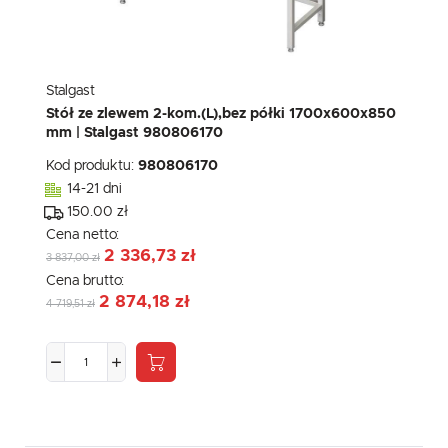
Stalgast
Stół ze zlewem 2-kom.(L),bez półki 1700x600x850
mm | Stalgast 980806170
Kod produktu:
980806170
14-21 dni
150.00 zł
Cena netto:
2 336,73 zł
3 837,00 zł
Cena brutto:
2 874,18 zł
4 719,51 zł