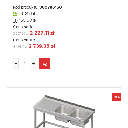
Kod produktu:
980786150
14-21 dni
150.00 zł
Cena netto:
2 227,11 zł
3 657,00 zł
Cena brutto:
2 739,35 zł
4 498,11 zł
-39%