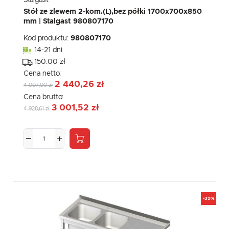
Stalgast
Stół ze zlewem 2-kom.(L),bez półki 1700x700x850
mm | Stalgast 980807170
Kod produktu:
980807170
14-21 dni
150.00 zł
Cena netto:
2 440,26 zł
4 007,00 zł
Cena brutto:
3 001,52 zł
4 928,61 zł
-39%