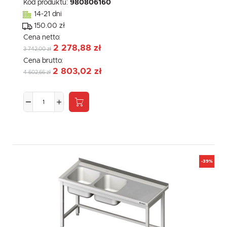
Kod produktu:
980806160
14-21 dni
150.00 zł
Cena netto:
2 278,88 zł
3 742,00 zł
Cena brutto:
2 803,02 zł
4 602,66 zł
-39%