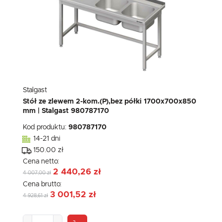
Stalgast
Stół ze zlewem 2-kom.(P),bez półki 1700x700x850
mm | Stalgast 980787170
Kod produktu:
980787170
14-21 dni
150.00 zł
Cena netto:
2 440,26 zł
4 007,00 zł
Cena brutto:
3 001,52 zł
4 928,61 zł