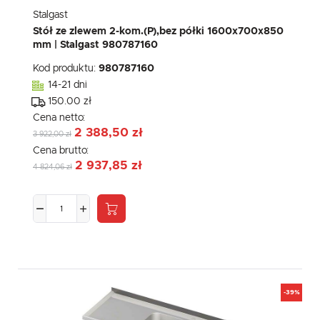
Stalgast
Stół ze zlewem 2-kom.(P),bez półki 1600x700x850
mm | Stalgast 980787160
Kod produktu:
980787160
14-21 dni
150.00 zł
Cena netto:
2 388,50 zł
3 922,00 zł
Cena brutto:
2 937,85 zł
4 824,06 zł
-39%