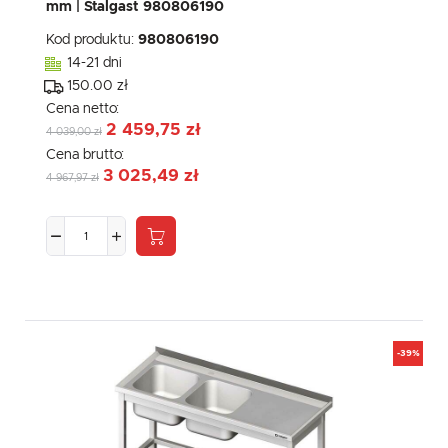
mm | Stalgast 980806190
Kod produktu:
980806190
14-21 dni
150.00 zł
Cena netto:
2 459,75 zł
4 039,00 zł
Cena brutto:
3 025,49 zł
4 967,97 zł
-39%