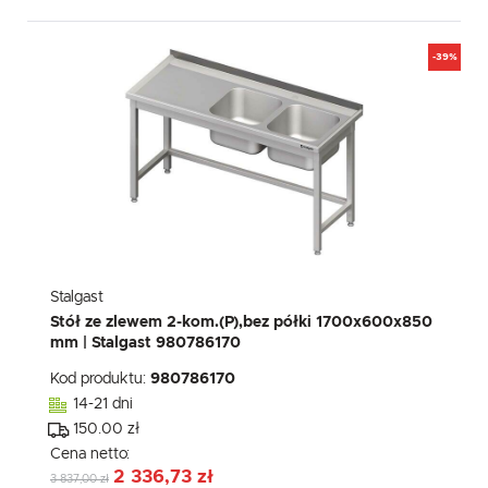
-39%
Stalgast
Stół ze zlewem 2-kom.(P),bez półki 1700x600x850
mm | Stalgast 980786170
Kod produktu:
980786170
14-21 dni
150.00 zł
Cena netto:
2 336,73 zł
3 837,00 zł