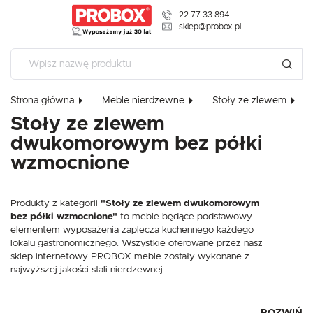
22 77 33 894
USTAWIENIA REGIONALNE
sklep@probox.pl
Lokalizacja
Polska
Strona główna
Meble nierdzewne
Stoły ze zlewem
Język
Stoły ze zlewem
polski
dwukomorowym bez półki
Waluta
wzmocnione
Polski złoty (PLN)
USTAWIENIA
Produkty z kategorii
"Stoły ze zlewem dwukomorowym
Szanujemy Twoją prywatność. Możesz zmienić ustawienia cookies 
ZAPISZ
bez półki wzmocnione"
to meble będące podstawowy
dowolnym momencie możesz dokonać zmiany swoich ustawień.
elementem wyposażenia zaplecza kuchennego każdego
lokalu gastronomicznego. Wszystkie oferowane przez nasz
sklep internetowy PROBOX meble zostały wykonane z
Niezbędne
najwyższej jakości stali nierdzewnej.
Niezbędne pliki cookies służą do prawidłowego funkcjonowania strony interneto
oferowanych przez nas usług.
Pliki cookies odpowiadają na podejmowane przez Ciebie działania w celu m.in. 