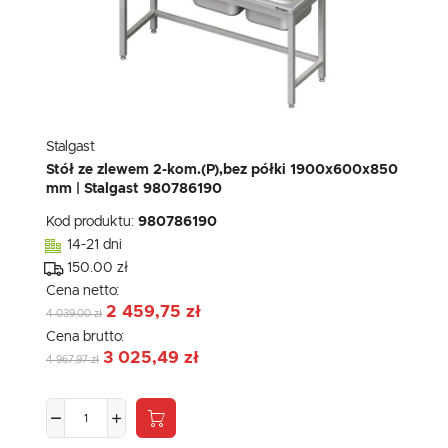
Stalgast
Stół ze zlewem 2-kom.(P),bez półki 1900x600x850
mm | Stalgast 980786190
Kod produktu:
980786190
14-21 dni
150.00 zł
Cena netto:
2 459,75 zł
4 039,00 zł
Cena brutto:
3 025,49 zł
4 967,97 zł