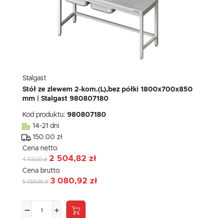
Stalgast
Stół ze zlewem 2-kom.(L),bez półki 1800x700x850
mm | Stalgast 980807180
Kod produktu:
980807180
14-21 dni
150.00 zł
Cena netto:
2 504,82 zł
4 113,00 zł
Cena brutto:
3 080,92 zł
5 058,99 zł