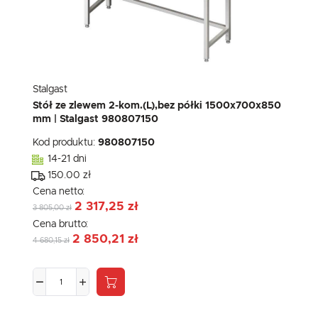
Stalgast
Stół ze zlewem 2-kom.(L),bez półki 1500x700x850
mm | Stalgast 980807150
Kod produktu:
980807150
14-21 dni
150.00 zł
Cena netto:
2 317,25 zł
3 805,00 zł
Cena brutto:
2 850,21 zł
4 680,15 zł