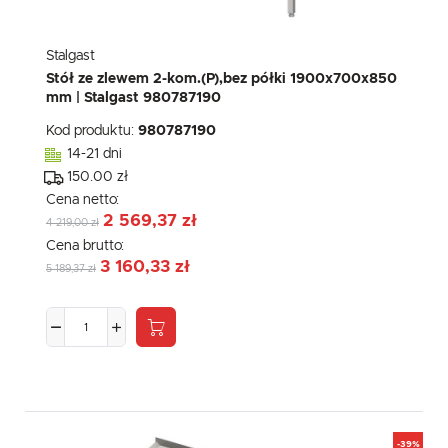
Stalgast
Stół ze zlewem 2-kom.(P),bez półki 1900x700x850
mm | Stalgast 980787190
Kod produktu:
980787190
14-21 dni
150.00 zł
Cena netto:
2 569,37 zł
4 219,00 zł
Cena brutto:
3 160,33 zł
5 189,37 zł
-39%