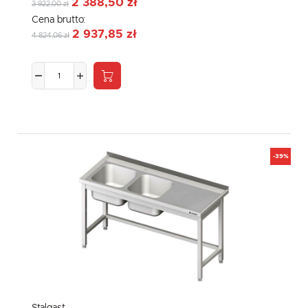
2 388,50 zł
3 922,00 zł
Cena brutto:
2 937,85 zł
4 824,06 zł
-39%