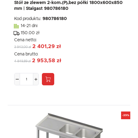
Stół ze zlewem 2-kom.(P),bez półki 1800x600x850
mm | Stalgast 980786180
Kod produktu:
980786180
14-21 dni
150.00 zł
Cena netto:
2 401,29 zł
3 943,00 zł
Cena brutto:
2 953,58 zł
4 849,89 zł
-39%