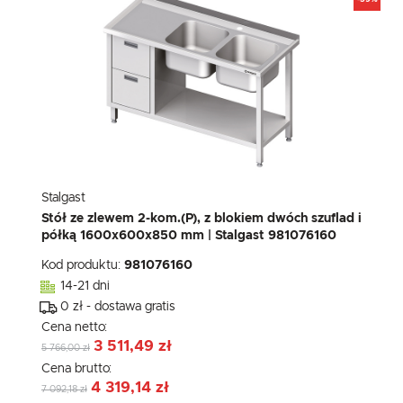
Stalgast
Stół ze zlewem 2-kom.(P), z blokiem dwóch szuflad i
półką 1600x600x850 mm | Stalgast 981076160
Kod produktu:
981076160
14-21 dni
0 zł - dostawa gratis
Cena netto:
3 511,49 zł
5 766,00 zł
Cena brutto:
4 319,14 zł
7 092,18 zł