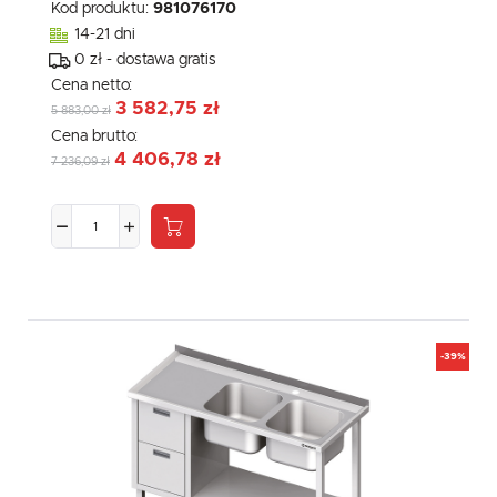
Kod produktu:
981076170
14-21 dni
0 zł - dostawa gratis
Cena netto:
3 582,75 zł
5 883,00 zł
Cena brutto:
4 406,78 zł
7 236,09 zł
-39%