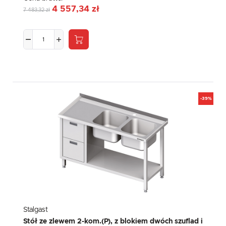
4 557,34 zł
7 483,32 zł
-39%
Stalgast
Stół ze zlewem 2-kom.(P), z blokiem dwóch szuflad i