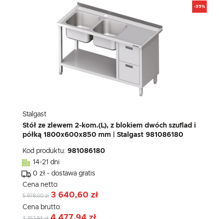
-39%
Stalgast
Stół ze zlewem 2-kom.(L), z blokiem dwóch szuflad i
półką 1800x600x850 mm | Stalgast 981086180
Kod produktu:
981086180
14-21 dni
0 zł - dostawa gratis
Cena netto:
3 640,60 zł
5 978,00 zł
Cena brutto:
4 477,94 zł
7 352,94 zł