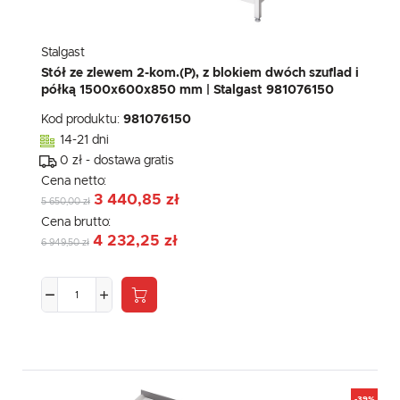
Stalgast
Stół ze zlewem 2-kom.(P), z blokiem dwóch szuflad i
półką 1500x600x850 mm | Stalgast 981076150
Kod produktu:
981076150
14-21 dni
0 zł - dostawa gratis
Cena netto:
3 440,85 zł
5 650,00 zł
Cena brutto:
4 232,25 zł
6 949,50 zł
-39%