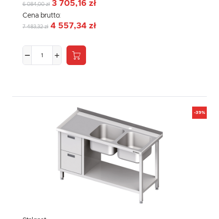
3 705,16 zł
6 084,00 zł
Cena brutto:
4 557,34 zł
7 483,32 zł
-39%