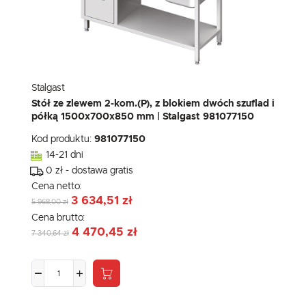
Stalgast
Stół ze zlewem 2-kom.(P), z blokiem dwóch szuflad i
półką 1500x700x850 mm | Stalgast 981077150
Kod produktu:
981077150
14-21 dni
0 zł - dostawa gratis
Cena netto:
3 634,51 zł
5 968,00 zł
Cena brutto:
4 470,45 zł
7 340,64 zł