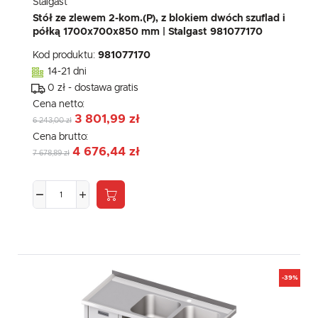
Stalgast
Stół ze zlewem 2-kom.(P), z blokiem dwóch szuflad i
półką 1700x700x850 mm | Stalgast 981077170
Kod produktu:
981077170
14-21 dni
0 zł - dostawa gratis
Cena netto:
3 801,99 zł
6 243,00 zł
Cena brutto:
4 676,44 zł
7 678,89 zł
-39%