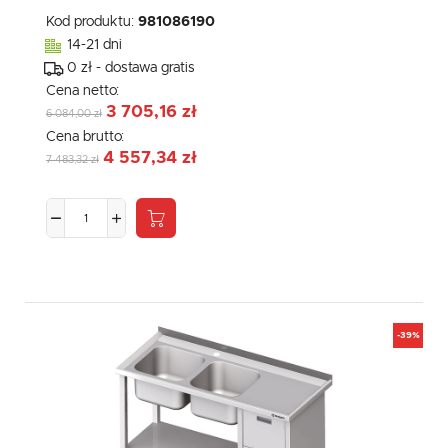
Kod produktu:
981086190
14-21 dni
0 zł - dostawa gratis
Cena netto:
3 705,16 zł
6 084,00 zł
Cena brutto:
4 557,34 zł
7 483,32 zł
-39%