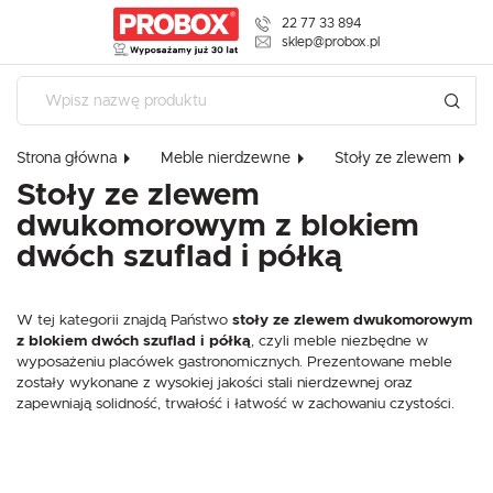
22 77 33 894
USTAWIENIA REGIONALNE
sklep@probox.pl
Lokalizacja
Polska
Strona główna
Meble nierdzewne
Stoły ze zlewem
Język
Stoły ze zlewem
polski
dwukomorowym z blokiem
Waluta
dwóch szuflad i półką
Polski złoty (PLN)
USTAWIENIA
W tej kategorii znajdą Państwo
stoły ze zlewem dwukomorowym
ZAPISZ
z blokiem dwóch szuflad i półką
, czyli meble niezbędne w
Szanujemy Twoją prywatność. Możesz zmienić ustawienia cookies
wyposażeniu placówek gastronomicznych. Prezentowane meble
momencie możesz dokonać zmiany swoich ustawień.
zostały wykonane z wysokiej jakości stali nierdzewnej oraz
zapewniają solidność, trwałość i łatwość w zachowaniu czystości.
Niezbędne
Niezbędne pliki cookies służą do prawidłowego funkcjonowania strony interneto
oferowanych przez nas usług.