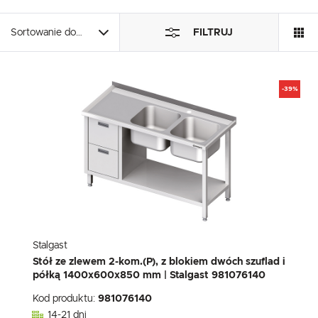
Pliki cookies odpowiadają na podejmowane przez Ciebie działania w celu m.in. 
Więcej
logowania czy wypełniania formularzy. Dzięki plikom cookies strona, z której ko
Sortowanie domyślne
FILTRUJ
Funkcjonalne i personalizacyjne
Tego typu pliki cookies umożliwiają stronie internetowej zapamiętanie wprowadz
-39%
określonych funkcjonalności czy prezentowanych treści.
Dzięki tym plikom cookies możemy zapewnić Ci większy komfort korzystania z f
Więcej
Twoich indywidualnych preferencji. Wyrażenie zgody na funkcjonalne i personal
ilości funkcji na stronie.
Analityczne
Analityczne pliki cookies pomagają nam rozwijać się i dostosowywać do Twoich 
Cookies analityczne pozwalają na uzyskanie informacji w zakresie wykorzystywani
Więcej
jaką odwiedzane są nasze serwisy www. Dane pozwalają nam na ocenę naszyc
popularności wśród użytkowników. Zgromadzone informacje są przetwarzane w
analityczne pliki cookies gwarantuje dostępność wszystkich funkcjonalności.
Reklamowe
Stalgast
Dzięki reklamowym plikom cookies prezentujemy Ci najciekawsze informacje i a
Stół ze zlewem 2-kom.(P), z blokiem dwóch szuflad i
Promocyjne pliki cookies służą do prezentowania Ci naszych komunikatów na p
półką 1400x600x850 mm | Stalgast 981076140
Więcej
zwyczajów dotyczących przeglądanej witryny internetowej. Treści promocyjne m
będących naszymi partnerami oraz innych dostawców usług. Firmy te działają w
Kod produktu:
981076140
postaci wiadomości, ofert, komunikatów mediów społecznościowych.
14-21 dni