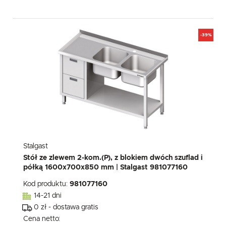
-39%
Stalgast
Stół ze zlewem 2-kom.(P), z blokiem dwóch szuflad i
półką 1600x700x850 mm | Stalgast 981077160
Kod produktu:
981077160
14-21 dni
0 zł - dostawa gratis
Cena netto: