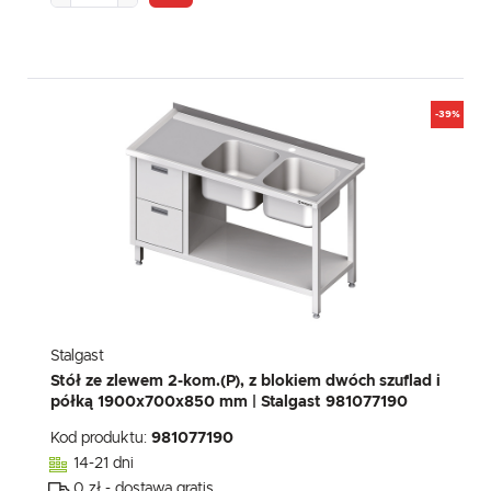
-39%
Stalgast
Stół ze zlewem 2-kom.(P), z blokiem dwóch szuflad i
półką 1900x700x850 mm | Stalgast 981077190
Kod produktu:
981077190
14-21 dni
0 zł - dostawa gratis