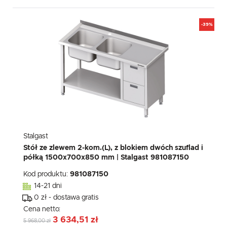
-39%
Stalgast
Stół ze zlewem 2-kom.(L), z blokiem dwóch szuflad i
półką 1500x700x850 mm | Stalgast 981087150
Kod produktu:
981087150
14-21 dni
0 zł - dostawa gratis
Cena netto:
3 634,51 zł
5 968,00 zł