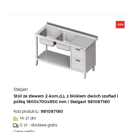
-39%
Stalgast
Stół ze zlewem 2-kom.(L), z blokiem dwóch szuflad i
półką 1800x700x850 mm | Stalgast 981087180
Kod produktu:
981087180
14-21 dni
0 zł - dostawa gratis