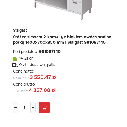
Stalgast
Stół ze zlewem 2-kom.(L), z blokiem dwóch szuflad i
półką 1400x700x850 mm | Stalgast 981087140
Kod produktu:
981087140
14-21 dni
0 zł - dostawa gratis
Cena netto:
3 550,47 zł
5 830,00 zł
Cena brutto:
4 367,08 zł
7 170,90 zł