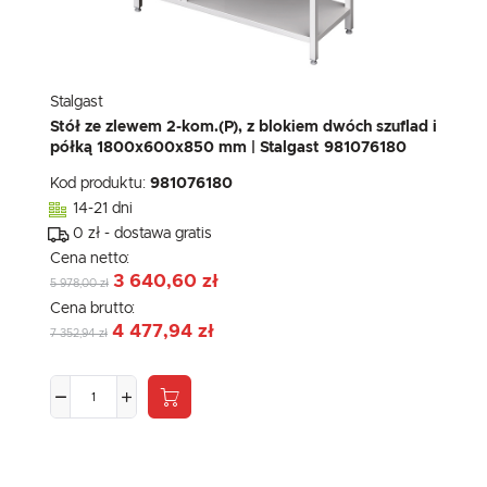
Stalgast
Stół ze zlewem 2-kom.(P), z blokiem dwóch szuflad i
półką 1800x600x850 mm | Stalgast 981076180
Kod produktu:
981076180
14-21 dni
0 zł - dostawa gratis
Cena netto:
3 640,60 zł
5 978,00 zł
Cena brutto:
4 477,94 zł
7 352,94 zł