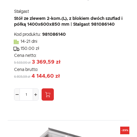
Stalgast
Stół ze zlewem 2-kom.(L), z blokiem dwóch szuflad i
półką 1400x600x850 mm | Stalgast 981086140
Kod produktu:
981086140
14-21 dni
150.00 zł
Cena netto:
3 369,59 zł
5 533,00 zł
Cena brutto:
4 144,60 zł
6 805,59 zł
-39%