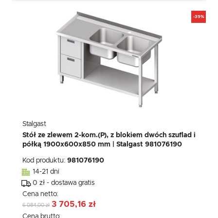
-39%
Stalgast
Stół ze zlewem 2-kom.(P), z blokiem dwóch szuflad i
półką 1900x600x850 mm | Stalgast 981076190
Kod produktu:
981076190
14-21 dni
0 zł - dostawa gratis
Cena netto:
3 705,16 zł
6 084,00 zł
Cena brutto: