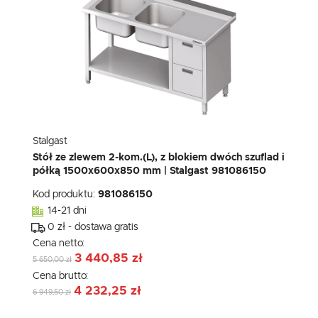
Stalgast
Stół ze zlewem 2-kom.(L), z blokiem dwóch szuflad i
półką 1500x600x850 mm | Stalgast 981086150
Kod produktu:
981086150
14-21 dni
0 zł - dostawa gratis
Cena netto:
3 440,85 zł
5 650,00 zł
Cena brutto:
4 232,25 zł
6 949,50 zł