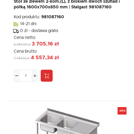
Stół ze zlewem 2-kom.(L), z blokiem dwóch szuflad i
półką 1600x700x850 mm | Stalgast 981087160
Kod produktu:
981087160
14-21 dni
0 zł - dostawa gratis
Cena netto:
3 705,16 zł
6 084,00 zł
Cena brutto:
4 557,34 zł
7 483,32 zł
-39%