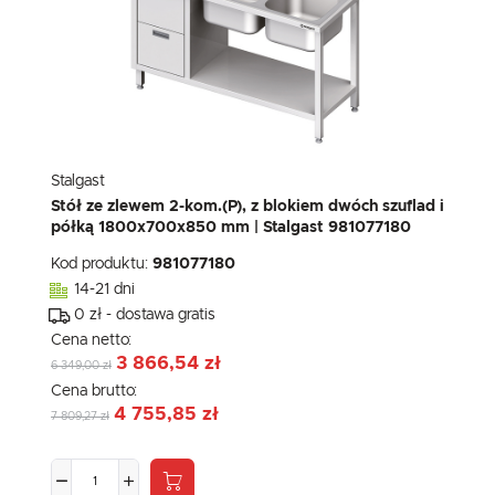
Stalgast
Stół ze zlewem 2-kom.(P), z blokiem dwóch szuflad i
półką 1800x700x850 mm | Stalgast 981077180
Kod produktu:
981077180
14-21 dni
0 zł - dostawa gratis
Cena netto:
3 866,54 zł
6 349,00 zł
Cena brutto:
4 755,85 zł
7 809,27 zł