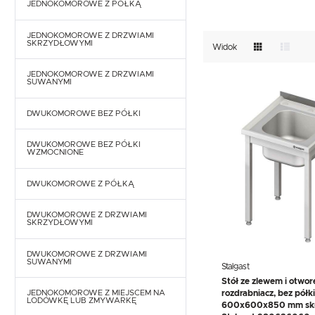
TEFCOLD
UNOX
VIAL
rozdrabniacza odpadów.
GASTRONOMICZNE
JEDNOKOMOROWE Z PÓŁKĄ
NACZYNIA I PRZYBORY
asortymencie znajdą Pa
KUCHENNE
EKSPRESY DO KAWY
handlowym.
JEDNOKOMOROWE Z DRZWIAMI
PRZECHOWYWANIE I
SKRZYDŁOWYMI
Widok
NACZYNIA I PRZYBORY
TRANSPORT
KUCHENNE
WYPOSAŻENIE
JEDNOKOMOROWE Z DRZWIAMI
PRZECHOWYWANIE I
SKLEPÓW
SUWANYMI
TRANSPORT
WYPOSAŻENIE
SKLEPÓW
DWUKOMOROWE BEZ PÓŁKI
DWUKOMOROWE BEZ PÓŁKI
WZMOCNIONE
DWUKOMOROWE Z PÓŁKĄ
DWUKOMOROWE Z DRZWIAMI
SKRZYDŁOWYMI
DWUKOMOROWE Z DRZWIAMI
SUWANYMI
Stalgast
Stół ze zlewem i otwo
rozdrabniacz, bez półki
JEDNOKOMOROWE Z MIEJSCEM NA
LODÓWKĘ LUB ZMYWARKĘ
600x600x850 mm skr