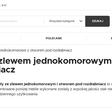
t: 9-17
Wszystkie kategorie
SZUKAJ
POLECANE
guj się
Zare
Jednokomorowe z otworem pod rozdrabniacz
A
ALUSHELF
BARTSCHER
 zlewem jednokomorowym
OTRZYMASZ LICZNE DODAT
CATERINA
DIBAL
iacz
MA
FRESCO COFFEE
GGF
podgląd statusu realizac
DE
HASPOL
IKMET
podgląd historii zakupó
ły ze zlewem jednokomorowym i otworem pod rozdrabniacz
to 
ET
KART-MAP
LIEBHERR
brak konieczności wprow
ntowane poniżej meble wykonane zostały z wysokiej jakości stali nier
W
MEDGREE
NOWY STYL
możliwość otrzymania r
dziennego użytkowania.
Zapomniałem hasła
RM GASTRO
REDFOX
ROLLEY
SIMAG
SIRMAN
LOGUJ SIĘ
ZAREJESTRU
bardzo łatwe w zachowaniu czystości i posiadają specjalny zlew j