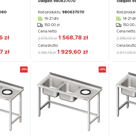
Stalgast 980637070
Stalgast 
060
Kod produktu:
980637070
Kod produk
14-21 dni
14-21 dn
150.00 zł
150.00 
Cena netto:
Cena netto
6 zł
1 568,78 zł
2 576,00 zł
2 396,00 zł
Cena brutto:
Cena brutto
7 zł
1 929,60 zł
3 168,48 zł
2 947,08 zł
-39%
-39%