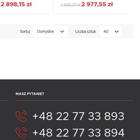
2 898,15 zł
2 977,55 zł
4 889,25 zł
Sortuj
Domyślne
Liczba sztuk
40
MASZ PYTANIE?
+48 22 77 33 893
+48 22 77 33 894