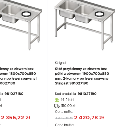
Stalgast
cienny ze zlewem bez
Stół przyścienny ze zlewem bez
tworem 1800x700x850
półki z otworem 1900x700x850
ry po lewej spawany |
mm, 2-komory po lewej spawany |
981027180
Stalgast 981027190
tu:
981027180
Kod produktu:
981027190
i
14-21 dni
zł
150.00 zł
:
Cena netto:
2 356,22 zł
2 420,78 zł
3 975,00 zł
:
Cena brutto: