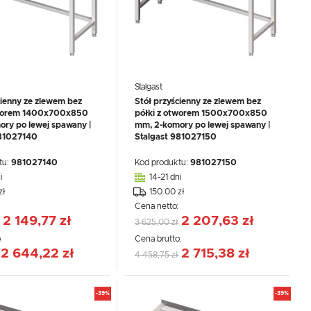
Stalgast
cienny ze zlewem bez
Stół przyścienny ze zlewem bez
tworem 1400x700x850
półki z otworem 1500x700x850
ry po lewej spawany |
mm, 2-komory po lewej spawany |
981027140
Stalgast 981027150
.
e
tu:
981027140
Kod produktu:
981027150
i
14-21 dni
zł
150.00 zł
:
Cena netto:
2 149,77 zł
2 207,63 zł
3 625,00 zł
:
Cena brutto:
2 644,22 zł
2 715,38 zł
4 458,75 zł
-39%
-39%