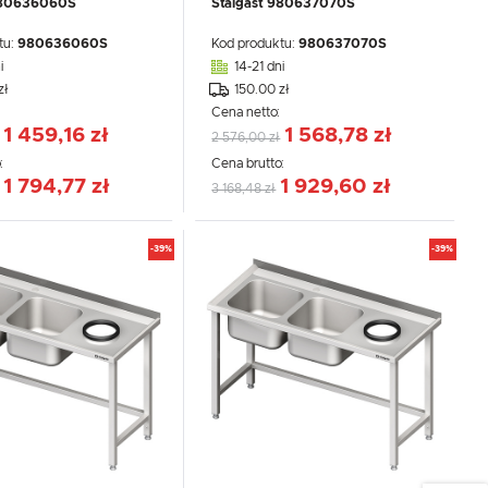
980636060S
Stalgast 980637070S
tu:
980636060S
Kod produktu:
980637070S
i
14-21 dni
zł
150.00 zł
:
Cena netto:
1 459,16 zł
1 568,78 zł
2 576,00 zł
:
Cena brutto:
1 794,77 zł
1 929,60 zł
3 168,48 zł
-39%
-39%