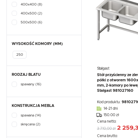
400x400
(8)
400x500
(2)
500x500
(6)
WYSOKOŚĆ KOMORY (MM)
250
Stalgast
RODZAJ BLATU
Stół przyścienny ze zl
półki z otworem 160
spawany
(16)
mm, 2-komory po lewej
Stalgast 981027160
Kod produktu:
9810271
KONSTRUKCJA MEBLA
14-21 dni
150.00 zł
spawana
(14)
Cena netto:
skręcana
(2)
2 259,3
3 710,00 zł
Cena brutto: