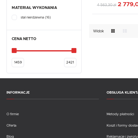
2 779,0
4 563,30 zł
MATERIAŁ WYKONANIA
stal nierdzewna
(16)
Widok
CENA NETTO
INFORMACJE
OBSŁUGA KLIENT
O firmie
Metody płatności
Oferta
Koszt i formy dost
Blog
Reklamacje i zwroty