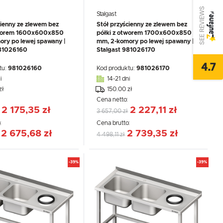
SEE REVIEWS
Stalgast
cienny ze zlewem bez
Stół przyścienny ze zlewem bez
tworem 1600x600x850
półki z otworem 1700x600x850
ry po lewej spawany |
mm, 2-komory po lewej spawany |
981026160
Stalgast 981026170
4.7
tu:
981026160
Kod produktu:
981026170
i
14-21 dni
zł
150.00 zł
:
Cena netto:
2 175,35 zł
2 227,11 zł
3 657,00 zł
:
Cena brutto:
2 675,68 zł
2 739,35 zł
4 498,11 zł
-39%
-39%
,