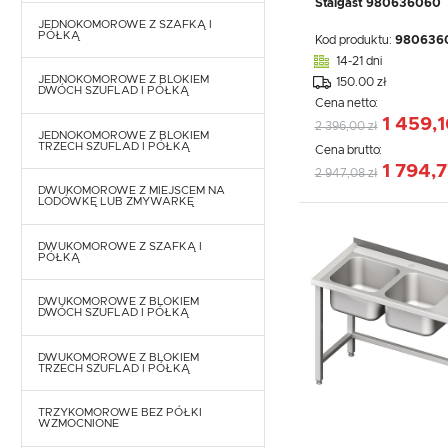
Stalgast 980636060
JEDNOKOMOROWE Z SZAFKĄ I
PÓŁKĄ
Kod produktu:
980636
14-21 dni
JEDNOKOMOROWE Z BLOKIEM
150.00 zł
DWÓCH SZUFLAD I PÓŁKĄ
Cena netto:
1 459,1
2 396,00 zł
JEDNOKOMOROWE Z BLOKIEM
TRZECH SZUFLAD I PÓŁKĄ
Cena brutto:
1 794,7
2 947,08 zł
DWUKOMOROWE Z MIEJSCEM NA
LODÓWKĘ LUB ZMYWARKĘ
DWUKOMOROWE Z SZAFKĄ I
PÓŁKĄ
DWUKOMOROWE Z BLOKIEM
DWÓCH SZUFLAD I PÓŁKĄ
DWUKOMOROWE Z BLOKIEM
TRZECH SZUFLAD I PÓŁKĄ
TRZYKOMOROWE BEZ PÓŁKI
WZMOCNIONE