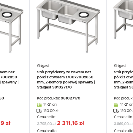
Stalgast
Stalgast
ewem bez
Stół przyścienny ze zlewem bez
Stół przyś
0x700x850
półki z otworem 1700x700x850
półki z o
 spawany |
mm, 2-komory po lewej spawany |
mm, 2-komo
Stalgast 981027170
Stalgast 
60
Kod produktu:
981027170
Kod produk
14-21 dni
14-21 dn
150.00 zł
150.00 
Cena netto:
Cena netto
9 zł
2 311,16 zł
3 795,00 zł
3 869,00 zł
Cena brutto:
Cena brutto