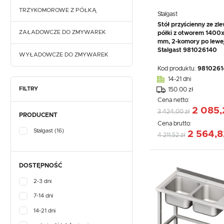
TRZYKOMOROWE Z PÓŁKĄ
Stalgast
Stół przyścienny ze zl
ZAŁADOWCZE DO ZMYWAREK
półki z otworem 140
mm, 2-komory po lewej
Stalgast 981026140
WYŁADOWCZE DO ZMYWAREK
Kod produktu:
9810261
14-21 dni
FILTRY
150.00 zł
Cena netto:
2 085,
3 424,00 zł
PRODUCENT
Cena brutto:
Stalgast
(16)
2 564,8
4 211,52 zł
DOSTĘPNOŚĆ
2-3 dni
7-14 dni
14-21 dni