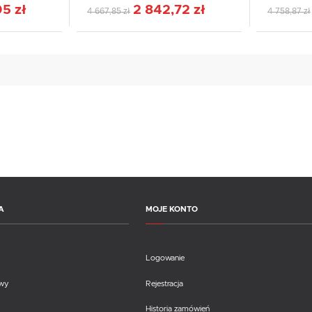
5 zł
2 842,72 zł
4 667,85 zł
4 758,87 zł
A
MOJE KONTO
Logowanie
awy
Rejestracja
Historia zamówień