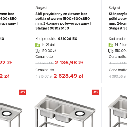
Stalgast
Stalgast
ewem bez
Stół przyścienny ze zlewem bez
Stół przyś
0x600x850
półki z otworem 1500x600x850
półki z o
 spawany |
mm, 2-komory po lewej spawany |
mm, 2-komo
Stalgast 981026150
Stalgast 
40
Kod produktu:
981026150
Kod produk
14-21 dni
14-21 dn
150.00 zł
150.00 
Cena netto:
Cena netto
USTAWIENIA
22 zł
2 136,98 zł
3 509,00 zł
3 572,00 zł
Cena brutto:
Cena brutto
2 zł
2 628,49 zł
4 316,07 zł
4 393,56 zł
Szanujemy Twoją prywatność. Możesz zmienić ustawienia cookies lub zaakceptować je
wszystkie. W dowolnym momencie możesz dokonać zmiany swoich ustawień.
USTAWIENIA REGIONALNE
-39%
-39%
Niezbędne
Lokalizacja
Niezbędne pliki cookies służą do prawidłowego funkcjonowania strony internetowej i umożliwiają Ci
Polska
komfortowe korzystanie z oferowanych przez nas usług.
Pliki cookies odpowiadają na podejmowane przez Ciebie działania w celu m.in. dostosowania Twoich
Więcej
Język
ustawień preferencji prywatności, logowania czy wypełniania formularzy. Dzięki plikom cookies strona
z której korzystasz, może działać bez zakłóceń.
polski