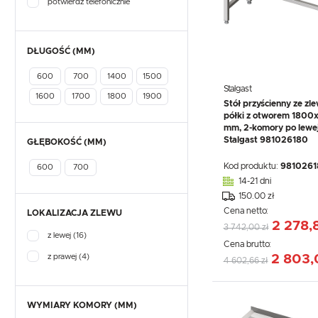
potwierdź telefonicznie
DŁUGOŚĆ (MM)
600
700
1400
1500
Stalgast
1600
1700
1800
1900
Stół przyścienny ze zl
półki z otworem 180
mm, 2-komory po lewej
Stalgast 981026180
GŁĘBOKOŚĆ (MM)
Kod produktu:
9810261
600
700
14-21 dni
150.00 zł
Cena netto:
LOKALIZACJA ZLEWU
2 278,
3 742,00 zł
z lewej
(16)
Cena brutto:
z prawej
(4)
2 803,
4 602,66 zł
WYMIARY KOMORY (MM)