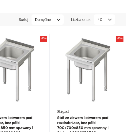
asz sklep PROBOX zlewów poniżej. W naszym
chkolwiek pytań zachęcamy do kontaktu z działem
Sortuj
Domyślne
Liczba sztuk
40
-39%
-39%
Stalgast
ewem i otworem pod
Stół ze zlewem i otworem pod
z, bez półki
rozdrabniacz, bez półki
850 mm spawany |
700x700x850 mm spawany |