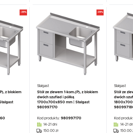
-39%
-39%
Stalgast
Stalgast
P), z blokiem
Stół ze zlewem 1-kom.(P), z blokiem
Stół ze zl
dwóch szuflad i półką
dwóch szuf
talgast
1700x700x850 mm | Stalgast
1800x700x
980997170
98099718
160
Kod produktu:
980997170
Kod produk
14-21 dni
14-21 dn
150.00 zł
150.00 