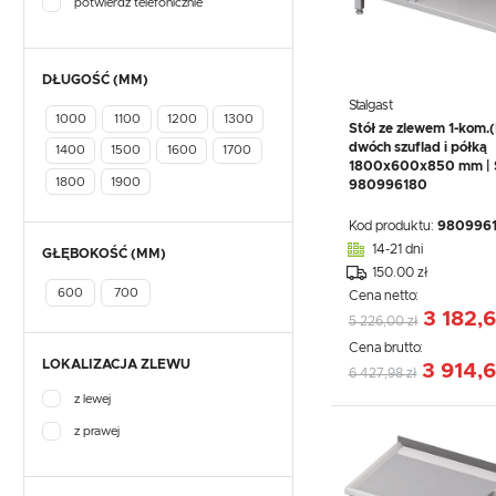
potwierdź telefonicznie
DŁUGOŚĆ (MM)
Stalgast
1000
1100
1200
1300
Stół ze zlewem 1-kom.(
dwóch szuflad i półką
1400
1500
1600
1700
1800x600x850 mm | S
1800
1900
980996180
Kod produktu:
980996
14-21 dni
GŁĘBOKOŚĆ (MM)
150.00 zł
600
700
Cena netto:
3 182,6
5 226,00 zł
Cena brutto:
LOKALIZACJA ZLEWU
3 914,6
6 427,98 zł
z lewej
z prawej