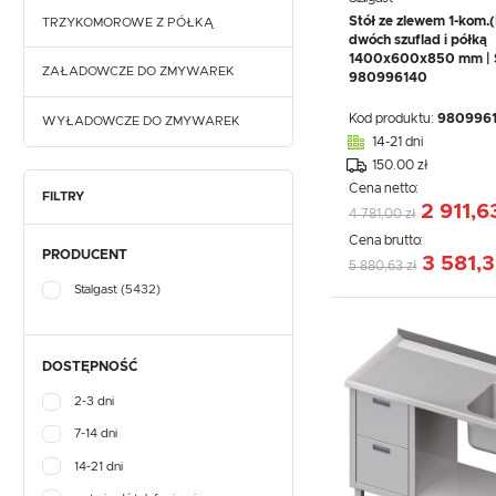
Stół ze zlewem 1-kom.(
TRZYKOMOROWE Z PÓŁKĄ
dwóch szuflad i półką
1400x600x850 mm | S
ZAŁADOWCZE DO ZMYWAREK
980996140
Kod produktu:
980996
WYŁADOWCZE DO ZMYWAREK
14-21 dni
150.00 zł
Cena netto:
FILTRY
2 911,6
4 781,00 zł
Cena brutto:
PRODUCENT
3 581,3
5 880,63 zł
Stalgast
(5432)
DOSTĘPNOŚĆ
2-3 dni
7-14 dni
14-21 dni