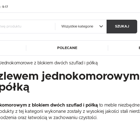
t: 9-17
Wszystkie kategorie
SZUKAJ
POLECANE
guj się
Zare
Jednokomorowe z blokiem dwóch szuflad i półką
A
ALUSHELF
BARTSCHER
 zlewem jednokomorowym
OTRZYMASZ LICZNE DODAT
CATERINA
DIBAL
 półką
MA
FRESCO COFFEE
GGF
podgląd statusu realizac
DE
HASPOL
IKMET
podgląd historii zakupó
okomorowym z blokiem dwóch szuflad i półką
to meble niezbędne
ET
KART-MAP
LIEBHERR
brak konieczności wprow
dukty z tej kategorii wykonane zostały z wysokiej jakości stali nie
W
MEDGREE
NOWY STYL
możliwość otrzymania r
odzenia oraz łatwością w zachowaniu czystości.
Zapomniałem hasła
RM GASTRO
REDFOX
ROLLEY
SIMAG
SIRMAN
LOGUJ SIĘ
ZAREJESTRU