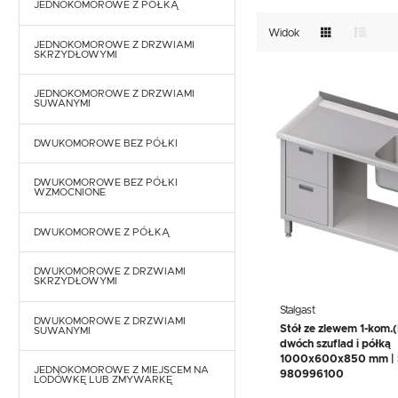
TEFCOLD
UNOX
VIAL
GASTRONOMICZNE
JEDNOKOMOROWE Z PÓŁKĄ
NACZYNIA I PRZYBORY
KUCHENNE
Widok
EKSPRESY DO KAWY
JEDNOKOMOROWE Z DRZWIAMI
PRZECHOWYWANIE I
SKRZYDŁOWYMI
NACZYNIA I PRZYBORY
TRANSPORT
KUCHENNE
WYPOSAŻENIE
JEDNOKOMOROWE Z DRZWIAMI
PRZECHOWYWANIE I
SKLEPÓW
SUWANYMI
TRANSPORT
WYPOSAŻENIE
SKLEPÓW
DWUKOMOROWE BEZ PÓŁKI
DWUKOMOROWE BEZ PÓŁKI
WZMOCNIONE
DWUKOMOROWE Z PÓŁKĄ
DWUKOMOROWE Z DRZWIAMI
SKRZYDŁOWYMI
Stalgast
DWUKOMOROWE Z DRZWIAMI
Stół ze zlewem 1-kom.(
SUWANYMI
dwóch szuflad i półką
1000x600x850 mm | S
JEDNOKOMOROWE Z MIEJSCEM NA
980996100
LODÓWKĘ LUB ZMYWARKĘ