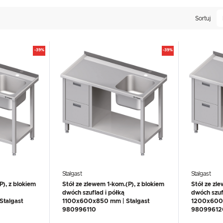
UX
WHIRLPOOL
YATO GASTRO
PROFESSIONAL
Sortuj
-39%
-39%
Stalgast
Stalgast
P), z blokiem
Stół ze zlewem 1-kom.(P), z blokiem
Stół ze zl
dwóch szuflad i półką
dwóch szuf
talgast
1100x600x850 mm | Stalgast
1200x600x
980996110
98099612