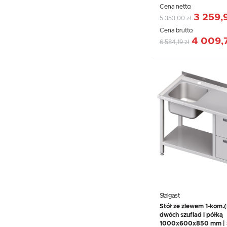
Cena netto:
3 259,9
5 353,00 zł
Cena brutto:
4 009,7
6 584,19 zł
Stalgast
Stół ze zlewem 1-kom.(
dwóch szuflad i półką
1000x600x850 mm | S