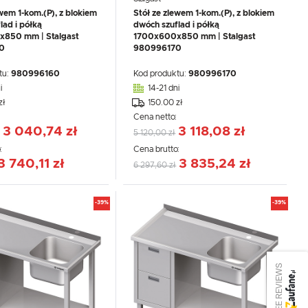
ewem 1-kom.(P), z blokiem
Stół ze zlewem 1-kom.(P), z blokiem
lad i półką
dwóch szuflad i półką
850 mm | Stalgast
1700x600x850 mm | Stalgast
0
980996170
tu:
980996160
Kod produktu:
980996170
i
14-21 dni
zł
150.00 zł
:
Cena netto:
3 040,74 zł
3 118,08 zł
5 120,00 zł
:
Cena brutto:
3 740,11 zł
3 835,24 zł
6 297,60 zł
-39%
-39%
SEE REVIEWS