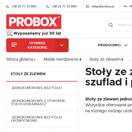
+48 22 77 33 893
+48 22 77 33 894
sklep@probox.pl
Pn - P
WYBIERZ
PRODUCENCI
KATEGORIĘ
URZĄDZENIA
CHŁODNICZE
Zalo
Strona główna
Meble nierdzewne
Stoły ze zlewem
ZMYWARKI
URZĄDZENIA
GASTRONOMICZNE
CHŁODNICZE
STALGAST
PROBOX
ATOS
Stoły ze
MEBLE NIERDZEWNE
STOŁY ZE ZLEWEM
ZMYWARKI
BEKO PROFESSIONAL
CEBEA
CAS
GASTRONOMICZNE
szuflad i
KRAJALNICE DO WĘDLIN
ELFRAMO
ES SYSTEM K
FIAM
I SERA
MEBLE NIERDZEWNE
JEDNOKOMOROWE BEZ PÓŁKI
HEINZELMANN
HENKELMAN
HALL
OBRÓBKA
KRAJALNICE DO WĘDLIN
MECHANICZNA
Stoły ze zlewem jedn
I SERA
IGLOO
JUKA
KROM
JEDNOKOMOROWE Z OTWOREM
POD ROZDRABNIACZ
Wszystkie oferowane pro
OBRÓBKA TERMICZNA
MA-GA
MAWI
MALO
OBRÓBKA
na różnego rodzaju uszk
MECHANICZNA
QUESTO
RILLING
RAPA
PIECE
JEDNOKOMOROWE BEZ PÓŁKI
GASTRONOMICZNE
(WZMOCNIONE)
OBRÓBKA TERMICZNA
RETIGO
RESTO QUALITY
RABT
ZA
EKSPRESY DO KAWY
PIECE