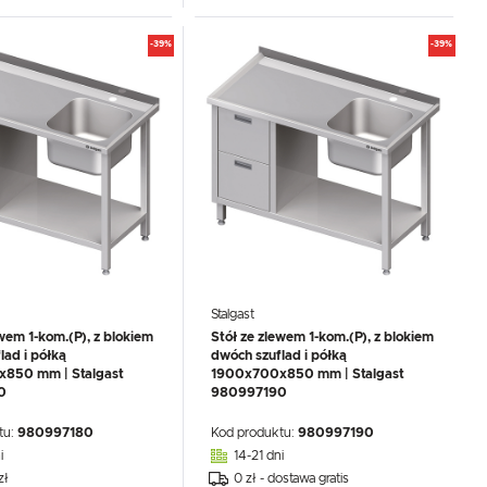
-39%
-39%
Stalgast
ewem 1-kom.(P), z blokiem
Stół ze zlewem 1-kom.(P), z blokiem
lad i półką
dwóch szuflad i półką
850 mm | Stalgast
1900x700x850 mm | Stalgast
0
980997190
tu:
980997180
Kod produktu:
980997190
i
14-21 dni
zł
0 zł - dostawa gratis