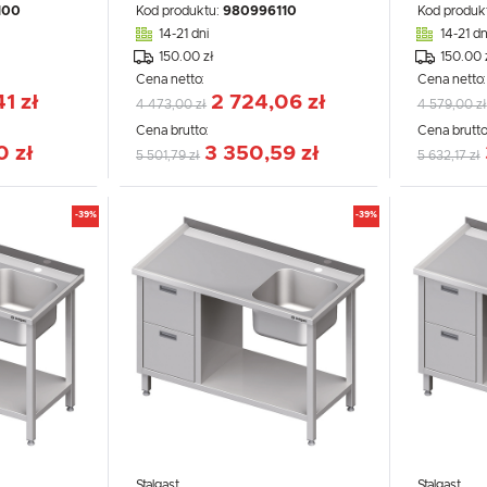
100
Kod produktu:
980996110
Kod produk
14-21 dni
14-21 dn
150.00 zł
150.00 
Cena netto:
Cena netto
1 zł
2 724,06 zł
4 473,00 zł
4 579,00 zł
Cena brutto:
Cena brutto
0 zł
3 350,59 zł
5 501,79 zł
5 632,17 zł
-39%
-39%
Stalgast
Stalgast