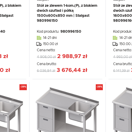
P), z blokiem
Stół ze zlewem 1-kom.(P), z blokiem
Stół ze zl
dwóch szuflad i półką
dwóch szuf
talgast
1500x600x850 mm | Stalgast
1600x600x
980996150
98099616
140
Kod produktu:
980996150
Kod produk
14-21 dni
14-21 dn
150.00 zł
150.00 
Cena netto:
Cena netto
3 zł
2 988,97 zł
4 908,00 zł
4 993,00 zł
Cena brutto:
Cena brutto
0 zł
3 676,44 zł
6 036,84 zł
6 141,39 zł
-39%
-39%