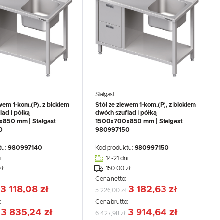
Stalgast
ewem 1-kom.(P), z blokiem
Stół ze zlewem 1-kom.(P), z blokiem
.
lad i półką
dwóch szuflad i półką
e
850 mm | Stalgast
1500x700x850 mm | Stalgast
0
980997150
tu:
980997140
Kod produktu:
980997150
i
14-21 dni
zł
150.00 zł
:
Cena netto:
3 118,08 zł
3 182,63 zł
5 226,00 zł
:
Cena brutto:
3 835,24 zł
3 914,64 zł
6 427,98 zł