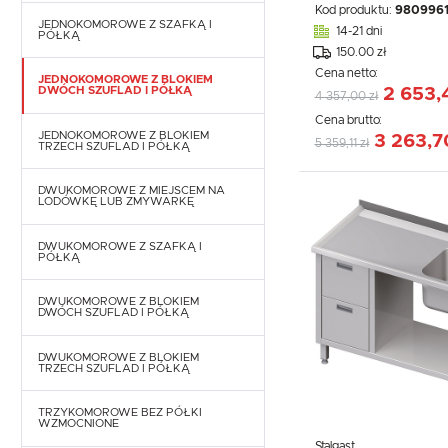
Kod produktu:
980996
JEDNOKOMOROWE Z SZAFKĄ I
14-21 dni
PÓŁKĄ
150.00 zł
Cena netto:
JEDNOKOMOROWE Z BLOKIEM
2 653,4
DWÓCH SZUFLAD I PÓŁKĄ
4 357,00 zł
Cena brutto:
JEDNOKOMOROWE Z BLOKIEM
3 263,7
5 359,11 zł
TRZECH SZUFLAD I PÓŁKĄ
DWUKOMOROWE Z MIEJSCEM NA
LODÓWKĘ LUB ZMYWARKĘ
DWUKOMOROWE Z SZAFKĄ I
PÓŁKĄ
DWUKOMOROWE Z BLOKIEM
DWÓCH SZUFLAD I PÓŁKĄ
DWUKOMOROWE Z BLOKIEM
TRZECH SZUFLAD I PÓŁKĄ
TRZYKOMOROWE BEZ PÓŁKI
WZMOCNIONE
Stalgast