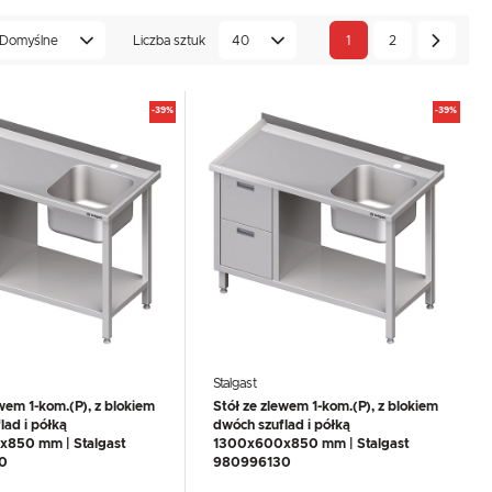
Domyślne
Liczba sztuk
40
1
2
-39%
-39%
Stalgast
ewem 1-kom.(P), z blokiem
Stół ze zlewem 1-kom.(P), z blokiem
lad i półką
dwóch szuflad i półką
850 mm | Stalgast
1300x600x850 mm | Stalgast
0
980996130