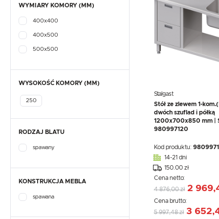
WYMIARY KOMORY (MM)
400x400
400x500
500x500
WYSOKOŚĆ KOMORY (MM)
Stalgast
250
Stół ze zlewem 1-kom.(
dwóch szuflad i półką
1200x700x850 mm | S
980997120
RODZAJ BLATU
Kod produktu:
980997
spawany
14-21 dni
150.00 zł
Cena netto:
KONSTRUKCJA MEBLA
2 969,
4 876,00 zł
spawana
Cena brutto:
3 652,4
5 997,48 zł