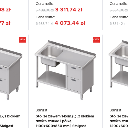
Cena netto:
Cena netto
8 zł
3 311,74 zł
5 438,00 zł
5 554,00 zł
Cena brutto:
Cena brutto
7 zł
4 073,44 zł
6 688,74 zł
6 831,42 zł
-39%
-39%
Stalgast
Stalgast
L), z blokiem
Stół ze zlewem 1-kom.(L), z blokiem
Stół ze zle
dwóch szuflad i półką
dwóch szuf
talgast
1100x600x850 mm | Stalgast
1200x600x