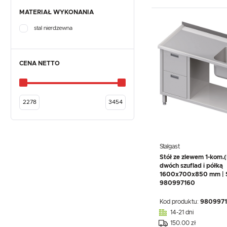
MATERIAŁ WYKONANIA
stal nierdzewna
CENA NETTO
Stalgast
Stół ze zlewem 1-kom.(
dwóch szuflad i półką
1600x700x850 mm | S
980997160
Kod produktu:
980997
14-21 dni
150.00 zł