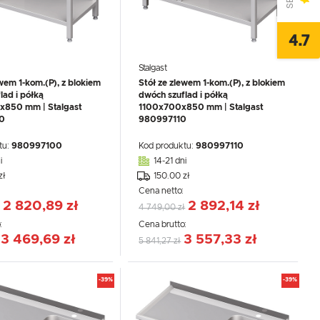
4.7
Stalgast
ewem 1-kom.(P), z blokiem
Stół ze zlewem 1-kom.(P), z blokiem
lad i półką
dwóch szuflad i półką
850 mm | Stalgast
1100x700x850 mm | Stalgast
0
980997110
tu:
980997100
Kod produktu:
980997110
i
14-21 dni
zł
150.00 zł
:
Cena netto:
2 820,89 zł
2 892,14 zł
4 749,00 zł
:
Cena brutto:
3 469,69 zł
3 557,33 zł
5 841,27 zł
-39%
-39%
,