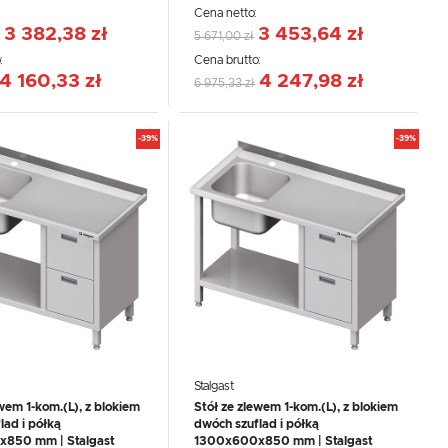
:
Cena netto:
3 382,38 zł
3 453,64 zł
5 671,00 zł
:
Cena brutto:
4 160,33 zł
4 247,98 zł
6 975,33 zł
-39%
-39%
Stalgast
wem 1-kom.(L), z blokiem
Stół ze zlewem 1-kom.(L), z blokiem
lad i półką
dwóch szuflad i półką
850 mm | Stalgast
1300x600x850 mm | Stalgast