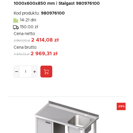
1000x600x850 mm | Stalgast 980976100
Kod produktu:
980976100
14-21 dni
150.00 zł
Cena netto:
2 414,08 zł
3 964,00 zł
Cena brutto:
2 969,31 zł
4 875,72 zł
-39%