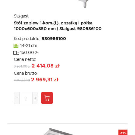
Stalgast
Stół ze zlew 1-kom.(L), z szafką i półką
1000x600x850 mm | Stalgast 980986100
Kod produktu:
980986100
14-21 dni
150.00 zł
Cena netto:
2 414,08 zł
3 964,00 zł
Cena brutto:
2 969,31 zł
4 875,72 zł
-39%