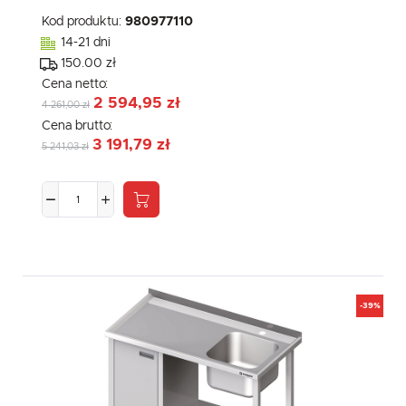
Kod produktu:
980977110
14-21 dni
150.00 zł
Cena netto:
2 594,95 zł
4 261,00 zł
Cena brutto:
3 191,79 zł
5 241,03 zł
-39%