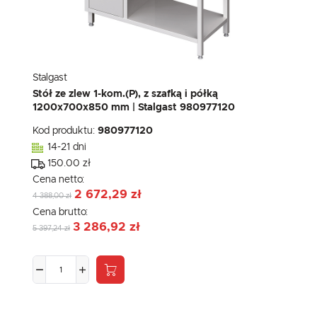
Stalgast
Stół ze zlew 1-kom.(P), z szafką i półką
1200x700x850 mm | Stalgast 980977120
Kod produktu:
980977120
14-21 dni
150.00 zł
Cena netto:
2 672,29 zł
4 388,00 zł
Cena brutto:
3 286,92 zł
5 397,24 zł