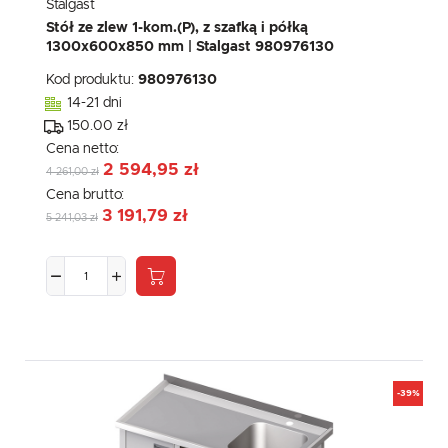
Stalgast
Stół ze zlew 1-kom.(P), z szafką i półką
1300x600x850 mm | Stalgast 980976130
Kod produktu:
980976130
14-21 dni
150.00 zł
Cena netto:
2 594,95 zł
4 261,00 zł
Cena brutto:
3 191,79 zł
5 241,03 zł
-39%