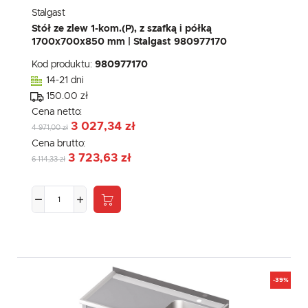
Stalgast
Stół ze zlew 1-kom.(P), z szafką i półką
1700x700x850 mm | Stalgast 980977170
Kod produktu:
980977170
14-21 dni
150.00 zł
Cena netto:
3 027,34 zł
4 971,00 zł
Cena brutto:
3 723,63 zł
6 114,33 zł
-39%