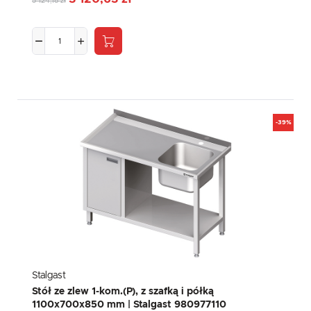
5 124,18 zł
-39%
Stalgast
Stół ze zlew 1-kom.(P), z szafką i półką
1100x700x850 mm | Stalgast 980977110