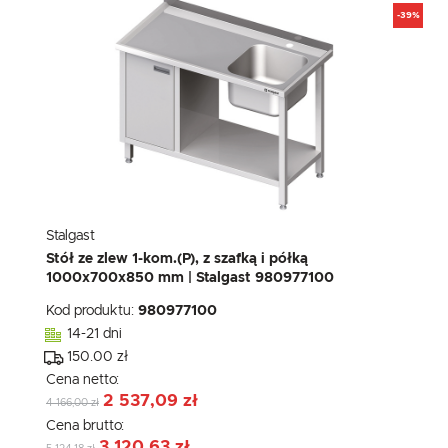
-39%
Stalgast
Stół ze zlew 1-kom.(P), z szafką i półką
1000x700x850 mm | Stalgast 980977100
Kod produktu:
980977100
14-21 dni
150.00 zł
Cena netto:
2 537,09 zł
4 166,00 zł
Cena brutto:
3 120,63 zł