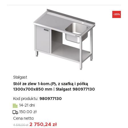
-39%
Stalgast
Stół ze zlew 1-kom.(P), z szafką i półką
1300x700x850 mm | Stalgast 980977130
Kod produktu:
980977130
14-21 dni
150.00 zł
Cena netto:
2 750,24 zł
4 516,00 zł