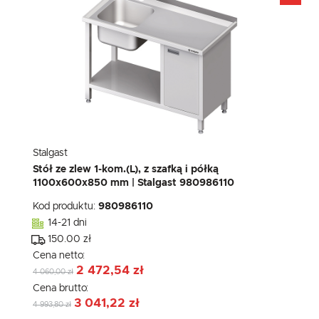
Stalgast
Stół ze zlew 1-kom.(L), z szafką i półką
1100x600x850 mm | Stalgast 980986110
Kod produktu:
980986110
14-21 dni
150.00 zł
Cena netto:
2 472,54 zł
4 060,00 zł
Cena brutto:
3 041,22 zł
4 993,80 zł