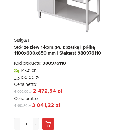
Stalgast
Stół ze zlew 1-kom.(P), z szafką i półką
1100x600x850 mm | Stalgast 980976110
Kod produktu:
980976110
14-21 dni
150.00 zł
Cena netto:
2 472,54 zł
4 060,00 zł
Cena brutto:
3 041,22 zł
4 993,80 zł