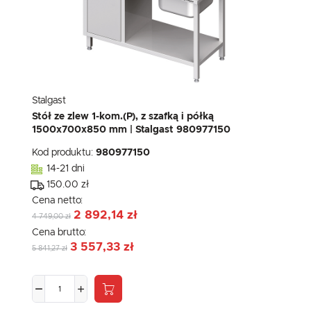
Stalgast
Stół ze zlew 1-kom.(P), z szafką i półką
1500x700x850 mm | Stalgast 980977150
Kod produktu:
980977150
14-21 dni
150.00 zł
Cena netto:
2 892,14 zł
4 749,00 zł
Cena brutto:
3 557,33 zł
5 841,27 zł