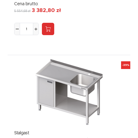
Cena brutto:
3 382,80 zł
5 554,68 zł
-39%
Stalgast