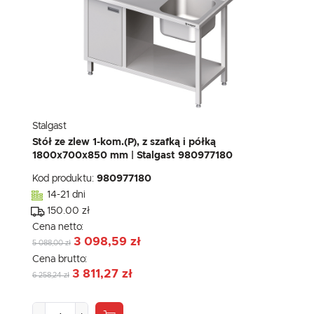
Stalgast
Stół ze zlew 1-kom.(P), z szafką i półką
1800x700x850 mm | Stalgast 980977180
Kod produktu:
980977180
14-21 dni
150.00 zł
Cena netto:
3 098,59 zł
5 088,00 zł
Cena brutto:
3 811,27 zł
6 258,24 zł