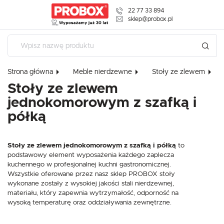
22 77 33 894
USTAWIENIA REGIONALNE
sklep@probox.pl
Lokalizacja
Polska
Strona główna
Meble nierdzewne
Stoły ze zlewem
Język
Stoły ze zlewem
polski
jednokomorowym z szafką i
Waluta
półką
USTAWIENIA
Polski złoty (PLN)
Szanujemy Twoją prywatność. Możesz zmienić ustawienia cookies l
Stoły ze zlewem jednokomorowym z szafką i półką
to
ZAPISZ
W dowolnym momencie możesz dokonać zmiany swoich ustawień
podstawowy element wyposażenia każdego zaplecza
kuchennego w profesjonalnej kuchni gastronomicznej.
Wszystkie oferowane przez nasz sklep PROBOX stoły
wykonane zostały z wysokiej jakości stali nierdzewnej,
Niezbędne
materiału, który zapewnia wytrzymałość, odporność na
Niezbędne pliki cookies służą do prawidłowego funkcjonowania strony interneto
wysoką temperaturę oraz oddziaływania zewnętrzne.
korzystanie z oferowanych przez nas usług.
Pliki cookies odpowiadają na podejmowane przez Ciebie działania w celu m.in. 
Więcej