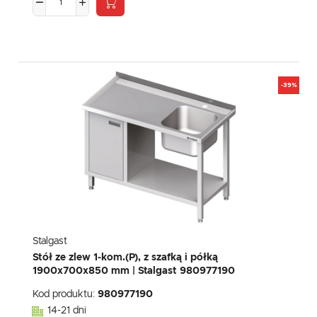
-39%
Stalgast
Stół ze zlew 1-kom.(P), z szafką i półką
1900x700x850 mm | Stalgast 980977190
Kod produktu:
980977190
14-21 dni