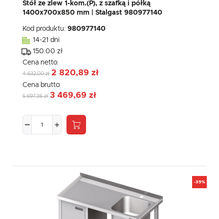
Stół ze zlew 1-kom.(P), z szafką i półką
1400x700x850 mm | Stalgast 980977140
Kod produktu:
980977140
14-21 dni
150.00 zł
Cena netto:
2 820,89 zł
4 632,00 zł
Cena brutto:
3 469,69 zł
5 697,36 zł
-39%