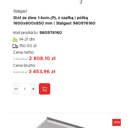
Stalgast
Stół ze zlew 1-kom.(P), z szafką i półką
1600x600x850 mm | Stalgast 980976160
Kod produktu:
980976160
14-21 dni
150.00 zł
Cena netto:
2 808,10 zł
4 611,00 zł
Cena brutto:
3 453,96 zł
5 671,53 zł
-39%