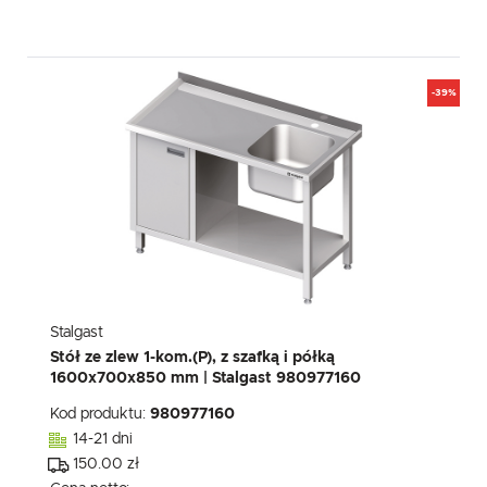
-39%
Stalgast
Stół ze zlew 1-kom.(P), z szafką i półką
1600x700x850 mm | Stalgast 980977160
Kod produktu:
980977160
14-21 dni
150.00 zł