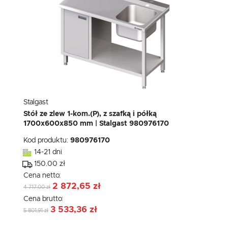
Stalgast
Stół ze zlew 1-kom.(P), z szafką i półką
1700x600x850 mm | Stalgast 980976170
Kod produktu:
980976170
14-21 dni
150.00 zł
Cena netto:
2 872,65 zł
4 717,00 zł
Cena brutto:
3 533,36 zł
5 801,91 zł