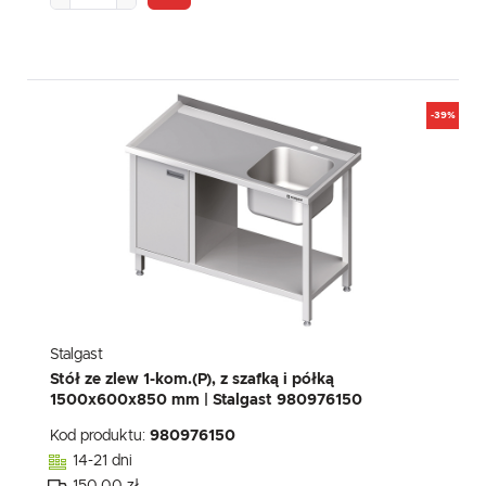
-39%
Stalgast
Stół ze zlew 1-kom.(P), z szafką i półką
1500x600x850 mm | Stalgast 980976150
Kod produktu:
980976150
14-21 dni