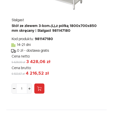
Stalgast
Stół ze zlewem 3-kom.(L),z półką 1800x700x850
mm skręcany | Stalgast 981147180
Kod produktu:
981147180
14-21 dni
0 zł - dostawa gratis
Cena netto:
3 428,06 zł
5 629,00 zł
Cena brutto:
4 216,52 zł
6 923,67 zł