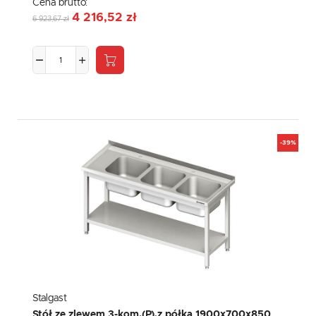
Cena brutto:
4 216,52 zł
6 923,67 zł
-39%
Stalgast
Stół ze zlewem 3-kom.(P),z półką 1900x700x850