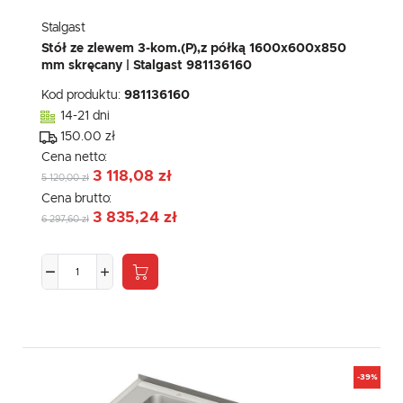
Stalgast
Stół ze zlewem 3-kom.(P),z półką 1600x600x850
mm skręcany | Stalgast 981136160
Kod produktu:
981136160
14-21 dni
150.00 zł
Cena netto:
3 118,08 zł
5 120,00 zł
Cena brutto:
3 835,24 zł
6 297,60 zł
-39%