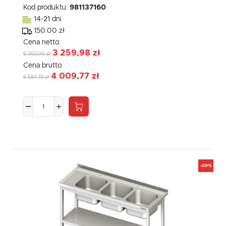
Kod produktu:
981137160
14-21 dni
150.00 zł
Cena netto:
3 259,98 zł
5 353,00 zł
Cena brutto:
4 009,77 zł
6 584,19 zł
-39%