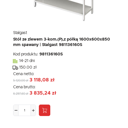
Stalgast
Stół ze zlewem 3-kom.(P),z półką 1600x600x850
mm spawany | Stalgast 981136160S
Kod produktu:
981136160S
14-21 dni
150.00 zł
Cena netto:
3 118,08 zł
5 120,00 zł
Cena brutto:
3 835,24 zł
6 297,60 zł