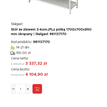
Stalgast
Stół ze zlewem 3-kom.(P),z półką 1700x700x850
mm skręcany | Stalgast 981137170
Kod produktu:
981137170
14-21 dni
150.00 zł
Cena netto:
3 337,32 zł
5 480,00 zł
Cena brutto:
4 104,90 zł
6 740,40 zł