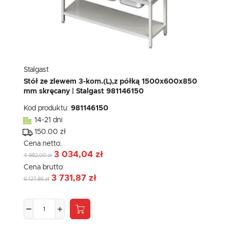
Stalgast
Stół ze zlewem 3-kom.(L),z półką 1500x600x850
mm skręcany | Stalgast 981146150
Kod produktu:
981146150
14-21 dni
150.00 zł
Cena netto:
3 034,04 zł
4 982,00 zł
Cena brutto:
3 731,87 zł
6 127,86 zł