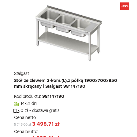
-39%
Stalgast
Stół ze zlewem 3-kom.(L),z półką 1900x700x850
mm skręcany | Stalgast 981147190
Kod produktu:
981147190
14-21 dni
0 zł - dostawa gratis
Cena netto:
3 498,71 zł
5 745,00 zł
Cena brutto: