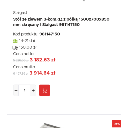
Stalgast
Stół ze zlewem 3-kom.(L),z półką 1500x700x850
mm skręcany | Stalgast 981147150
Kod produktu:
981147150
14-21 dni
150.00 zł
Cena netto:
3 182,63 zł
5 226,00 zł
Cena brutto:
3 914,64 zł
6 427,98 zł
-39%