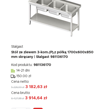
Stalgast
Stół ze zlewem 3-kom.(P),z półką 1700x600x850
mm skręcany | Stalgast 981136170
Kod produktu:
981136170
14-21 dni
150.00 zł
Cena netto:
3 182,63 zł
5 226,00 zł
Cena brutto:
3 914,64 zł
6 427,98 zł