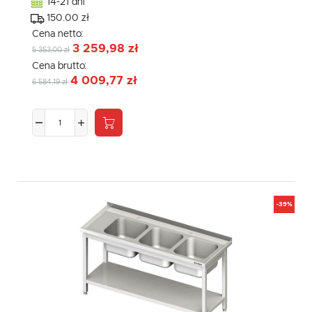
14-21 dni
150.00 zł
Cena netto:
3 259,98 zł
5 353,00 zł
Cena brutto:
4 009,77 zł
6 584,19 zł
-39%