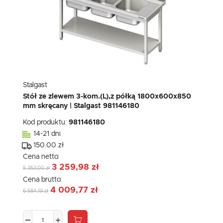
Stalgast
Stół ze zlewem 3-kom.(L),z półką 1800x600x850
mm skręcany | Stalgast 981146180
Kod produktu:
981146180
14-21 dni
150.00 zł
Cena netto:
3 259,98 zł
5 353,00 zł
Cena brutto:
4 009,77 zł
6 584,19 zł