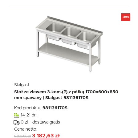
-39%
Stalgast
Stół ze zlewem 3-kom.(P),z półką 1700x600x850
mm spawany | Stalgast 981136170S
Kod produktu:
981136170S
14-21 dni
0 zł - dostawa gratis
Cena netto:
3 182,63 zł
5 226,00 zł