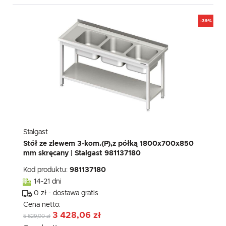
-39%
Stalgast
Stół ze zlewem 3-kom.(P),z półką 1800x700x850
mm skręcany | Stalgast 981137180
Kod produktu:
981137180
14-21 dni
0 zł - dostawa gratis
Cena netto:
3 428,06 zł
5 629,00 zł