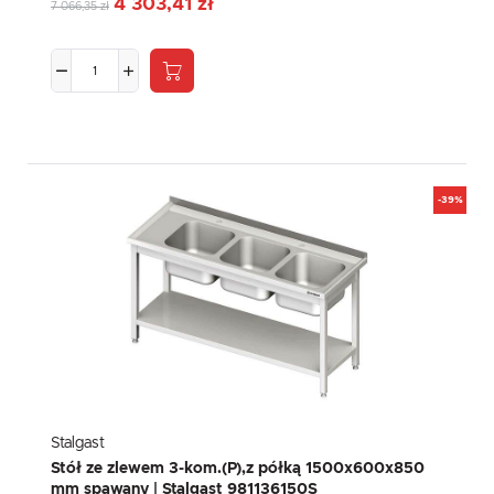
4 303,41 zł
7 066,35 zł
-39%
Stalgast
Stół ze zlewem 3-kom.(P),z półką 1500x600x850
mm spawany | Stalgast 981136150S