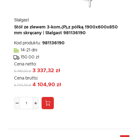
Stalgast
Stół ze zlewem 3-kom.(P),z półką 1900x600x850
mm skręcany | Stalgast 981136190
Kod produktu:
981136190
14-21 dni
150.00 zł
Cena netto:
3 337,32 zł
5 480,00 zł
Cena brutto:
4 104,90 zł
6 740,40 zł