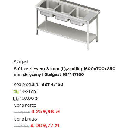
Stalgast
Stół ze zlewem 3-kom.(L),z półką 1600x700x850
mm skręcany | Stalgast 981147160
Kod produktu:
981147160
14-21 dni
150.00 zł
Cena netto:
3 259,98 zł
5 353,00 zł
Cena brutto:
4 009,77 zł
6 584,19 zł