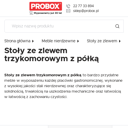
22 77 33 894
USTAWIENIA REGIONALNE
sklep@probox.pl
Lokalizacja
Polska
Strona główna
Meble nierdzewne
Stoły ze zlewem
Język
Stoły ze zlewem
polski
trzykomorowym z półką
Waluta
USTAWIENIA
Polski złoty (PLN)
Stoły ze zlewem trzykomorowym z półką
to bardzo przydatne
Szanujemy Twoją prywatność. Możesz zmienić ustawienia cookies 
meble w wyposażeniu każdej placówki gastronomicznej, wykonane
wszystkie. W dowolnym momencie możesz dokonać zmiany swoich
z wysokiej jakości stali nierdzewnej oraz charakteryzujące się
ZAPISZ
solidnością, trwałością na uszkodzenia mechaniczne oraz łatwością
w łatwością z zachowaniu czystości.
Niezbędne
Niezbędne pliki cookies służą do prawidłowego funkcjonowania strony internetow
komfortowe korzystanie z oferowanych przez nas usług.
Pliki cookies odpowiadają na podejmowane przez Ciebie działania w celu m.in. 
Więcej
ustawień preferencji prywatności, logowania czy wypełniania formularzy. Dzięki 
której korzystasz, może działać bez zakłóceń.