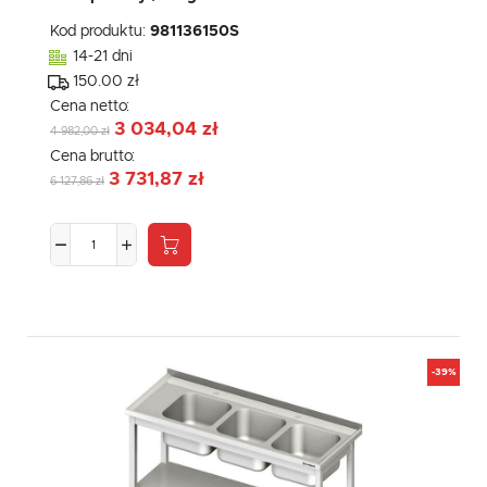
Kod produktu:
981136150S
14-21 dni
150.00 zł
Cena netto:
3 034,04 zł
4 982,00 zł
Cena brutto:
3 731,87 zł
6 127,86 zł
-39%