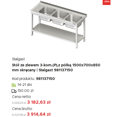
-39%
Stalgast
Stół ze zlewem 3-kom.(P),z półką 1500x700x850
mm skręcany | Stalgast 981137150
Kod produktu:
981137150
14-21 dni
150.00 zł
Cena netto:
3 182,63 zł
5 226,00 zł
Cena brutto:
3 914,64 zł
6 427,98 zł