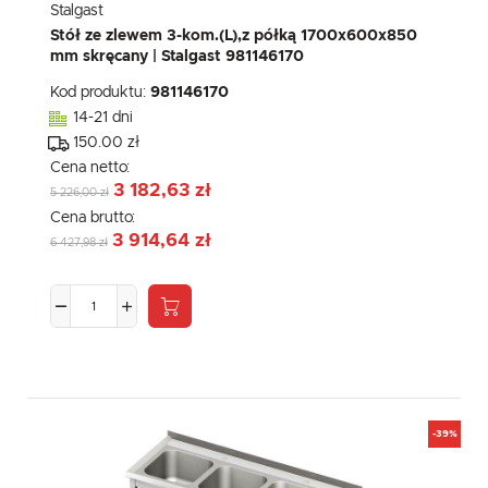
Stalgast
Stół ze zlewem 3-kom.(L),z półką 1700x600x850
mm skręcany | Stalgast 981146170
Kod produktu:
981146170
14-21 dni
150.00 zł
Cena netto:
3 182,63 zł
5 226,00 zł
Cena brutto:
3 914,64 zł
6 427,98 zł
-39%