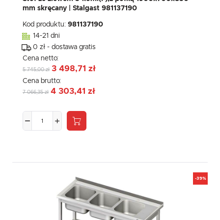
mm skręcany | Stalgast 981137190
Kod produktu:
981137190
14-21 dni
0 zł - dostawa gratis
Cena netto:
3 498,71 zł
5 745,00 zł
Cena brutto:
4 303,41 zł
7 066,35 zł
-39%