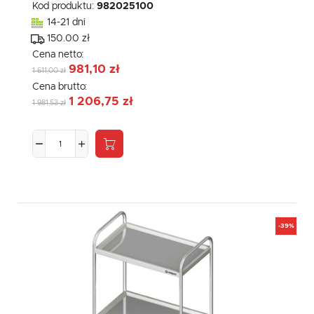
Kod produktu:
982025100
14-21 dni
150.00 zł
Cena netto:
981,10 zł
1 611,00 zł
Cena brutto:
1 206,75 zł
1 981,53 zł
-39%