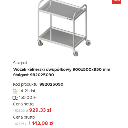
-39%
Stalgast
Wózek kelnerski dwupółkowy 900x500x950 mm |
Stalgast 982025090
Kod produktu:
982025090
14-21 dni
150.00 zł
Cena netto:
929,33 zł
1 526,00 zł
Cena brutto:
1 143,08 zł
1 876,98 zł