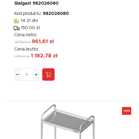
Stalgast 982026080
Kod produktu:
982026080
14-21 dni
150.00 zł
Cena netto:
961,61 zł
1 579,00 zł
Cena brutto:
1 182,78 zł
1 942,17 zł
-39%