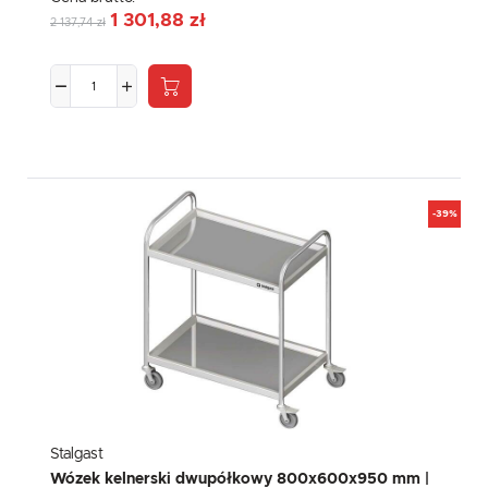
1 301,88 zł
2 137,74 zł
-39%
Stalgast
Wózek kelnerski dwupółkowy 800x600x950 mm |