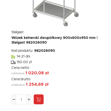
Stalgast
Wózek kelnerski dwupółkowy 900x600x950 mm |
Stalgast 982026090
Kod produktu:
982026090
14-21 dni
150.00 zł
Cena netto:
1 020,08 zł
1 675,00 zł
Cena brutto:
1 254,69 zł
2 060,25 zł