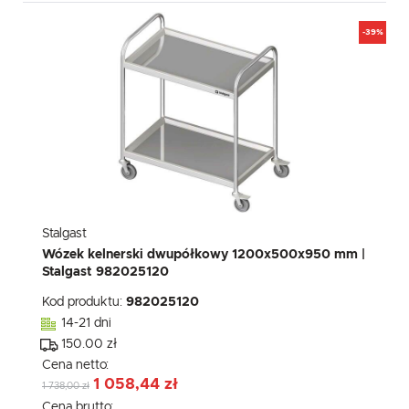
-39%
Stalgast
Wózek kelnerski dwupółkowy 1200x500x950 mm |
Stalgast 982025120
Kod produktu:
982025120
14-21 dni
150.00 zł
Cena netto:
1 058,44 zł
1 738,00 zł
Cena brutto: