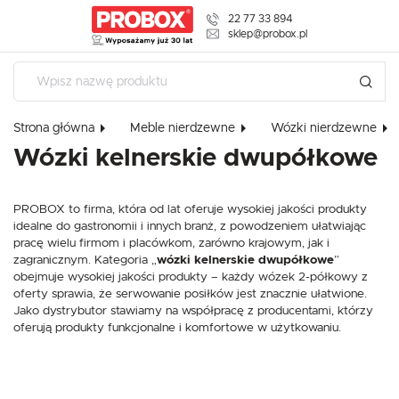
22 77 33 894
USTAWIENIA REGIONALNE
sklep@probox.pl
Lokalizacja
Polska
Strona główna
Meble nierdzewne
Wózki nierdzewne
USTAWIENIA
Język
Wózki kelnerskie dwupółkowe
polski
Szanujemy Twoją prywatność. Możesz zmienić ustawienia cookies l
Waluta
W dowolnym momencie możesz dokonać zmiany swoich ustawień
PROBOX to firma, która od lat oferuje wysokiej jakości produkty
Polski złoty (PLN)
idealne do gastronomii i innych branż, z powodzeniem ułatwiając
pracę wielu firmom i placówkom, zarówno krajowym, jak i
Niezbędne
zagranicznym. Kategoria „
wózki kelnerskie dwupółkowe
”
ZAPISZ
obejmuje wysokiej jakości produkty – każdy wózek 2-półkowy z
Niezbędne pliki cookies służą do prawidłowego funkcjonowania strony interneto
korzystanie z oferowanych przez nas usług.
oferty sprawia, że serwowanie posiłków jest znacznie ułatwione.
Pliki cookies odpowiadają na podejmowane przez Ciebie działania w celu m.in. 
Jako dystrybutor stawiamy na współpracę z producentami, którzy
Więcej
preferencji prywatności, logowania czy wypełniania formularzy. Dzięki plikom coo
oferują produkty funkcjonalne i komfortowe w użytkowaniu.
działać bez zakłóceń.
Funkcjonalne i personalizacyjne
Tego typu pliki cookies umożliwiają stronie internetowej zapamiętanie wprowad