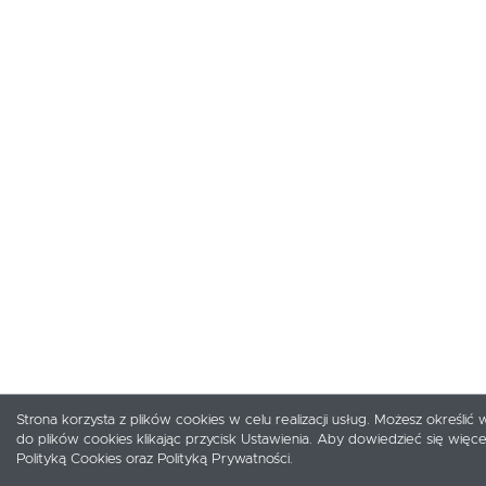
Strona korzysta z plików cookies w celu realizacji usług. Możesz określi
do plików cookies klikając przycisk Ustawienia. Aby dowiedzieć się więc
Polityką Cookies oraz Polityką Prywatności.