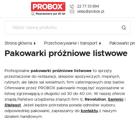
22 77 33 894
USTAWIENIA REGIONALNE
sklep@probox.pl
USTAWIENIA
Lokalizacja
Polska
Szanujemy Twoją prywatność. Możesz zmienić ustawienia cookies l
W dowolnym momencie możesz dokonać zmiany swoich ustawień
Strona główna
Przechowywanie i transport
Pakowarki p
Język
Pakowarki próżniowe listwowe
polski
Niezbędne
Waluta
Niezbędne pliki cookies służą do prawidłowego funkcjonowania strony interneto
Profesjonalne
pakowarki próżniowe listwowe
to sprzęty
Polski złoty (PLN)
korzystanie z oferowanych przez nas usług.
przeznaczone do restauracji, sklepów spożywczych, mięsnych,
Pliki cookies odpowiadają na podejmowane przez Ciebie działania w celu m.in. 
Więcej
rybnych, ale także sal weselnych, firm cateringowych oraz barów.
preferencji prywatności, logowania czy wypełniania formularzy. Dzięki plikom coo
Oferowane przez PROBOX pakowarki mogą być wyposażone w
działać bez zakłóceń.
ZAPISZ
listwę zgrzewającą o długości od 30 do 40 cm. W naszej ofercie
znajdą Państwo urządzenia znanych firm tj.
Revolution
,
Sammic
i
Funkcjonalne i personalizacyjne
Stalgast
. Jeżeli będzie potrzebna porada odnośnie wyboru
Tego typu pliki cookies umożliwiają stronie internetowej zapamiętanie wprowad
odpowiedniej pakowarki, zapraszamy do
kontaktu
z naszym
personalizację określonych funkcjonalności czy prezentowanych treści.
działem handlowym.
Dzięki tym plikom cookies możemy zapewnić Ci większy komfort korzystania z f
Więcej
dopasowanie jej do Twoich indywidualnych preferencji. Wyrażenie zgody na funkc
gwarantuje dostępność większej ilości funkcji na stronie.