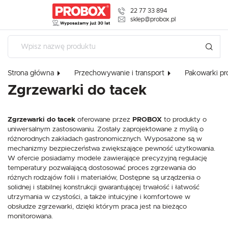
22 77 33 894
USTAWIENIA REGIONALNE
sklep@probox.pl
USTAWIENIA
Lokalizacja
Polska
Szanujemy Twoją prywatność. Możesz zmienić ustawienia cookies 
Strona główna
Przechowywanie i transport
Pakowarki p
dowolnym momencie możesz dokonać zmiany swoich ustawień.
Język
Zgrzewarki do tacek
polski
Niezbędne
Waluta
Zgrzewarki do tacek
oferowane przez
PROBOX
to produkty o
Niezbędne pliki cookies służą do prawidłowego funkcjonowania strony interneto
Polski złoty (PLN)
korzystanie z oferowanych przez nas usług.
uniwersalnym zastosowaniu. Zostały zaprojektowane z myślą o
różnorodnych zakładach gastronomicznych. Wyposażone są w
Pliki cookies odpowiadają na podejmowane przez Ciebie działania w celu m.in. 
Więcej
prywatności, logowania czy wypełniania formularzy. Dzięki plikom cookies strona
mechanizmy bezpieczeństwa zwiększające pewność użytkowania.
ZAPISZ
zakłóceń.
W ofercie posiadamy modele zawierające precyzyjną regulację
temperatury pozwalającą dostosować proces zgrzewania do
Funkcjonalne i personalizacyjne
różnych rodzajów folii i materiałów, Dostępne są urządzenia o
solidnej i stabilnej konstrukcji gwarantującej trwałość i łatwość
Tego typu pliki cookies umożliwiają stronie internetowej zapamiętanie wprowad
utrzymania w czystości, a także intuicyjne i komfortowe w
personalizację określonych funkcjonalności czy prezentowanych treści.
obsłudze zgrzewarki, dzięki którym praca jest na bieżąco
Dzięki tym plikom cookies możemy zapewnić Ci większy komfort korzystania z f
Więcej
dopasowanie jej do Twoich indywidualnych preferencji. Wyrażenie zgody na funkc
monitorowana.
gwarantuje dostępność większej ilości funkcji na stronie.