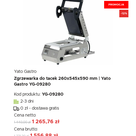
PROMOCJA
-12%
Yato Gastro
Zgrzewarka do tacek 260x545x590 mm | Yato
Gastro YG-09280
Kod produktu:
YG-09280
2-3 dni
0 zł - dostawa gratis
Cena netto:
1 265,76 zł
1 440,00 zł
Cena brutto:
1 556,88 zł