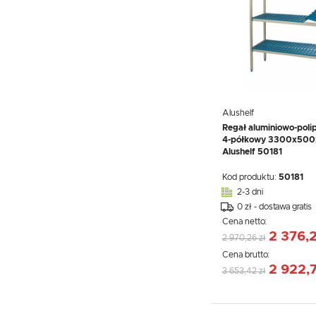
Alushelf
Regał aluminiowo-poli
4-półkowy 3300x500
Alushelf 50181
Kod produktu:
50181
2-3 dni
0 zł - dostawa gratis
Cena netto:
2 376,2
2 970,26 zł
Cena brutto:
2 922,7
3 653,42 zł