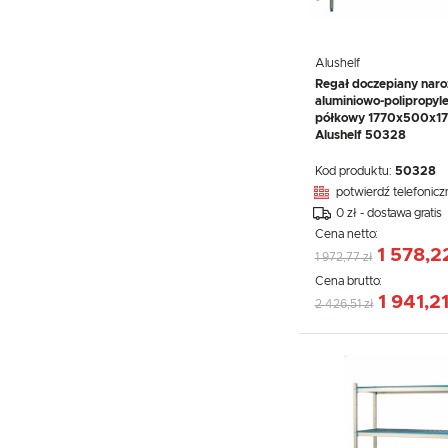
Alushelf
Regał doczepiany naro
aluminiowo-polipropyl
półkowy 1770x500x17
Alushelf 50328
Kod produktu:
50328
potwierdź telefonicz
0 zł - dostawa gratis
Cena netto:
1 578,2
1 972,77 zł
Cena brutto:
1 941,21
2 426,51 zł