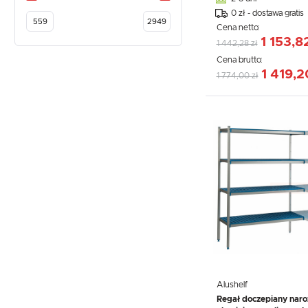
0 zł - dostawa gratis
Cena netto:
1 153,8
1 442,28 zł
Cena brutto:
1 419,2
1 774,00 zł
Alushelf
Regał doczepiany naro