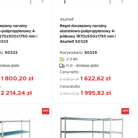
Alushelf
epiany narożny
Regał doczepiany narożny
-polipropylenowy 4-
aluminiowo-polipropylenowy 4-
2270x500x1750 mm |
półkowy 1870x500x1750 mm |
50333
Alushelf 50329
tu:
50333
Kod produktu:
50329
2-3 dni
ostawa gratis
0 zł - dostawa gratis
:
Cena netto:
1 800,20 zł
1 622,62 zł
2 028,27 zł
:
Cena brutto:
2 214,24 zł
1 995,82 zł
2 494,77 zł
-20%
-20%