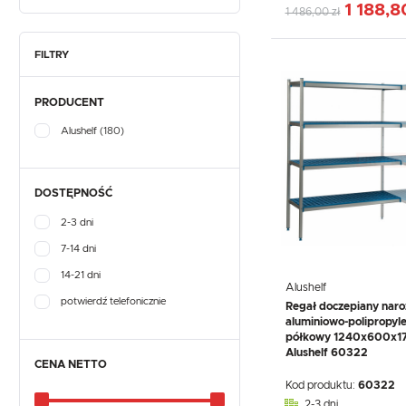
1 188,8
1 486,00 zł
FILTRY
PRODUCENT
Alushelf
(180)
DOSTĘPNOŚĆ
2-3 dni
7-14 dni
14-21 dni
Alushelf
potwierdź telefonicznie
Regał doczepiany naro
aluminiowo-polipropyl
półkowy 1240x600x1
Alushelf 60322
CENA NETTO
Kod produktu:
60322
2-3 dni