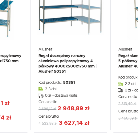
Alushelf
Alushelf
propylenowy
Regał doczepiany narożny
Regał alum
x1750 mm |
aluminiowo-polipropylenowy 4-
5-półkow
półkowy 4000x500x1750 mm |
Alushelf 
Alushelf 50351
Kod produk
Kod produktu:
50351
2-3 dni
2-3 dni
0 zł - d
0 zł - dostawa gratis
Cena netto
Cena netto:
1 zł
2 813,49 zł
2 948,89 zł
3 686,12 zł
Cena brutto
Cena brutto:
4 zł
3 460,59 zł
3 627,14 zł
4 533,93 zł