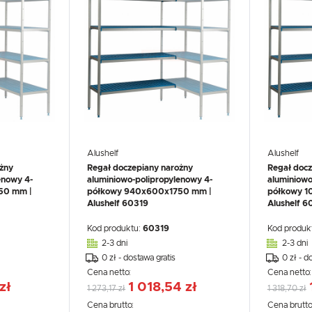
UX
WHIRLPOOL
YATO GASTRO
PROFESSIONAL
Alushelf
Alushelf
żny
Regał doczepiany narożny
Regał docz
enowy 4-
aluminiowo-polipropylenowy 4-
aluminiowo
50 mm |
półkowy 940x600x1750 mm |
półkowy 1
Alushelf 60319
Alushelf 
Kod produktu:
60319
Kod produk
2-3 dni
2-3 dni
0 zł - dostawa gratis
0 zł - d
Cena netto:
Cena netto
zł
1 018,54 zł
1 273,17 zł
1 318,70 zł
Cena brutto:
Cena brutto