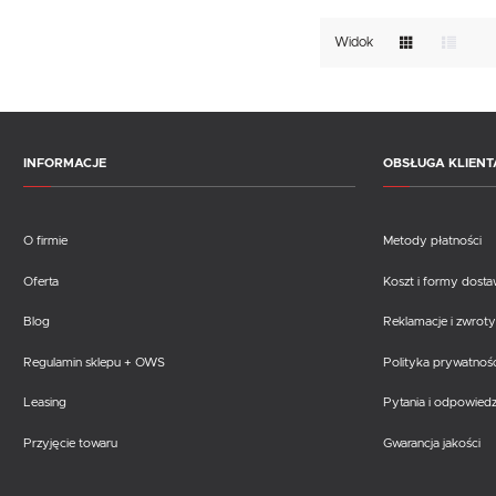
Widok
INFORMACJE
OBSŁUGA KLIENT
O firmie
Metody płatności
Oferta
Koszt i formy dost
Blog
Reklamacje i zwroty
Regulamin sklepu + OWS
Polityka prywatnośc
Leasing
Pytania i odpowiedz
Przyjęcie towaru
Gwarancja jakości