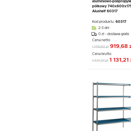
aluminiowo-polipropyl
półkowy 740x600x17
Alushelf 60317
Kod produktu:
60317
2-3 dni
0 zł - dostawa gratis
Cena netto:
919,68 
1 149,60 zł
Cena brutto:
1 131,21 
1 414,01 zł