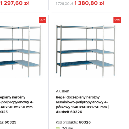
1 297,60 zł
1 380,80 zł
1 726,00 zł
-20%
-20%
Alushelf
epiany narożny
Regał doczepiany narożny
-polipropylenowy 4-
aluminiowo-polipropylenowy 4-
540x600x1750 mm |
półkowy 1640x600x1750 mm |
60325
Alushelf 60326
tu:
60325
Kod produktu:
60326
2-3 dni