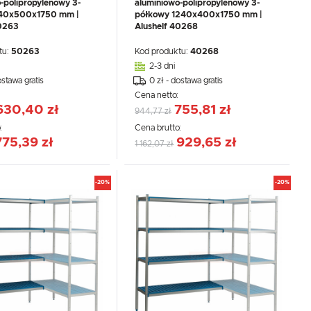
-polipropylenowy 3-
aluminiowo-polipropylenowy 3-
40x500x1750 mm |
półkowy 1240x400x1750 mm |
50263
Alushelf 40268
tu:
50263
Kod produktu:
40268
2-3 dni
ostawa gratis
0 zł - dostawa gratis
,
:
Cena netto:
630,40 zł
755,81 zł
944,77 zł
:
Cena brutto:
775,39 zł
929,65 zł
1 162,07 zł
-20%
-20%
.
e