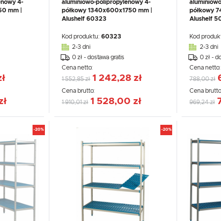
enowy 4-
aluminiowo-polipropylenowy 4-
aluminiowo
50 mm |
półkowy 1340x600x1750 mm |
półkowy 7
Alushelf 60323
Alushelf 
Niezbędne
Lokalizacja
Kod produktu:
60323
Kod produk
Niezbędne pliki cookies służą do prawidłowego funkcjonowania strony internetowej i umożliwiają Ci
Polska
komfortowe korzystanie z oferowanych przez nas usług.
2-3 dni
2-3 dni
Pliki cookies odpowiadają na podejmowane przez Ciebie działania w celu m.in. dostosowania Twoich
Więcej
0 zł - dostawa gratis
0 zł - d
Język
ustawień preferencji prywatności, logowania czy wypełniania formularzy. Dzięki plikom cookies strona
z której korzystasz, może działać bez zakłóceń.
Cena netto:
Cena netto
polski
zł
1 242,28 zł
1 552,85 zł
788,00 zł
Funkcjonalne i personalizacyjne
Waluta
Cena brutto:
Cena brutto
Tego typu pliki cookies umożliwiają stronie internetowej zapamiętanie wprowadzonych przez Ciebie
zł
1 528,00 zł
Polski złoty (PLN)
1 910,01 zł
969,24 zł
ustawień oraz personalizację określonych funkcjonalności czy prezentowanych treści.
Dzięki tym plikom cookies możemy zapewnić Ci większy komfort korzystania z funkcjonalności naszej
Więcej
strony poprzez dopasowanie jej do Twoich indywidualnych preferencji. Wyrażenie zgody na
funkcjonalne i personalizacyjne pliki cookies gwarantuje dostępność większej ilości funkcji na stronie.
ZAPISZ
-20%
-20%
Analityczne
ZAPISZ WYBRANE
Analityczne pliki cookies pomagają nam rozwijać się i dostosowywać do Twoich potrzeb.
Cookies analityczne pozwalają na uzyskanie informacji w zakresie wykorzystywania witryny
Więcej
internetowej, miejsca oraz częstotliwości, z jaką odwiedzane są nasze serwisy www. Dane pozwalają
ZEZWÓL NA WSZYSTKIE
nam na ocenę naszych serwisów internetowych pod względem ich popularności wśród użytkowników
Zgromadzone informacje są przetwarzane w formie zanonimizowanej. Wyrażenie zgody na analityczn
pliki cookies gwarantuje dostępność wszystkich funkcjonalności.
Reklamowe
Dzięki reklamowym plikom cookies prezentujemy Ci najciekawsze informacje i aktualności na stronach
naszych partnerów.