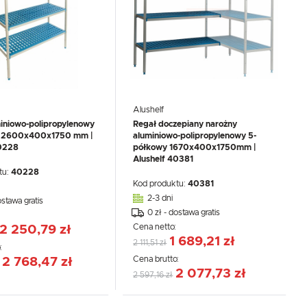
Alushelf
iniowo-polipropylenowy
Regał doczepiany narożny
y 2600x400x1750 mm |
aluminiowo-polipropylenowy 5-
40228
półkowy 1670x400x1750mm |
Alushelf 40381
tu:
40228
Kod produktu:
40381
2-3 dni
ostawa gratis
0 zł - dostawa gratis
:
Cena netto:
2 250,79 zł
1 689,21 zł
2 111,51 zł
:
Cena brutto:
2 768,47 zł
2 077,73 zł
2 597,16 zł