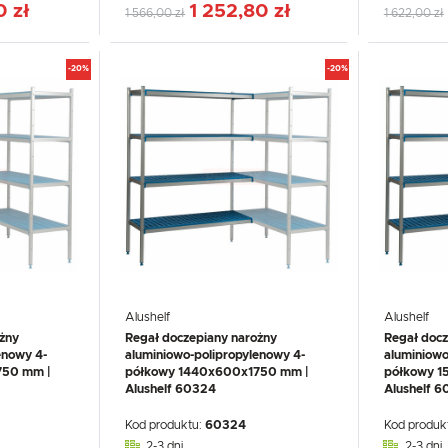
0 zł
1 252,80 zł
1 566,00 zł
1 622,00 zł
-20%
-20%
Alushelf
Alushelf
żny
Regał doczepiany narożny
Regał docz
enowy 4-
aluminiowo-polipropylenowy 4-
aluminiowo
750 mm |
półkowy 1440x600x1750 mm |
półkowy 1
Alushelf 60324
Alushelf 
Kod produktu:
60324
Kod produk
2-3 dni
2-3 dni