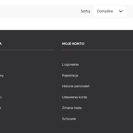
Sortuj
Domyślne
A
MOJE KONTO
Logowanie
awy
Rejestracja
Historia zamówień
i
Ustawienia konta
i
Zmiana hasła
Schowek