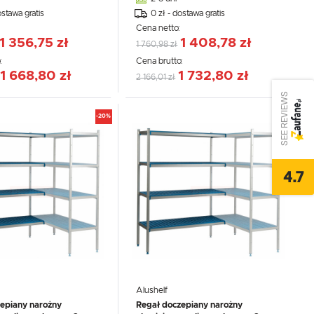
ostawa gratis
0 zł - dostawa gratis
:
Cena netto:
1 356,75 zł
1 408,78 zł
1 760,98 zł
:
Cena brutto:
1 668,80 zł
1 732,80 zł
2 166,01 zł
SEE REVIEWS
-20%
-20%
4.7
Alushelf
epiany narożny
Regał doczepiany narożny