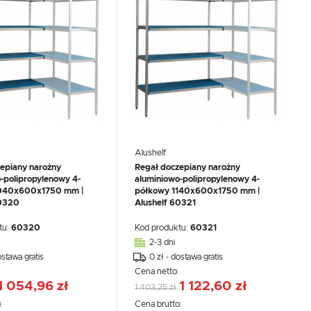
Alushelf
epiany narożny
Regał doczepiany narożny
-polipropylenowy 4-
aluminiowo-polipropylenowy 4-
040x600x1750 mm |
półkowy 1140x600x1750 mm |
60320
Alushelf 60321
tu:
60320
Kod produktu:
60321
2-3 dni
ostawa gratis
0 zł - dostawa gratis
:
Cena netto:
1 054,96 zł
1 122,60 zł
1 403,25 zł
:
Cena brutto: