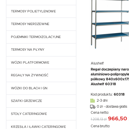
TEFCOLD
UNOX
VIAL
GASTRONOMICZNE
NACZYNIA I PRZYBORY
WORKI DO KOMOROWYCH
KUCHENNE
EKSPRESY DO KAWY
TERMOSY POLIETYLENOWE
PRZECHOWYWANIE I
WORKI DO LISTWOWYCH
NACZYNIA I PRZYBORY
TRANSPORT
KUCHENNE
TERMOSY NIERDZEWNE
WYPOSAŻENIE
PRZECHOWYWANIE I
SKLEPÓW
TRANSPORT
POJEMNIKI TERMOIZOLACYJNE
WYPOSAŻENIE
SKLEPÓW
TERMOSY NA PŁYNY
WÓZKI PLATFORMOWE
Alushelf
Regał doczepiany naro
aluminiowo-polipropyl
REGAŁY NA ŻYWNOŚĆ
półkowy 840x600x17
Alushelf 60318
WÓZKI DO BLACH I GN
Kod produktu:
60318
2-3 dni
SZAFKI GRZEWCZE
0 zł - dostawa gratis
Cena netto:
STOŁY CATERINGOWE
966,50 
1 208,13 zł
Cena brutto:
KRZESŁA I ŁAWKI CATERINGOWE