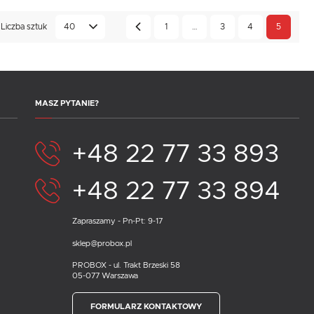
Liczba sztuk
40
1
…
3
4
5
MASZ PYTANIE?
+48 22 77 33 893
+48 22 77 33 894
Zapraszamy - Pn-Pt: 9-17
sklep@probox.pl
PROBOX - ul. Trakt Brzeski 58
05-077 Warszawa
FORMULARZ KONTAKTOWY