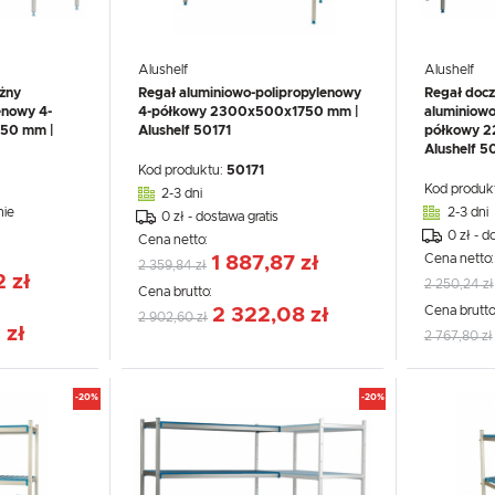
Promocyjne pliki cookies służą do prezentowania Ci naszych komunikatów na podstawie analizy
Więcej
Twoich upodobań oraz Twoich zwyczajów dotyczących przeglądanej witryny internetowej. Treści
promocyjne mogą pojawić się na stronach podmiotów trzecich lub firm będących naszymi partnerami
oraz innych dostawców usług. Firmy te działają w charakterze pośredników prezentujących nasze
treści w postaci wiadomości, ofert, komunikatów mediów społecznościowych.
Alushelf
Alushelf
żny
Regał aluminiowo-polipropylenowy
Regał docz
enowy 4-
4-półkowy 2300x500x1750 mm |
aluminiowo
50 mm |
Alushelf 50171
półkowy 
Alushelf 
Kod produktu:
50171
Kod produk
2-3 dni
nie
2-3 dni
0 zł - dostawa gratis
0 zł - d
Cena netto:
Cena netto
1 887,87 zł
2 359,84 zł
2 zł
2 250,24 zł
Cena brutto:
Cena brutto
2 322,08 zł
2 902,60 zł
 zł
2 767,80 zł
-20%
-20%