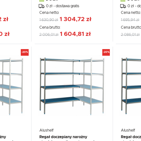
0 zł - dostawa gratis
0 zł - d
Cena netto:
Cena netto
2 zł
1 304,72 zł
1 630,90 zł
1 695,94 zł
Cena brutto:
Cena brutto
0 zł
1 604,81 zł
2 006,01 zł
2 086,01 zł
-20%
-20%
USTAWIENIA
Alushelf
Alushelf
Szanujemy Twoją prywatność. Możesz zmienić ustawienia cookies lub zaakceptować je
żny
Regał doczepiany narożny
Regał docz
wszystkie. W dowolnym momencie możesz dokonać zmiany swoich ustawień.
USTAWIENIA REGIONALNE