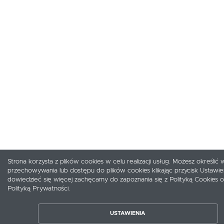
Strona korzysta z plików cookies w celu realizacji usług. Możesz określić 
przechowywania lub dostępu do plików cookies klikając przycisk Ustawie
dowiedzieć się więcej zachęcamy do zapoznania się z Polityką Cookies o
ZAPISZ WYBRANE
Polityką Prywatności.
ZEZWÓL NA WSZYSTKIE
USTAWIENIA