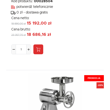
Kod produktu:
00028504
potwierdź telefonicznie
0 zł - dostawa gratis
Cena netto:
15 192,00 zł
18 990,00 zł
Cena brutto:
18 686,16 zł
23 357,70 zł
PROMOCJA
-20%