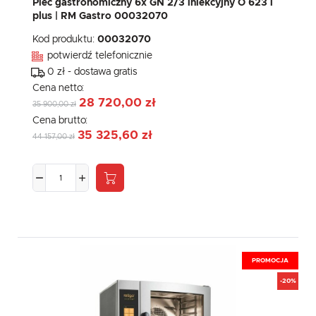
Piec gastronomiczny 6x GN 2/3 iniekcyjny O 623 i
plus | RM Gastro 00032070
Kod produktu:
00032070
potwierdź telefonicznie
0 zł - dostawa gratis
Cena netto:
28 720,00 zł
35 900,00 zł
Cena brutto:
35 325,60 zł
44 157,00 zł
PROMOCJA
-20%