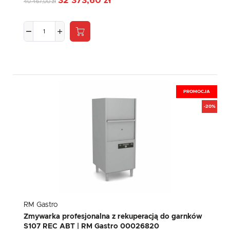
32 373,60 zł
40 467,00 zł
PROMOCJA
-20%
RM Gastro
Zmywarka profesjonalna z rekuperacją do garnków
S107 REC ABT | RM Gastro 00026820