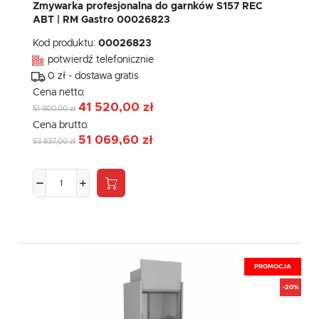
Zmywarka profesjonalna do garnków S157 REC
ABT | RM Gastro 00026823
Kod produktu:
00026823
potwierdź telefonicznie
0 zł - dostawa gratis
Cena netto:
41 520,00 zł
51 900,00 zł
Cena brutto:
51 069,60 zł
63 837,00 zł
PROMOCJA
-20%