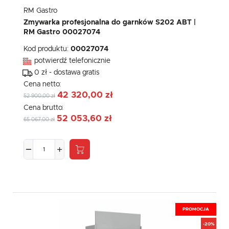
RM Gastro
Zmywarka profesjonalna do garnków S202 ABT |
RM Gastro 00027074
Kod produktu:
00027074
potwierdź telefonicznie
0 zł - dostawa gratis
Cena netto:
42 320,00 zł
52 900,00 zł
Cena brutto:
52 053,60 zł
65 067,00 zł
PROMOCJA
-20%