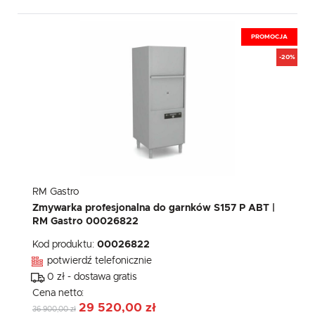
PROMOCJA
-20%
RM Gastro
Zmywarka profesjonalna do garnków S157 P ABT |
RM Gastro 00026822
Kod produktu:
00026822
potwierdź telefonicznie
0 zł - dostawa gratis
Cena netto:
29 520,00 zł
36 900,00 zł