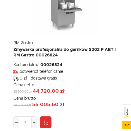
RM Gastro
Zmywarka profesjonalna do garnków S202 P ABT |
RM Gastro 00026824
Kod produktu:
00026824
potwierdź telefonicznie
0 zł - dostawa gratis
Cena netto:
44 720,00 zł
55 900,00 zł
Cena brutto:
55 005,60 zł
68 757,00 zł
SEE REVIEWS
4.7