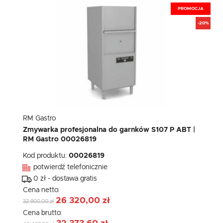
PROMOCJA
-20%
RM Gastro
Zmywarka profesjonalna do garnków S107 P ABT |
RM Gastro 00026819
Kod produktu:
00026819
potwierdź telefonicznie
0 zł - dostawa gratis
Cena netto:
26 320,00 zł
32 900,00 zł
Cena brutto: