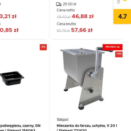
ł
25.00 zł
:
Cena netto:
4.7
3,21 zł
46,88 zł
49,40 zł
:
Cena brutto:
0,85 zł
57,66 zł
60,76 zł
-5%
PROMOCJA
-14%
Stalgast
 poliwęglanu, czarny, GN
Mieszarka do farszu, uchylna, V 20 l
,
mm | Stalgast 156063
| Stalgast 721420