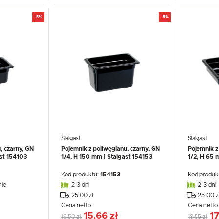
-5%
-5%
Stalgast
Stalgast
, czarny, GN
Pojemnik z poliwęglanu, czarny, GN
Pojemnik z
ast 154103
1/4, H 150 mm | Stalgast 154153
1/2, H 65 
Kod produktu:
154153
Kod produk
nie
2-3 dni
2-3 dni
25.00 zł
25.00 z
Cena netto:
Cena netto
15,66 zł
17
16,50 zł
18,55 zł