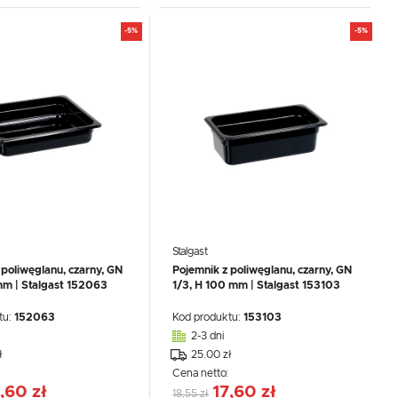
-5%
-5%
Stalgast
 poliwęglanu, czarny, GN
Pojemnik z poliwęglanu, czarny, GN
mm | Stalgast 152063
1/3, H 100 mm | Stalgast 153103
tu:
152063
Kod produktu:
153103
2-3 dni
ł
25.00 zł
:
Cena netto:
,60 zł
17,60 zł
18,55 zł