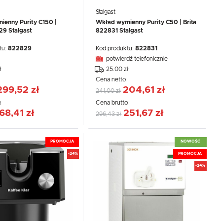
Stalgast
enny Purity C150 |
Wkład wymienny Purity C50 | Brita
29 Stalgast
822831 Stalgast
tu:
822829
Kod produktu:
822831
potwierdź telefonicznie
ł
25.00 zł
:
Cena netto:
299,52 zł
204,61 zł
241,00 zł
:
Cena brutto:
68,41 zł
251,67 zł
296,43 zł
PROMOCJA
NOWOŚĆ
-24%
PROMOCJA
-24%