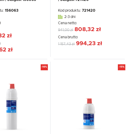
tu:
156063
Kod produktu:
721420
2-3 dni
ł
Cena netto:
808,32 zł
:
941,00 zł
82 zł
Cena brutto:
WIĘCEJ
994,23 zł
:
1 157,43 zł
62 zł
-16%
-15%
.
e