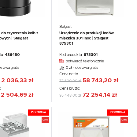
Stalgast
 do czyszczenia kolb z
Urządzenie do produkcji lodów
wych | Stalgast
miękkich 301 Inox | Stalgast
875301
tu:
486450
Kod produktu:
875301
potwierdź telefonicznie
ostawa gratis
0 zł - dostawa gratis
:
Cena netto:
2 036,33 zł
58 743,20 zł
77 600,00 zł
:
Cena brutto:
2 504,69 zł
72 254,14 zł
95 448,00 zł
PROMOCJA
PROMOCJA
-24%
-24%