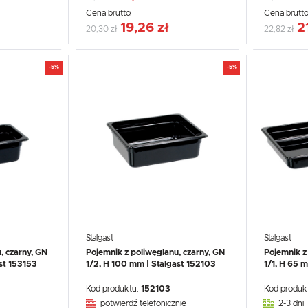
Cena brutto:
Cena brutto
19,26 zł
2
20,30 zł
22,82 zł
-5%
-5%
Stalgast
Stalgast
, czarny, GN
Pojemnik z poliwęglanu, czarny, GN
Pojemnik z
st 153153
1/2, H 100 mm | Stalgast 152103
1/1, H 65 
Kod produktu:
152103
Kod produk
potwierdź telefonicznie
2-3 dni