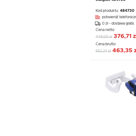
Kod produktu:
484730
potwierdź telefonicz
0 zł - dostawa gratis
Cena netto:
376,71 z
449,00 zł
Cena brutto:
463,35 z
552,27 zł