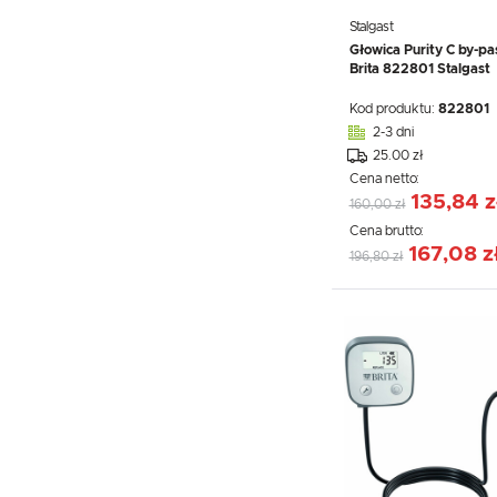
Stalgast
Głowica Purity C by-pa
Brita 822801 Stalgast
Kod produktu:
822801
2-3 dni
25.00 zł
Cena netto:
135,84 z
160,00 zł
Cena brutto:
167,08 z
196,80 zł