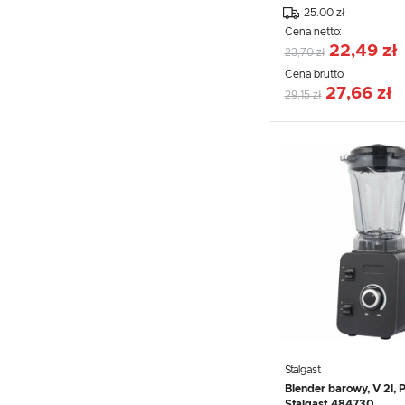
25.00 zł
Cena netto:
22,49 zł
23,70 zł
Cena brutto:
27,66 zł
29,15 zł
Stalgast
Blender barowy, V 2l, P
Stalgast 484730