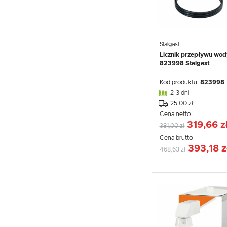
Stalgast
Licznik przepływu wody
823998 Stalgast
Kod produktu:
823998
2-3 dni
25.00 zł
Cena netto:
319,66 z
381,00 zł
Cena brutto:
393,18 z
468,63 zł