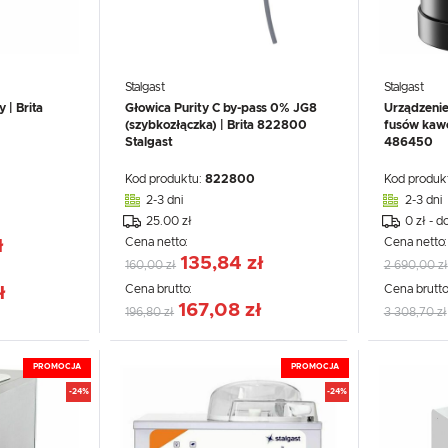
Stalgast
Stalgast
 | Brita
Głowica Purity C by-pass 0% JG8
Urządzenie
(szybkozłączka) | Brita 822800
fusów kawo
Stalgast
486450
Kod produktu:
822800
Kod produk
2-3 dni
2-3 dni
25.00 zł
0 zł - d
Cena netto:
Cena netto
ł
135,84 zł
160,00 zł
2 690,00 zł
Cena brutto:
Cena brutto
ł
167,08 zł
196,80 zł
3 308,70 zł
PROMOCJA
PROMOCJA
-24%
-24%