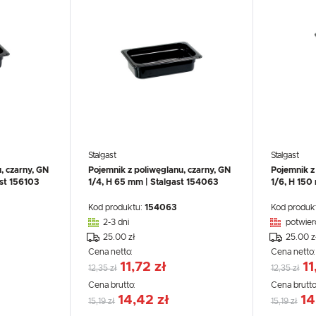
UX
WHIRLPOOL
YATO GASTRO
PROFESSIONAL
Stalgast
Stalgast
, czarny, GN
Pojemnik z poliwęglanu, czarny, GN
Pojemnik z
ast 156103
1/4, H 65 mm | Stalgast 154063
1/6, H 150
Kod produktu:
154063
Kod produk
2-3 dni
potwier
25.00 zł
25.00 z
Cena netto:
Cena netto
11,72 zł
11
12,35 zł
12,35 zł
Cena brutto:
Cena brutto
14,42 zł
14
15,19 zł
15,19 zł