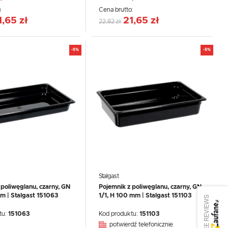
:
Cena brutto:
1,65 zł
21,65 zł
22,82 zł
-5%
-5%
Stalgast
 poliwęglanu, czarny, GN
Pojemnik z poliwęglanu, czarny, GN
mm | Stalgast 151063
1/1, H 100 mm | Stalgast 151103
SEE REVIEWS
tu:
151063
Kod produktu:
151103
potwierdź telefonicznie