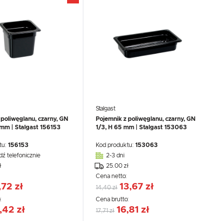
Stalgast
 poliwęglanu, czarny, GN
Pojemnik z poliwęglanu, czarny, GN
 mm | Stalgast 156153
1/3, H 65 mm | Stalgast 153063
tu:
156153
Kod produktu:
153063
dź telefonicznie
2-3 dni
ł
25.00 zł
:
Cena netto:
,72 zł
13,67 zł
14,40 zł
:
Cena brutto:
,42 zł
16,81 zł
17,71 zł