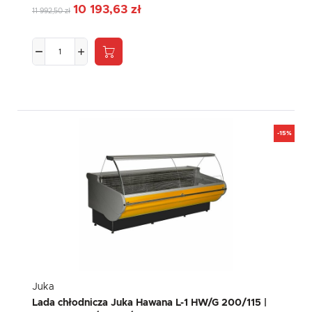
10 193,63 zł
11 992,50 zł
-15%
Juka
Lada chłodnicza Juka Hawana L-1 HW/G 200/115 |