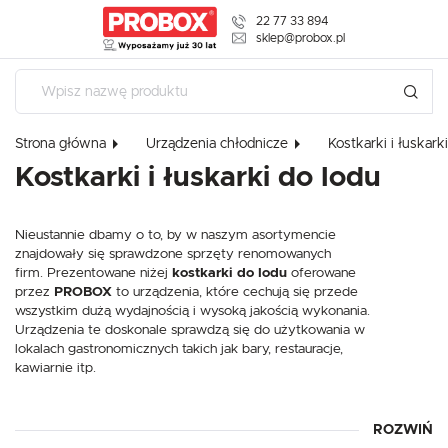
22 77 33 894
USTAWIENIA REGIONALNE
sklep@probox.pl
Lokalizacja
Polska
Strona główna
Urządzenia chłodnicze
Kostkarki i łuskarki
Język
USTAWIENIA
Kostkarki i łuskarki do lodu
polski
Waluta
Szanujemy Twoją prywatność. Możesz zmienić ustawienia cookies
Nieustannie dbamy o to, by w naszym asortymencie
lub zaakceptować je wszystkie. W dowolnym momencie możesz
Polski złoty (PLN)
znajdowały się sprawdzone sprzęty renomowanych
dokonać zmiany swoich ustawień.
firm. Prezentowane niżej
kostkarki do lodu
oferowane
przez
PROBOX
to urządzenia, które cechują się przede
ZAPISZ
wszystkim dużą wydajnością i wysoką jakością wykonania.
Niezbędne
Urządzenia te doskonale sprawdzą się do użytkowania w
Niezbędne pliki cookies służą do prawidłowego funkcjonowania strony
lokalach gastronomicznych takich jak bary, restauracje,
internetowej i umożliwiają Ci komfortowe korzystanie z oferowanych przez nas
kawiarnie itp.
usług.
Pliki cookies odpowiadają na podejmowane przez Ciebie działania w celu m.in.
Więcej
dostosowania Twoich ustawień preferencji prywatności, logowania czy
ROZWIŃ
wypełniania formularzy. Dzięki plikom cookies strona, z której korzystasz, może
W zależności od preferencji klienta w ofercie posiadamy
działać bez zakłóceń.