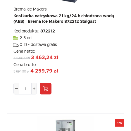
Brema Ice Makers
Kostkarka natryskowa 21 kg/24 h chłodzona wodą
(ABS) | Brema Ice Makers 872212 Stalgast
Kod produktu:
872212
2-3 dni
0 zł - dostawa gratis
Cena netto:
3 463,24 zł
4 630,00 zł
Cena brutto:
4 259,79 zł
5 694,90 zł
-17%