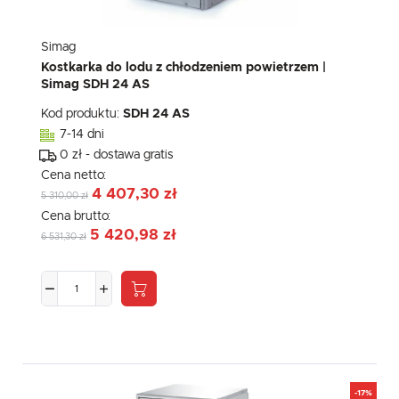
Simag
Kostkarka do lodu z chłodzeniem powietrzem |
Simag SDH 24 AS
Kod produktu:
SDH 24 AS
7-14 dni
0 zł - dostawa gratis
Cena netto:
4 407,30 zł
5 310,00 zł
Cena brutto:
5 420,98 zł
6 531,30 zł
-17%