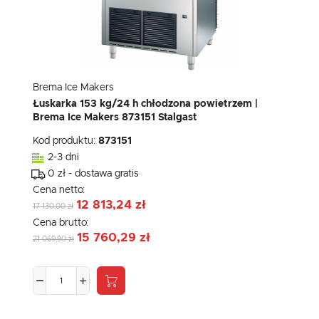
Brema Ice Makers
Łuskarka 153 kg/24 h chłodzona powietrzem |
Brema Ice Makers 873151 Stalgast
Kod produktu:
873151
2-3 dni
0 zł - dostawa gratis
Cena netto:
12 813,24 zł
17 130,00 zł
Cena brutto:
15 760,29 zł
21 069,90 zł