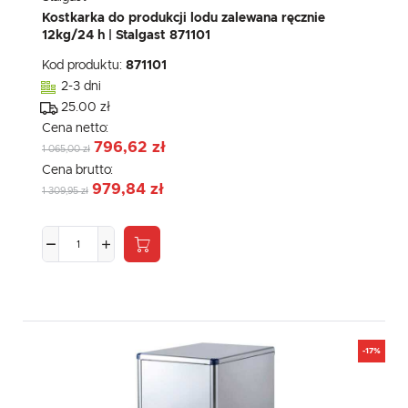
Kostkarka do produkcji lodu zalewana ręcznie
12kg/24 h | Stalgast 871101
Kod produktu:
871101
2-3 dni
25.00 zł
Cena netto:
796,62 zł
1 065,00 zł
Cena brutto:
979,84 zł
1 309,95 zł
-17%