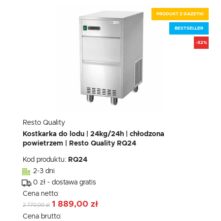
PRODUKT Z GAZETKI
BESTSELLER
-32%
Resto Quality
Kostkarka do lodu | 24kg/24h | chłodzona
powietrzem | Resto Quality RQ24
Kod produktu:
RQ24
2-3 dni
0 zł - dostawa gratis
Cena netto:
1 889,00 zł
2 770,00 zł
Cena brutto: