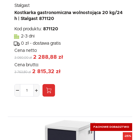
społecznościowych.
Stalgast
Kostkarka gastronomiczna wolnostojąca 20 kg/24
h | Stalgast 871120
Kod produktu:
871120
2-3 dni
0 zł - dostawa gratis
Cena netto:
2 288,88 zł
3 060,00 zł
Cena brutto:
2 815,32 zł
3 763,80 zł
FACHOWE DORADZTWO
-25%