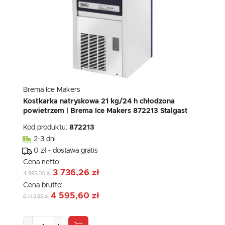
Brema Ice Makers
Kostkarka natryskowa 21 kg/24 h chłodzona
powietrzem | Brema Ice Makers 872213 Stalgast
Kod produktu:
872213
2-3 dni
0 zł - dostawa gratis
Cena netto:
3 736,26 zł
4 995,00 zł
Cena brutto:
4 595,60 zł
6 143,85 zł