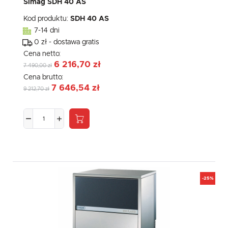
Simag SDH 40 AS
Kod produktu:
SDH 40 AS
7-14 dni
0 zł - dostawa gratis
Cena netto:
6 216,70 zł
7 490,00 zł
Cena brutto:
7 646,54 zł
9 212,70 zł
-25%