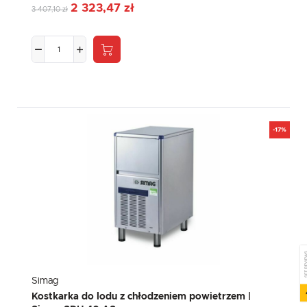
2 323,47 zł
3 407,10 zł
-17%
SEE RE
Simag
Kostkarka do lodu z chłodzeniem powietrzem |