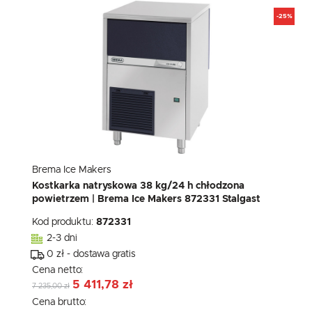
-25%
Brema Ice Makers
Kostkarka natryskowa 38 kg/24 h chłodzona
powietrzem | Brema Ice Makers 872331 Stalgast
Kod produktu:
872331
2-3 dni
0 zł - dostawa gratis
Cena netto:
5 411,78 zł
7 235,00 zł
Cena brutto: