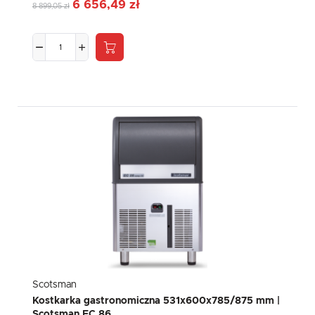
6 656,49 zł
8 899,05 zł
Scotsman
Kostkarka gastronomiczna 531x600x785/875 mm |
Scotsman EC 86