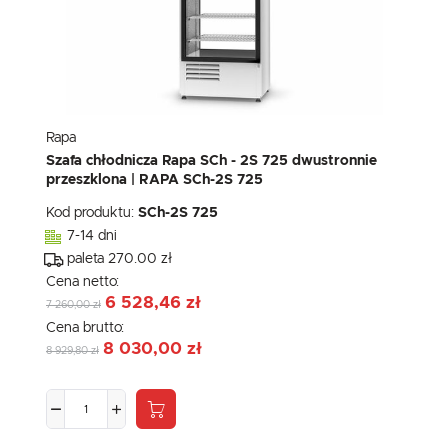
Rapa
Szafa chłodnicza Rapa SCh - 2S 725 dwustronnie
przeszklona | RAPA SCh-2S 725
Kod produktu:
SCh-2S 725
7-14 dni
paleta 270.00 zł
Cena netto:
6 528,46 zł
7 260,00 zł
Cena brutto:
8 030,00 zł
8 929,80 zł