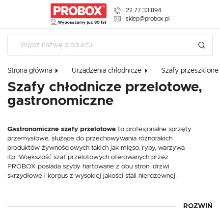
22 77 33 894
USTAWIENIA REGIONALNE
sklep@probox.pl
Lokalizacja
Polska
Strona główna
Urządzenia chłodnicze
Szafy przeszklone
Język
Szafy chłodnicze przelotowe,
polski
gastronomiczne
Waluta
USTAWIENIA
Polski złoty (PLN)
Gastronomiczne szafy przelotowe
to profesjonalne sprzęty
przemysłowe, służące do przechowywania różnorakich
Szanujemy Twoją prywatność. Możesz zmienić ustawienia cookies 
produktów żywnościowych takich jak mięso, ryby, warzywa
ZAPISZ
dowolnym momencie możesz dokonać zmiany swoich ustawień.
itp. Większość szaf przelotowych oferowanych przez
PROBOX posiada szyby hartowane z obu stron, drzwi
skrzydłowe i korpus z wysokiej jakości stali nierdzewnej.
Niezbędne
Niezbędne pliki cookies służą do prawidłowego funkcjonowania strony interneto
korzystanie z oferowanych przez nas usług.
ROZWIŃ
Każde z urządzeń przez nas oferowanych zostało
Pliki cookies odpowiadają na podejmowane przez Ciebie działania w celu m.in. 
wyposażone w markowy agregat chłodniczy, co wpływa na
Więcej