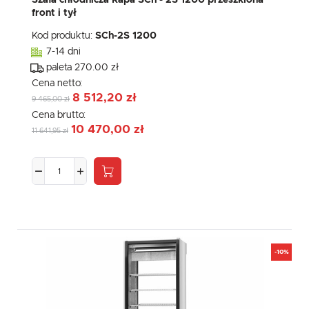
Szafa chłodnicza Rapa SCh - 2S 1200 przeszklona
front i tył
Kod produktu:
SCh-2S 1200
7-14 dni
paleta 270.00 zł
Cena netto:
8 512,20 zł
9 465,00 zł
Cena brutto:
10 470,00 zł
11 641,95 zł
-10%