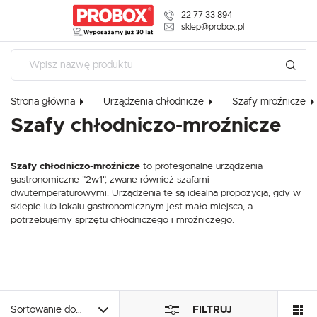
22 77 33 894
USTAWIENIA REGIONALNE
sklep@probox.pl
Lokalizacja
Polska
USTAWIENIA
Strona główna
Urządzenia chłodnicze
Szafy mroźnicze
Język
Szafy chłodniczo-mroźnicze
polski
Szanujemy Twoją prywatność. Możesz zmienić ustawienia cookies l
W dowolnym momencie możesz dokonać zmiany swoich ustawień
Waluta
Szafy chłodniczo-mroźnicze
to profesjonalne urządzenia
Polski złoty (PLN)
gastronomiczne "2w1", zwane również szafami
Niezbędne
dwutemperaturowymi. Urządzenia te są idealną propozycją, gdy w
Niezbędne pliki cookies służą do prawidłowego funkcjonowania strony interneto
sklepie lub lokalu gastronomicznym jest mało miejsca, a
ZAPISZ
korzystanie z oferowanych przez nas usług.
potrzebujemy sprzętu chłodniczego i mroźniczego.
Pliki cookies odpowiadają na podejmowane przez Ciebie działania w celu m.in. 
Więcej
preferencji prywatności, logowania czy wypełniania formularzy. Dzięki plikom cook
może działać bez zakłóceń.
Funkcjonalne i personalizacyjne
Tego typu pliki cookies umożliwiają stronie internetowej zapamiętanie wprowad
Sortowanie domyślne
FILTRUJ
personalizację określonych funkcjonalności czy prezentowanych treści.