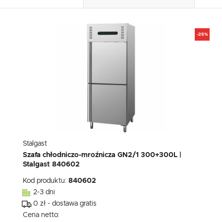
Dzięki tym plikom cookies możemy zapewnić Ci większy komfort korzystania z f
Więcej
dopasowanie jej do Twoich indywidualnych preferencji. Wyrażenie zgody na funkcj
cookies gwarantuje dostępność większej ilości funkcji na stronie.
-25%
Analityczne
Analityczne pliki cookies pomagają nam rozwijać się i dostosowywać do Twoich 
Cookies analityczne pozwalają na uzyskanie informacji w zakresie wykorzystywan
Więcej
częstotliwości, z jaką odwiedzane są nasze serwisy www. Dane pozwalają nam
internetowych pod względem ich popularności wśród użytkowników. Zgromadz
formie zanonimizowanej. Wyrażenie zgody na analityczne pliki cookies gwarant
funkcjonalności.
Reklamowe
Dzięki reklamowym plikom cookies prezentujemy Ci najciekawsze informacje i ak
partnerów.
Promocyjne pliki cookies służą do prezentowania Ci naszych komunikatów na p
Więcej
oraz Twoich zwyczajów dotyczących przeglądanej witryny internetowej. Treści 
Stalgast
stronach podmiotów trzecich lub firm będących naszymi partnerami oraz innych 
w charakterze pośredników prezentujących nasze treści w postaci wiadomości,
Szafa chłodniczo-mroźnicza GN2/1 300+300L |
społecznościowych.
Stalgast 840602
Kod produktu:
840602
2-3 dni
0 zł - dostawa gratis
Cena netto: