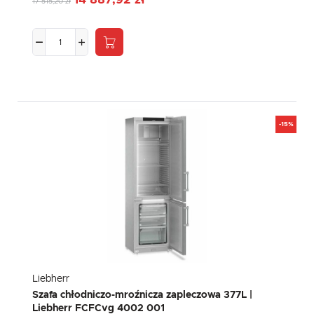
14 887,92 zł
17 515,20 zł
-15%
Liebherr
Szafa chłodniczo-mroźnicza zapleczowa 377L |
Liebherr FCFCvg 4002 001