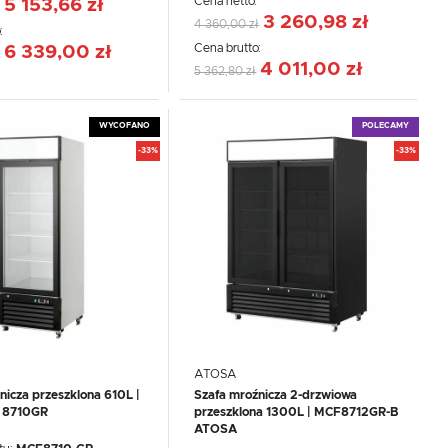
Cena netto:
5 153,66 zł
3 260,98 zł
4 360,00 zł
:
Cena brutto:
6 339,00 zł
4 011,00 zł
5 362,80 zł
WYCOFANO
POLECAMY
-33%
-33%
ATOSA
nicza przeszklona 610L |
Szafa mroźnicza 2-drzwiowa
 8710GR
przeszklona 1300L | MCF8712GR-B
ATOSA