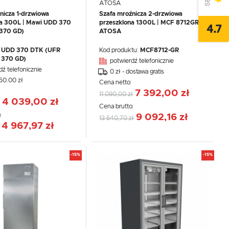
ATOSA
nicza 1-drzwiowa
Szafa mroźnicza 2-drzwiowa
na 300L | Mawi UDD 370
przeszklona 1300L | MCF 8712GR
4.7
370 GD)
ATOSA
UDD 370 DTK (UFR
Kod produktu:
MCF8712-GR
370 GD)
potwierdź telefonicznie
dź telefonicznie
0 zł - dostawa gratis
350.00 zł
Cena netto:
:
7 392,00 zł
11 090,00 zł
4 039,00 zł
WIĘCEJ
Cena brutto:
:
9 092,16 zł
13 640,70 zł
4 967,97 zł
-15%
-15%
,