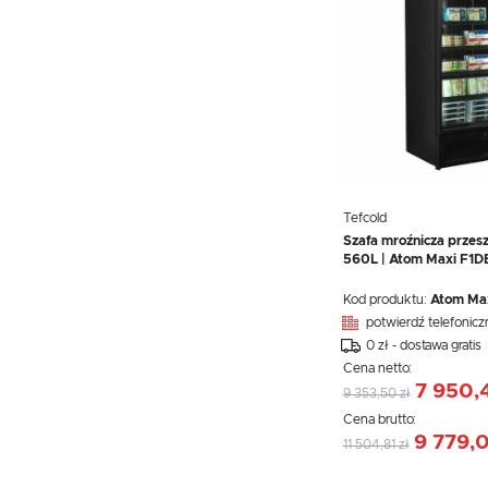
Tefcold
Szafa mroźnicza przesz
560L | Atom Maxi F1D
Kod produktu:
Atom Ma
potwierdź telefonicz
0 zł - dostawa gratis
Cena netto:
7 950,4
9 353,50 zł
Cena brutto:
9 779,0
11 504,81 zł