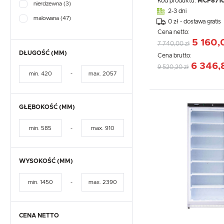
Kod produktu:
MCF871
nierdzewna
(3)
2-3 dni
malowana
(47)
0 zł - dostawa gratis
Cena netto:
5 160,
7 740,00 zł
DŁUGOŚĆ (MM)
Cena brutto:
6 346,
9 520,20 zł
-
GŁĘBOKOŚĆ (MM)
-
WYSOKOŚĆ (MM)
-
CENA NETTO