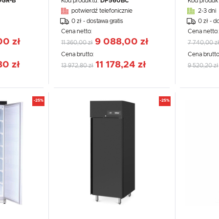
0GR-B
Kod produktu:
DF560BC
Kod produk
potwierdź telefonicznie
2-3 dni
0 zł - dostawa gratis
0 zł - d
Cena netto:
Cena netto
00 zł
9 088,00 zł
11 360,00 zł
7 740,00 z
Cena brutto:
Cena brutto
80 zł
11 178,24 zł
13 972,80 zł
9 520,20 zł
-25%
-25%