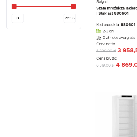
Stalgast
Szafa mroźnicza lakie
| Stalgast 880601
Kod produktu:
880601
2-3 dni
0 zł - dostawa gratis
Cena netto:
3 958,
5 300,00 zł
Cena brutto:
4 869,0
6 519,00 zł