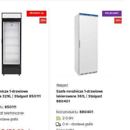
PROMOCJA
POLECAMY
-25%
-25%
Stalgast
nicza 1-drzwiowa
Szafa mroźnicza 1-drzwiowa
a 329L | Stalgast 850111
lakierowana 361L | Stalgast
880401
tu:
850111
Kod produktu:
880401
dź telefonicznie
2-3 dni
ostawa gratis
0 zł - dostawa gratis
: