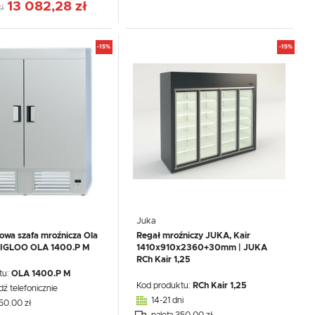
13 082,28 zł
ł
-15%
-15%
Juka
wa szafa mroźnicza Ola
Regał mroźniczy JUKA, Kair
| IGLOO OLA 1400.P M
1410x910x2360+30mm | JUKA
RCh Kair 1,25
tu:
OLA 1400.P M
Kod produktu:
RCh Kair 1,25
dź telefonicznie
14-21 dni
350.00 zł
paleta 350.00 zł