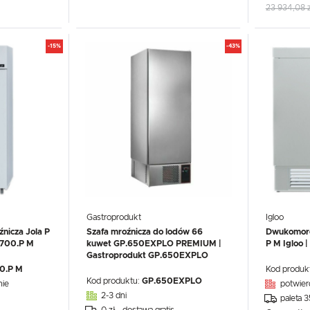
23 934,08 z
-15%
-43%
Gastroprodukt
Igloo
nicza Jola P
Szafa mroźnicza do lodów 66
Dwukomoro
 700.P M
kuwet GP.650EXPLO PREMIUM |
P M Igloo 
Gastroprodukt GP.650EXPLO
0.P M
Kod produk
Kod produktu:
GP.650EXPLO
nie
potwier
2-3 dni
paleta 
0 zł - dostawa gratis