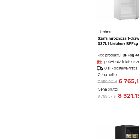
Liebherr
Szafa mroźnicza 1-drzw
337L | Liebherr BFFsg
Kod produktu:
BFFsg 4
potwierdź telefonicz
0 zł - dostawa gratis
Cena netto:
6 765,1
7 959,00 zł
Cena brutto:
8 321,1
9 789,57 zł