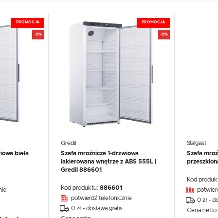
UX
WHIRLPOOL
YATO GASTRO
PROFESSIONAL
PROMOCJA
PROMOCJA
-9%
-9%
Gredil
Stalgast
iowa biała
Szafa mroźnicza 1-drzwiowa
Szafa mroź
lakierowana wnętrze z ABS 555L |
przeszklon
Gredil 886601
Kod produk
Kod produktu:
886601
nie
potwier
potwierdź telefonicznie
0 zł - d
0 zł - dostawa gratis
Cena netto