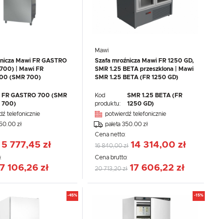
Mawi
źnicza Mawi FR GASTRO
Szafa mroźnicza Mawi FR 1250 GD,
700) | Mawi FR
SMR 1.25 BETA przeszklona | Mawi
00 (SMR 700)
SMR 1.25 BETA (FR 1250 GD)
FR GASTRO 700 (SMR
Kod
SMR 1.25 BETA (FR
700)
produktu:
1250 GD)
.
dź telefonicznie
potwierdź telefonicznie
e
350.00 zł
paleta 350.00 zł
:
Cena netto:
5 777,45 zł
14 314,00 zł
16 840,00 zł
:
Cena brutto:
7 106,26 zł
17 606,22 zł
20 713,20 zł
-45%
-15%