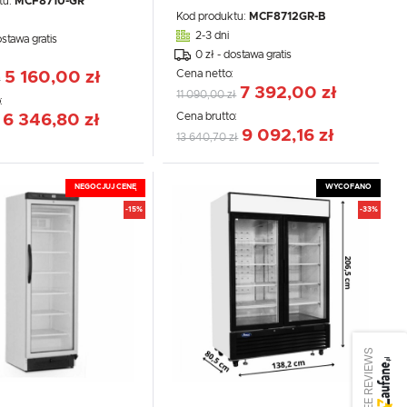
tu:
MCF8710-GR
Kod produktu:
MCF8712GR-B
2-3 dni
ostawa gratis
0 zł - dostawa gratis
:
Cena netto:
5 160,00 zł
ł
7 392,00 zł
11 090,00 zł
:
Cena brutto:
6 346,80 zł
9 092,16 zł
13 640,70 zł
NEGOCJUJ CENĘ
WYCOFANO
-15%
-33%
SEE REVIEWS