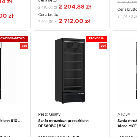
Cena netto:
44 zł
6 890,00 zł
2 204,88 zł
2 410,00 zł
Cena brutto
Cena brutto:
00 zł
8 474,70 zł
2 712,00 zł
2 964,30 zł
HOWE DORADZTWO
PROMOCJA
-33%
-20%
Resto Quality
ATOSA
klona 610L |
Szafa mroźnicza przeszklona
Szafa mroź
DF560BC | 560 l
Atosa MCF