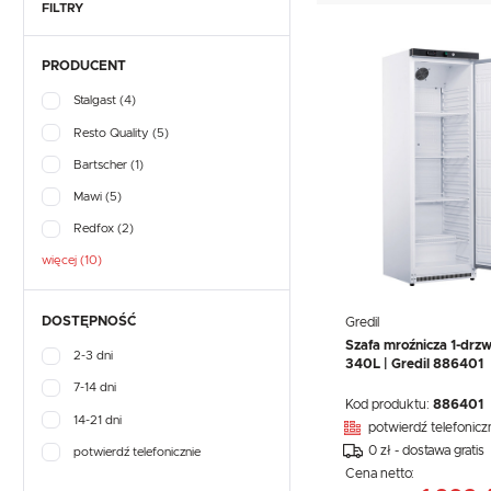
TEFCOLD
UNOX
VIAL
GASTRONOMICZNE
FILTRY
NACZYNIA I PRZYBORY
KUCHENNE
EKSPRESY DO KAWY
PRODUCENT
PRZECHOWYWANIE I
NACZYNIA I PRZYBORY
TRANSPORT
KUCHENNE
Stalgast
(4)
WYPOSAŻENIE
PRZECHOWYWANIE I
SKLEPÓW
TRANSPORT
Resto Quality
(5)
WYPOSAŻENIE
Bartscher
(1)
SKLEPÓW
Mawi
(5)
Redfox
(2)
więcej (10)
DOSTĘPNOŚĆ
Gredil
Szafa mroźnicza 1-drzw
2-3 dni
340L | Gredil 886401
7-14 dni
Kod produktu:
886401
14-21 dni
potwierdź telefonicz
0 zł - dostawa gratis
potwierdź telefonicznie
Cena netto: