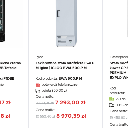
Igloo
Gastroprod
klona czarna
Lakierowana szafa mroźnicza Ewa P
Szafa mroź
BB Tefcold
M Igloo | IGLOO EWA 500.P M
kuwet GP
PREMIUM |
EXPLO WH
xi F1DBB
Kod produktu:
EWA 500.P M
nie
potwierdź telefonicznie
Kod
paleta 350.00 zł
produktu:
Cena netto:
2-3 dni
7 zł
7 293,00 zł
8 580,00 zł
0 zł - d
Cena brutto:
Cena netto
8 zł
8 970,39 zł
10 553,40 zł
19 458,60 z
Cena brutto