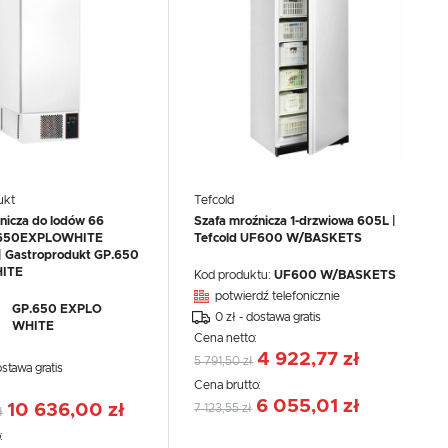
ukt
Tefcold
nicza do lodów 66
Szafa mroźnicza 1-drzwiowa 605L |
.650EXPLOWHITE
Tefcold UF600 W/BASKETS
 Gastroprodukt GP.650
ITE
Kod produktu:
UF600 W/BASKETS
potwierdź telefonicznie
GP.650 EXPLO
0 zł - dostawa gratis
WHITE
Cena netto:
4 922,77 zł
5 791,50 zł
ostawa gratis
Cena brutto:
:
6 055,01 zł
10 636,00 zł
7 123,55 zł
ł
: