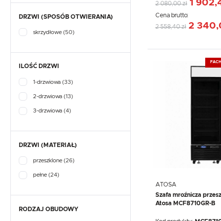
1 902,
2 080,00 zł
Cena brutto:
DRZWI (SPOSÓB OTWIERANIA)
2 340,
2 558,40 zł
skrzydłowe
(50)
FAC
ILOŚĆ DRZWI
1-drzwiowa
(33)
2-drzwiowa
(13)
3-drzwiowa
(4)
DRZWI (MATERIAŁ)
przeszklone
(26)
pełne
(24)
ATOSA
Szafa mroźnicza przesz
Atosa MCF8710GR-B
RODZAJ OBUDOWY