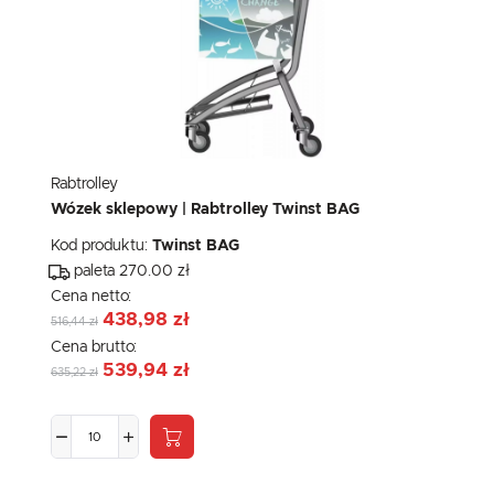
Rabtrolley
Wózek sklepowy | Rabtrolley Twinst BAG
Kod produktu:
Twinst BAG
paleta 270.00 zł
Cena netto:
438,98 zł
516,44 zł
Cena brutto:
539,94 zł
635,22 zł