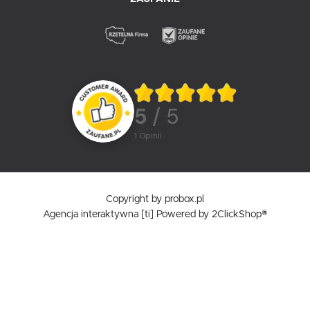
5
/ 5
1
opinii
Copyright by probox.pl
Agencja interaktywna
[ti]
Powered by
2ClickShop®