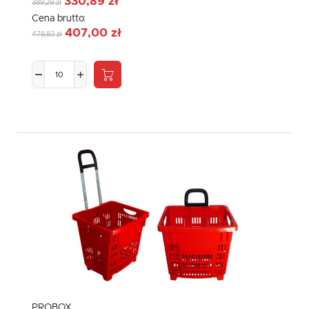
330,89 zł
389,29 zł
Cena brutto:
407,00 zł
478,83 zł
PROBOX