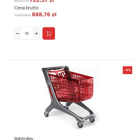
722,57 zł
850,07 zł
Cena brutto:
888,76 zł
1 045,59 zł
-15%
Rabtrolley