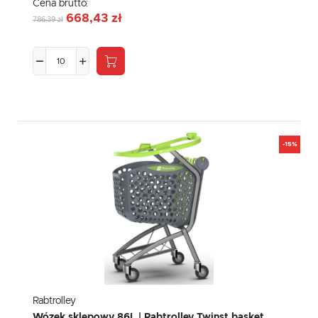
Cena brutto:
668,43 zł
786,39 zł
-15%
Rabtrolley
Wózek sklepowy 86L | Rabtrolley Twinst basket