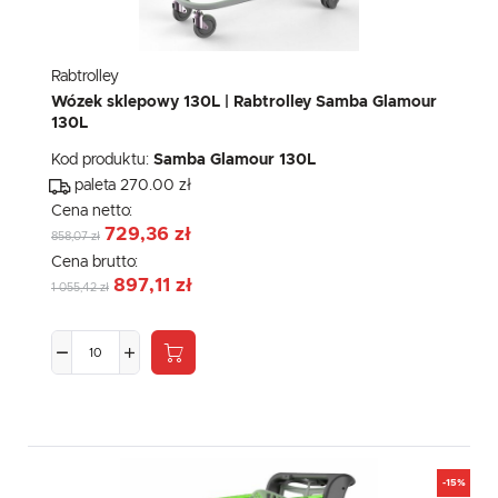
Rabtrolley
Wózek sklepowy 130L | Rabtrolley Samba Glamour
130L
Kod produktu:
Samba Glamour 130L
paleta 270.00 zł
Cena netto:
729,36 zł
858,07 zł
Cena brutto:
897,11 zł
1 055,42 zł
-15%