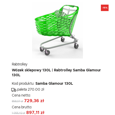
-15%
Rabtrolley
Wózek sklepowy 130L | Rabtrolley Samba Glamour
130L
Kod produktu:
Samba Glamour 130L
paleta 270.00 zł
Cena netto:
729,36 zł
858,07 zł
Cena brutto:
897,11 zł
1 055,42 zł