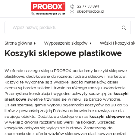
22 77 33 894
USTAWIENIA REGIONALNE
sklep@probox.pl
Lokalizacja
Polska
Strona główna
Wyposażenie sklepów
Wózki i koszyki 
USTAWIENIA
Język
Koszyki sklepowe plastikowe
polski
Szanujemy Twoją prywatność. Możesz zmienić ustawienia cookies 
Waluta
dowolnym momencie możesz dokonać zmiany swoich ustawień.
W ofercie naszego sklepu PROBOX posiadamy koszyki sklepowe
Polski złoty (PLN)
plastikowe, dedykowane do różnego rodzaju sklepów i marketów.
Koszyki te wykonane są z wysokiej jakości materiałów, dzięki
Niezbędne
czemu są bardzo solidne i trwałe na różnego rodzaju uszkodzenia.
ZAPISZ
Niezbędne pliki cookies służą do prawidłowego funkcjonowania strony interneto
Przemyślana konstrukcja i wygodne uchwyty sprawiają, że
koszyki
oferowanych przez nas usług.
plastikowe
świetnie trzymają się w ręku i są bardzo wygodne.
Pliki cookies odpowiadają na podejmowane przez Ciebie działania w celu m.in. 
Dzięki szerokiej gamie wyboru pojemności koszyków od 20 do 55
Więcej
prywatności, logowania czy wypełniania formularzy. Dzięki plikom cookies strona
litrów z pewnością znajdą Państwo odpowiednie rozwiązanie dla
swojego obiektu. Dodatkowo dostępne u nas
koszyki sklepowe
są
w wersji z dwoma rączkami lub wersji na kółkach. Sprzedaż
Funkcjonalne i personalizacyjne
koszyków odbywa się wyłącznie hurtowo. Zapraszamy do
Tego typu pliki cookies umożliwiają stronie internetowej zapamiętanie wprowadz
zapoznania się z ofertą wózków sklepowych plastikowych poniżej.