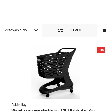
określonych funkcjonalności czy prezentowanych treści.
Dzięki tym plikom cookies możemy zapewnić Ci większy komfort korzystania z f
Więcej
jej do Twoich indywidualnych preferencji. Wyrażenie zgody na funkcjonalne i pe
większej ilości funkcji na stronie.
Analityczne
Sortowanie domyślne
FILTRUJ
Analityczne pliki cookies pomagają nam rozwijać się i dostosowywać do Twoich 
Cookies analityczne pozwalają na uzyskanie informacji w zakresie wykorzystywan
Więcej
częstotliwości, z jaką odwiedzane są nasze serwisy www. Dane pozwalają nam
względem ich popularności wśród użytkowników. Zgromadzone informacje są p
Wyrażenie zgody na analityczne pliki cookies gwarantuje dostępność wszystkich
-15%
Reklamowe
Dzięki reklamowym plikom cookies prezentujemy Ci najciekawsze informacje i ak
Promocyjne pliki cookies służą do prezentowania Ci naszych komunikatów na p
Więcej
zwyczajów dotyczących przeglądanej witryny internetowej. Treści promocyjne 
lub firm będących naszymi partnerami oraz innych dostawców usług. Firmy te d
nasze treści w postaci wiadomości, ofert, komunikatów mediów społecznościo
Rabtrolley
Wózek sklepowy plastikowy 80L | Rabtrolley Mini