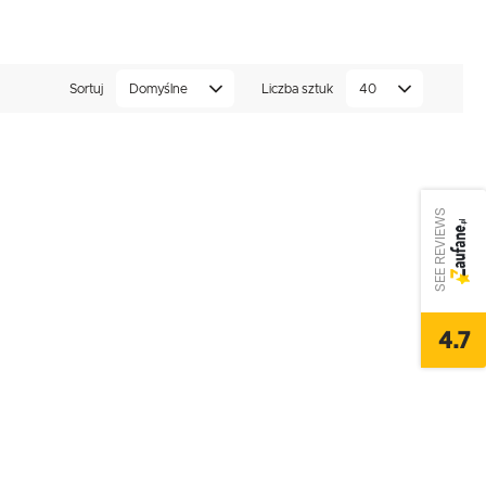
Sortuj
Domyślne
Liczba sztuk
40
SEE REVIEWS
4.7
,