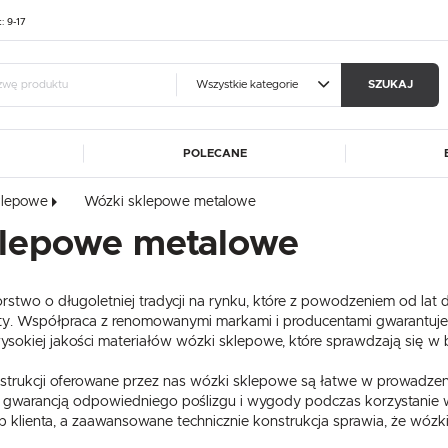
t: 9-17
Wszystkie kategorie
SZUKAJ
POLECANE
guj się
Zare
klepowe
Wózki sklepowe metalowe
A
ALUSHELF
BARTSCHER
klepowe metalowe
OTRZYMASZ LICZNE DODAT
CATERINA
DIBAL
MA
FRESCO COFFEE
GGF
podgląd statusu realizac
two o długoletniej tradycji na rynku, które z powodzeniem od lat d
DE
HASPOL
IKMET
podgląd historii zakupó
kty. Współpraca z renomowanymi markami i producentami gwarantuje
ET
KART-MAP
LIEBHERR
sokiej jakości materiałów wózki sklepowe, które sprawdzają się w 
brak konieczności wprow
W
MEDGREE
NOWY STYL
możliwość otrzymania r
Zapomniałem hasła
nstrukcji oferowane przez nas wózki sklepowe są łatwe w prowadze
RM GASTRO
REDFOX
 gwarancją odpowiedniego poślizgu i wygody podczas korzystanie 
klienta, a zaawansowane technicznie konstrukcja sprawia, że wózki 
ROLLEY
SIMAG
SIRMAN
LOGUJ SIĘ
ZAREJESTRU