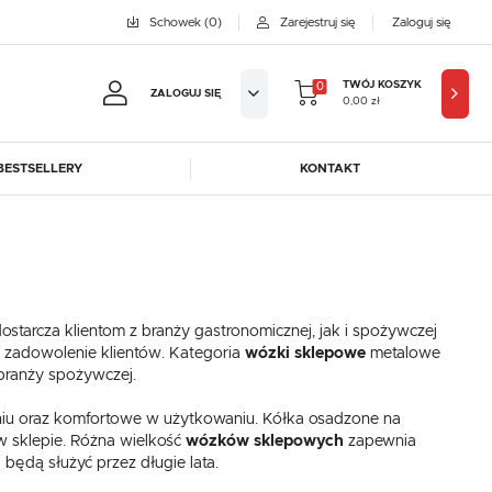
Schowek
(0)
Zarejestruj się
Zaloguj się
TWÓJ KOSZYK
0
ZALOGUJ SIĘ
0,00 zł
BESTSELLERY
KONTAKT
jestruj się
BYFAL
BREMA ICE MAKERS
KOWE KORZYŚCI:
DORA-METAL
EGAZ
GASTROPRODUKT
GREDIL
ji zamówień
ostarcza klientom z branży gastronomicznej, jak i spożywczej
ICE HORIZON
INSTANCO
w
 zadowolenie klientów. Kategoria
wózki sklepowe
metalowe
LOZAMET
LENARI
branży spożywczej.
adzania swoich danych przy kolejnych zakupach
OHAUS
POTIS
abatów i kuponów promocyjnych
niu oraz komfortowe w użytkowaniu. Kółka osadzone na
ROBOT COUPE
ROLLER GRILL
w sklepie. Różna wielkość
wózków sklepowych
zapewnia
będą służyć przez długie lata.
SAYL
SCOTSMAN
J SIĘ