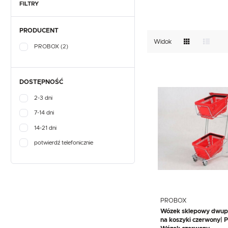
TEFCOLD
UNOX
VIAL
GASTRONOMICZNE
FILTRY
NACZYNIA I PRZYBORY
KUCHENNE
EKSPRESY DO KAWY
PRODUCENT
PRZECHOWYWANIE I
NACZYNIA I PRZYBORY
TRANSPORT
KUCHENNE
Widok
PROBOX
(2)
WYPOSAŻENIE
PRZECHOWYWANIE I
SKLEPÓW
TRANSPORT
WYPOSAŻENIE
SKLEPÓW
DOSTĘPNOŚĆ
2-3 dni
7-14 dni
14-21 dni
potwierdź telefonicznie
PROBOX
Wózek sklepowy dwu
na koszyki czerwony|