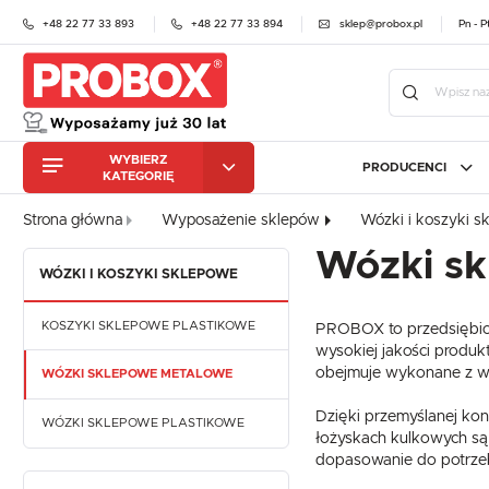
+48 22 77 33 893
+48 22 77 33 894
sklep@probox.pl
Pn - P
WYBIERZ
PRODUCENCI
KATEGORIĘ
URZĄDZENIA
CHŁODNICZE
Zalo
Strona główna
Wyposażenie sklepów
Wózki i koszyki s
ZMYWARKI
URZĄDZENIA
GASTRONOMICZNE
CHŁODNICZE
STALGAST
PROBOX
ATOS
Wózki s
MEBLE NIERDZEWNE
WÓZKI I KOSZYKI SKLEPOWE
ZMYWARKI
BEKO PROFESSIONAL
CEBEA
CAS
GASTRONOMICZNE
KRAJALNICE DO WĘDLIN
ELFRAMO
ES SYSTEM K
FIAM
I SERA
MEBLE NIERDZEWNE
KOSZYKI SKLEPOWE PLASTIKOWE
PROBOX to przedsiębiors
HEINZELMANN
HENKELMAN
HALL
OBRÓBKA
wysokiej jakości produ
KRAJALNICE DO WĘDLIN
MECHANICZNA
I SERA
IGLOO
JUKA
KROM
obejmuje wykonane z wy
WÓZKI SKLEPOWE METALOWE
OBRÓBKA TERMICZNA
MA-GA
MAWI
MALO
OBRÓBKA
MECHANICZNA
Dzięki przemyślanej ko
WÓZKI SKLEPOWE PLASTIKOWE
QUESTO
RILLING
RAPA
PIECE
łożyskach kulkowych są
GASTRONOMICZNE
OBRÓBKA TERMICZNA
dopasowanie do potrzeb 
RETIGO
RESTO QUALITY
RABT
ZA
EKSPRESY DO KAWY
PIECE