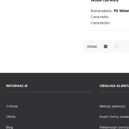
Wózek czerwony
WIĘCEJ
Kod produktu:
PX Wóze
Cena netto:
Cena brutto:
Widok
INFORMACJE
OBSŁUGA KLIENT
O firmie
Metody płatności
Oferta
Koszt i formy dost
Blog
Reklamacje i zwroty