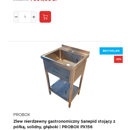
2 568,24 zł
BESTSELLER
-10%
PROBOX
Zlew nierdzewny gastronomiczny Sanepid stojący z
półką, solidny, głęboki | PROBOX PX156