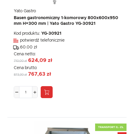
Yato Gastro
Basen gastronomiczny 1-komorowy 800x600x950
mm H=300 mm | Yato Gastro YG-30921
Kod produktu:
YG-30921
potwierdź telefonicznie
60.00 zł
Cena netto:
624,09 zł
710,00 zł
Cena brutto:
767,63 zł
873,30 zł
TRANSPORT 0,- ZŁ