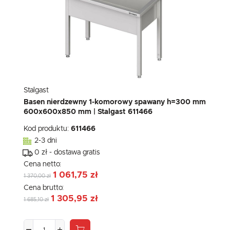
Stalgast
Basen nierdzewny 1-komorowy spawany h=300 mm
600x600x850 mm | Stalgast 611466
Kod produktu:
611466
2-3 dni
0 zł - dostawa gratis
Cena netto:
1 061,75 zł
1 370,00 zł
Cena brutto:
1 305,95 zł
1 685,10 zł