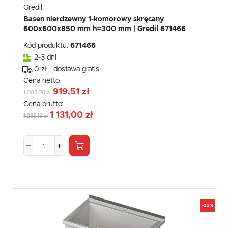
Gredil
Basen nierdzewny 1-komorowy skręcany
600x600x850 mm h=300 mm | Gredil 671466
Kod produktu:
671466
2-3 dni
0 zł - dostawa gratis
Cena netto:
919,51 zł
1 005,00 zł
Cena brutto:
1 131,00 zł
1 236,15 zł
-23%