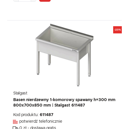
-23%
Stalgast
Basen nierdzewny 1-komorowy spawany h=300 mm
800x700x850 mm | Stalgast 611487
Kod produktu:
611487
potwierdź telefonicznie
0 zł - dostawa gratis