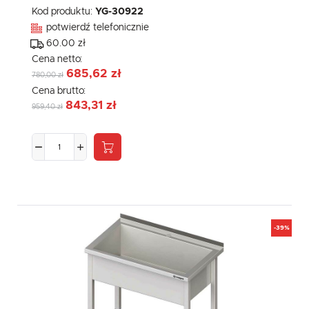
Kod produktu:
YG-30922
potwierdź telefonicznie
60.00 zł
Cena netto:
685,62 zł
780,00 zł
Cena brutto:
843,31 zł
959,40 zł
-39%