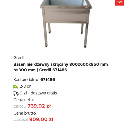
-10%
Gredil
Basen nierdzewny skręcany 800x600x850 mm
h=300 mm | Gredil 671486
Kod produktu:
671486
2-3 dni
0 zł - dostawa gratis
Cena netto:
739,02 zł
825,00 zł
Cena brutto:
909,00 zł
1 014,75 zł