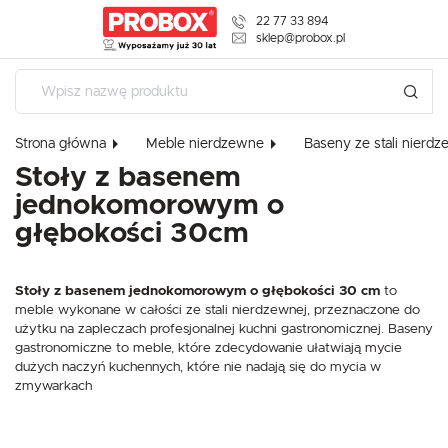
22 77 33 894
USTAWIENIA REGIONALNE
sklep@probox.pl
Lokalizacja
Polska
Strona główna
Meble nierdzewne
Baseny ze stali nierdz
Język
Stoły z basenem
polski
jednokomorowym o
Waluta
głębokości 30cm
Polski złoty (PLN)
USTAWIENIA
Stoły z basenem jednokomorowym o głębokości 30 cm
to
Szanujemy Twoją prywatność. Możesz zmienić ustawienia cookies 
ZAPISZ
meble wykonane w całości ze stali nierdzewnej, przeznaczone do
dowolnym momencie możesz dokonać zmiany swoich ustawień.
użytku na zapleczach profesjonalnej kuchni gastronomicznej. Baseny
gastronomiczne to meble, które zdecydowanie ułatwiają mycie
dużych naczyń kuchennych, które nie nadają się do mycia w
Niezbędne
zmywarkach
Niezbędne pliki cookies służą do prawidłowego funkcjonowania strony interneto
korzystanie z oferowanych przez nas usług.
Pliki cookies odpowiadają na podejmowane przez Ciebie działania w celu m.in. 