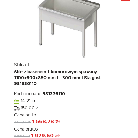
Stalgast
Stół z basenem 1-komorowym spawany
1100x600x850 mm h=300 mm | Stalgast
981336110
Kod produktu:
981336110
14-21 dni
150.00 zł
Cena netto:
1 568,78 zł
2 576,00 zł
Cena brutto:
1 929,60 zł
3 168,48 zł