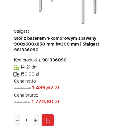
Stalgast
Stół z basenem 1-komorowym spawany
900x600x850 mm h=300 mm | Stalgast
981336090
Kod produktu:
981336090
14-21 dni
150.00 zł
Cena netto:
1 439,67 zł
2 364,00 zł
Cena brutto:
1 770,80 zł
2 907,72 zł