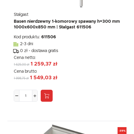
Stalgast
Basen nierdzewny 1-komorowy spawany h=300 mm
1000x600x850 mm | Stalgast 611506
Kod produktu:
611506
2-3 dni
0 zł - dostawa gratis
Cena netto:
1 259,37 zł
1 625,00 zł
Cena brutto:
1 549,03 zł
1 998,75 zł
-39%