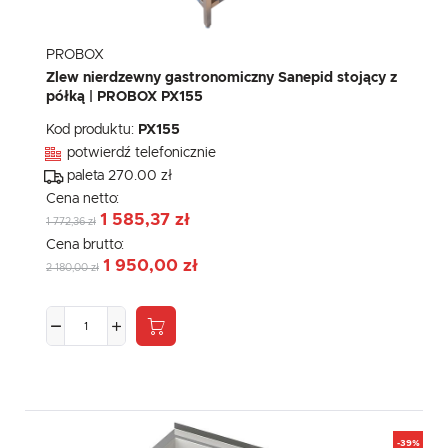
PROBOX
Zlew nierdzewny gastronomiczny Sanepid stojący z
półką | PROBOX PX155
Kod produktu:
PX155
potwierdź telefonicznie
paleta 270.00 zł
Cena netto:
1 585,37 zł
1 772,36 zł
Cena brutto:
1 950,00 zł
2 180,00 zł
-39%