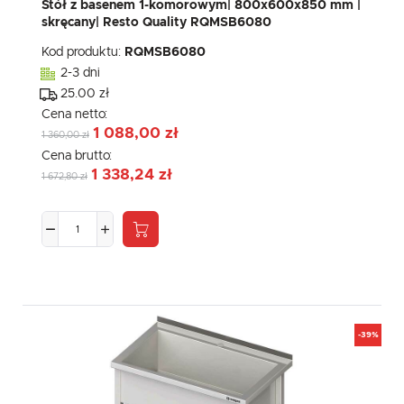
Stół z basenem 1-komorowym| 800x600x850 mm |
skręcany| Resto Quality RQMSB6080
Kod produktu:
RQMSB6080
2-3 dni
25.00 zł
Cena netto:
1 088,00 zł
1 360,00 zł
Cena brutto:
1 338,24 zł
1 672,80 zł
-39%