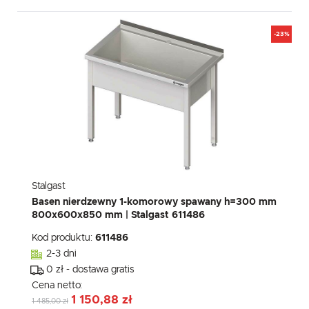
-23%
Stalgast
Basen nierdzewny 1-komorowy spawany h=300 mm
800x600x850 mm | Stalgast 611486
Kod produktu:
611486
2-3 dni
0 zł - dostawa gratis
Cena netto:
1 150,88 zł
1 485,00 zł