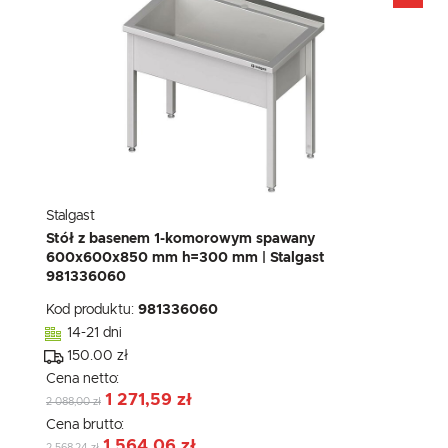
Stalgast
Stół z basenem 1-komorowym spawany
600x600x850 mm h=300 mm | Stalgast
981336060
Kod produktu:
981336060
14-21 dni
150.00 zł
Cena netto:
1 271,59 zł
2 088,00 zł
Cena brutto:
1 564,06 zł