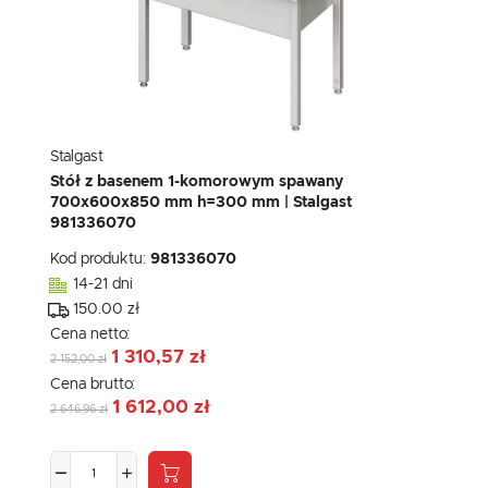
Stalgast
Stół z basenem 1-komorowym spawany
700x600x850 mm h=300 mm | Stalgast
981336070
Kod produktu:
981336070
14-21 dni
150.00 zł
Cena netto:
1 310,57 zł
2 152,00 zł
Cena brutto:
1 612,00 zł
2 646,96 zł