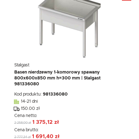
Stalgast
Basen nierdzewny 1-komorowy spawany
800x600x850 mm h=300 mm | Stalgast
981336080
Kod produktu:
981336080
14-21 dni
150.00 zł
Cena netto:
1 375,12 zł
2 258,00 zł
Cena brutto:
1 691,40 zł
2 777,34 zł