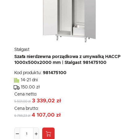
Stalgast
Szafa nierdzewna porządkowa z umywalką HACCP
1000x500x2000 mm | Stalgast 981475100
Kod produktu:
981475100
14-21 dni
150.00 zł
Cena netto:
3 339,02 zł
5 501,00 zł
Cena brutto:
4 107,00 zł
6 766,23 zł