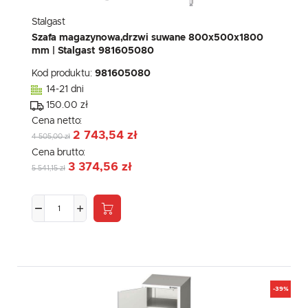
Stalgast
Szafa magazynowa,drzwi suwane 800x500x1800
mm | Stalgast 981605080
Kod produktu:
981605080
14-21 dni
150.00 zł
Cena netto:
2 743,54 zł
4 505,00 zł
Cena brutto:
3 374,56 zł
5 541,15 zł
-39%