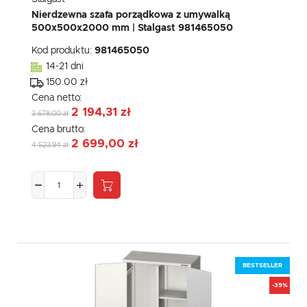
nasze treści w postaci wiadomości, ofert, komunikatów mediów
społecznościowych.
Nierdzewna szafa porządkowa z umywalką
500x500x2000 mm | Stalgast 981465050
Kod produktu:
981465050
14-21 dni
150.00 zł
Cena netto:
2 194,31 zł
3 678,00 zł
Cena brutto:
2 699,00 zł
4 523,94 zł
BESTSELLER
-39%