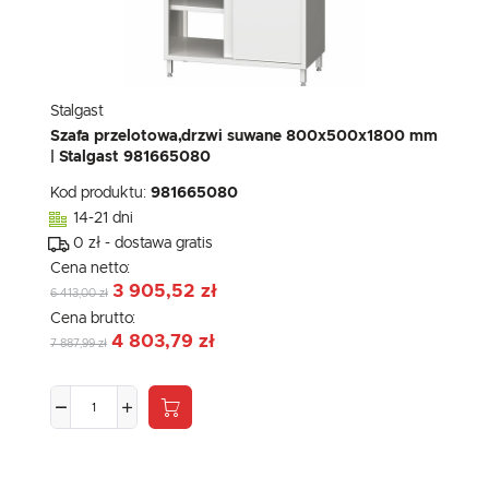
Stalgast
Szafa przelotowa,drzwi suwane 800x500x1800 mm
| Stalgast 981665080
Kod produktu:
981665080
14-21 dni
0 zł - dostawa gratis
Cena netto:
3 905,52 zł
6 413,00 zł
Cena brutto:
4 803,79 zł
7 887,99 zł