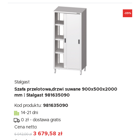
-39%
Stalgast
Szafa przelotowa,drzwi suwane 900x500x2000
mm | Stalgast 981635090
Kod produktu:
981635090
14-21 dni
0 zł - dostawa gratis
Cena netto:
3 679,58 zł
6 042,00 zł