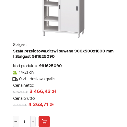
Stalgast
Szafa przelotowa,drzwi suwane 900x500x1800 mm
| Stalgast 981625090
Kod produktu:
981625090
14-21 dni
0 zł - dostawa gratis
Cena netto:
3 466,43 zł
5 692,00 zł
Cena brutto:
4 263,71 zł
7 001,16 zł