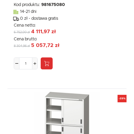
Kod produktu:
981675080
14-21 dni
0 zł - dostawa gratis
Cena netto:
4 111,97 zł
6 752,00 zł
Cena brutto:
5 057,72 zł
8 304,96 zł
-39%