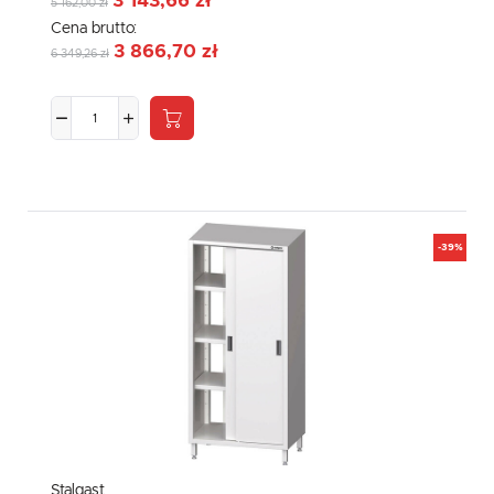
3 143,66 zł
5 162,00 zł
Cena brutto:
3 866,70 zł
6 349,26 zł
-39%
Stalgast