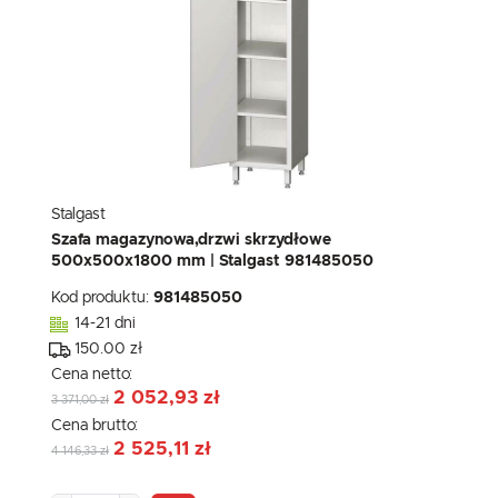
Stalgast
Szafa magazynowa,drzwi skrzydłowe
500x500x1800 mm | Stalgast 981485050
Kod produktu:
981485050
14-21 dni
150.00 zł
Cena netto:
2 052,93 zł
3 371,00 zł
Cena brutto:
2 525,11 zł
4 146,33 zł