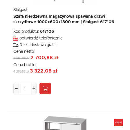
Stalgast
Szafa nierdzewna magazynowa spawana drzwi
skrzydłowe 1000x600x1800 mm | Stalgast 617106
Kod produktu:
617106
potwierdź telefonicznie
0 zł - dostawa gratis
Cena netto:
2 700,88 zł
3 485,00 zł
Cena brutto:
3 322,08 zł
4 286,55 zł
-39%