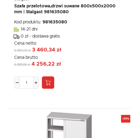
Szafa przelotowa,drzwi suwane 800x500x2000
mm | Stalgast 981635080
Kod produktu:
981635080
14-21 dni
0 zł - dostawa gratis
Cena netto:
3 460,34 zł
5 682,00 zł
Cena brutto:
4 256,22 zł
6 988,86 zł
-39%