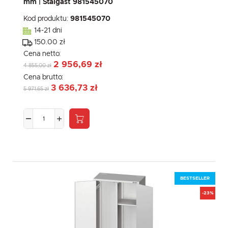
mm | Stalgast 981545070
Kod produktu:
981545070
14-21 dni
150.00 zł
Cena netto:
2 956,69 zł
4 855,00 zł
Cena brutto:
3 636,73 zł
5 971,65 zł
BESTSELLER
-23%