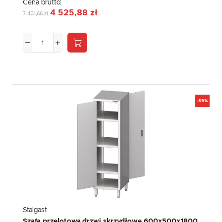
Cena brutto:
4 525,88 zł
7 431,66 zł
-39%
Stalgast
Szafa przelotowa,drzwi skrzydłowe 600x500x1800