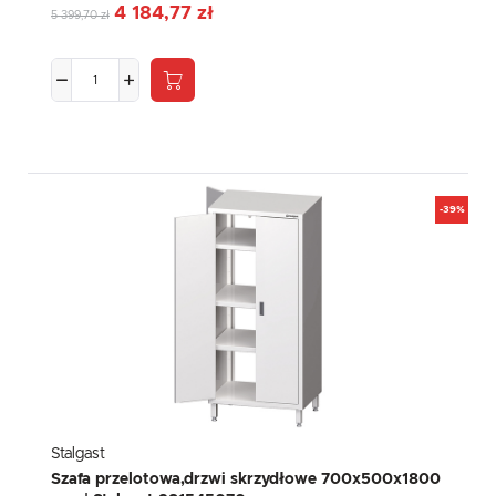
4 184,77 zł
5 399,70 zł
-39%
Stalgast
Szafa przelotowa,drzwi skrzydłowe 700x500x1800