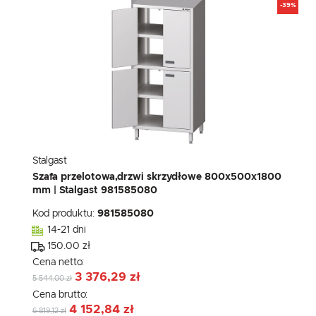
-39%
Stalgast
Szafa przelotowa,drzwi skrzydłowe 800x500x1800
mm | Stalgast 981585080
Kod produktu:
981585080
14-21 dni
150.00 zł
Cena netto:
3 376,29 zł
5 544,00 zł
Cena brutto:
4 152,84 zł
6 819,12 zł