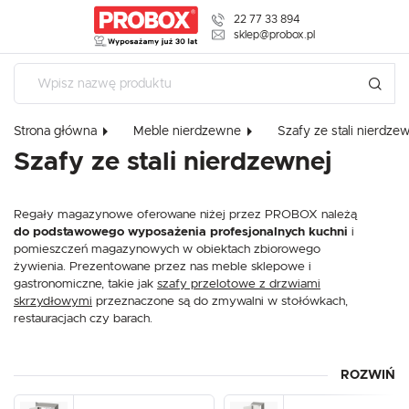
22 77 33 894
USTAWIENIA REGIONALNE
sklep@probox.pl
Lokalizacja
Polska
Strona główna
Meble nierdzewne
Szafy ze stali nierdze
Język
Szafy ze stali nierdzewnej
USTAWIENIA
polski
Waluta
Szanujemy Twoją prywatność. Możesz zmienić ustawienia cookies l
Regały magazynowe oferowane niżej przez PROBOX należą
Polski złoty (PLN)
zaakceptować je wszystkie. W dowolnym momencie możesz doko
do podstawowego wyposażenia profesjonalnych kuchni
i
zmiany swoich ustawień.
pomieszczeń magazynowych w obiektach zbiorowego
żywienia. Prezentowane przez nas meble sklepowe i
ZAPISZ
gastronomiczne, takie jak
szafy przelotowe z drzwiami
Niezbędne
skrzydłowymi
przeznaczone są do zmywalni w stołówkach,
restauracjach czy barach.
Niezbędne pliki cookies służą do prawidłowego funkcjonowania strony
internetowej i umożliwiają Ci komfortowe korzystanie z oferowanych przez nas
usług.
Pliki cookies odpowiadają na podejmowane przez Ciebie działania w celu m.in.
ROZWIŃ
To
podstawowy i niezbędny mebel nierdzewny
Więcej
dostosowania Twoich ustawień preferencji prywatności, logowania czy wypełnia
oddzielający strefy wydawania naczyń. Stanowią one idealne
formularzy. Dzięki plikom cookies strona, z której korzystasz, może działać bez