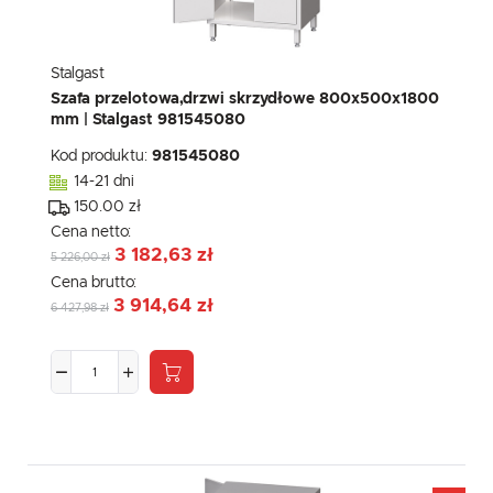
Stalgast
Szafa przelotowa,drzwi skrzydłowe 800x500x1800
mm | Stalgast 981545080
Kod produktu:
981545080
14-21 dni
150.00 zł
Cena netto:
3 182,63 zł
5 226,00 zł
Cena brutto:
3 914,64 zł
6 427,98 zł