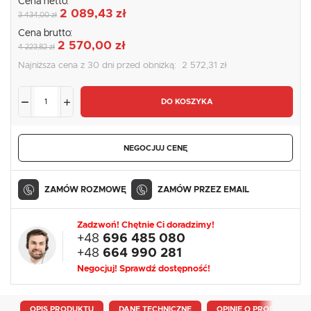
Cena netto:
2 089,43 zł
3 434,00 zł
Cena brutto:
2 570,00 zł
4 223,82 zł
Najniższa cena z 30 dni przed obniżką:
2 572,31 zł
DO KOSZYKA
NEGOCJUJ CENĘ
ZAMÓW ROZMOWĘ
ZAMÓW PRZEZ EMAIL
Zadzwoń! Chętnie Ci doradzimy!
+48
696 485 080
+48
664 990 281
Negocjuj! Sprawdź dostępność!
OPIS PRODUKTU
DANE TECHNICZNE
OPINIE O PRODUKCIE