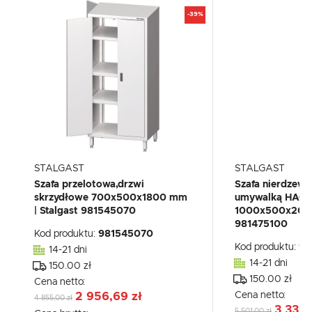
-39%
STALGAST
STALGAST
Szafa przelotowa,drzwi
Szafa nierdzew
skrzydłowe 700x500x1800 mm
umywalką HAC
| Stalgast 981545070
1000x500x2000
981475100
Kod produktu:
981545070
Kod produktu:
98
14-21 dni
14-21 dni
150.00 zł
150.00 zł
Cena netto:
Cena netto:
2 956,69 zł
4 855,00 zł
3 339,
5 501,00 zł