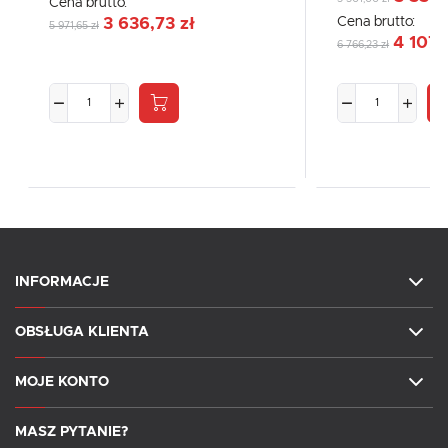
Cena brutto:
Cena brutto:
3 636,73 zł
5 971,65 zł
4 107,
6 766,23 zł
INFORMACJE
OBSŁUGA KLIENTA
MOJE KONTO
MASZ PYTANIE?