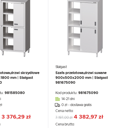
Stalgast
lotowa,drzwi skrzydłowe
Szafa przelotowa,drzwi suwane
800 mm | Stalgast
900x500x2000 mm | Stalgast
0
981675090
tu:
981585080
Kod produktu:
981675090
i
14-21 dni
zł
0 zł - dostawa gratis
:
Cena netto:
3 376,29 zł
4 382,97 zł
ł
7 197,00 zł
:
Cena brutto: