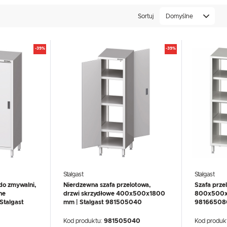
UX
WHIRLPOOL
YATO GASTRO
anymi i skrzydłowymi, wśród których dominują produkty stworzone p
PROFESSIONAL
a. W trosce o klienta oferujemy kompleksowe doradztwo w zakres
Sortuj
Domyślne
-39%
-39%
Stalgast
Stalgast
do zmywalni,
Nierdzewna szafa przelotowa,
Szafa prze
ne
drzwi skrzydłowe 400x500x1800
800x500x1
talgast
mm | Stalgast 981505040
98166508
Kod produktu:
981505040
Kod produk