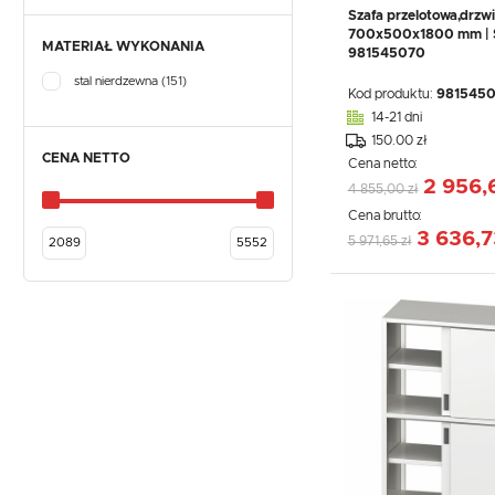
Szafa przelotowa,drzw
700x500x1800 mm | S
MATERIAŁ WYKONANIA
981545070
stal nierdzewna
(151)
Kod produktu:
981545
14-21 dni
150.00 zł
CENA NETTO
Cena netto:
2 956,
4 855,00 zł
Cena brutto:
3 636,7
5 971,65 zł