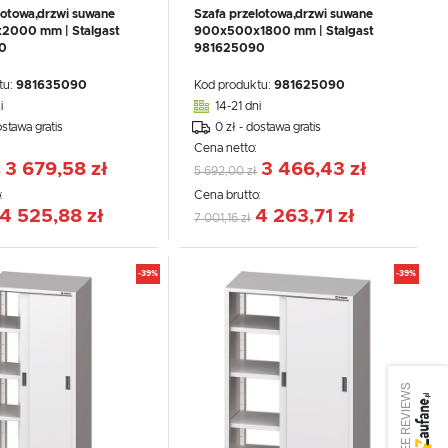
lotowa,drzwi suwane
Szafa przelotowa,drzwi suwane
000 mm | Stalgast
900x500x1800 mm | Stalgast
0
981625090
tu:
981635090
Kod produktu:
981625090
i
14-21 dni
ostawa gratis
0 zł - dostawa gratis
:
Cena netto:
3 679,58 zł
3 466,43 zł
ł
5 692,00 zł
:
Cena brutto:
4 525,88 zł
4 263,71 zł
7 001,16 zł
-39%
-39%
SEE REVIEWS