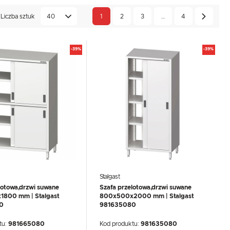
rzez firmę Stalgast. Wyróżnia je atrakcyjna cena oraz
ie wyboru odpowiedniego wariantu.
Liczba sztuk
40
1
2
3
…
4
-39%
-39%
Stalgast
lotowa,drzwi suwane
Szafa przelotowa,drzwi suwane
800 mm | Stalgast
800x500x2000 mm | Stalgast
0
981635080
tu:
981665080
Kod produktu:
981635080