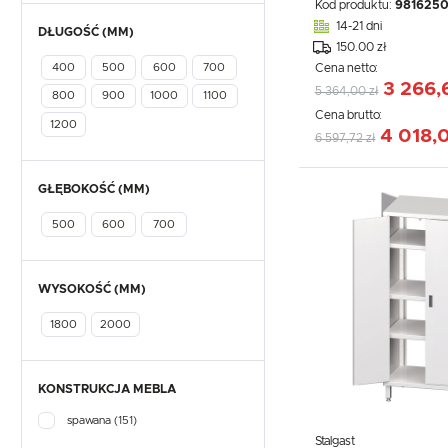
Kod produktu:
981625
14-21 dni
DŁUGOŚĆ (MM)
150.00 zł
Cena netto:
400
500
600
700
3 266,
5 364,00 zł
800
900
1000
1100
Cena brutto:
1200
4 018,0
6 597,72 zł
GŁĘBOKOŚĆ (MM)
500
600
700
WYSOKOŚĆ (MM)
1800
2000
KONSTRUKCJA MEBLA
spawana
(151)
Stalgast