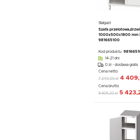
Stalgast
Szafa przelotowa,drzw
1000x500x1800 mm | 
981665100
Kod produktu:
9816651
14-21 dni
0 zł - dostawa gratis
Cena netto:
4 409,
7 240,00 zł
Cena brutto:
5 423,2
8 905,20 zł