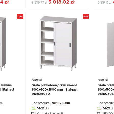
4 zł
5 018,02 zł
8 239,77 zł
6 819,12 zł
-39%
-39%
Stalgast
Stalgast
i suwane
Szafa przelotowa,drzwi suwane
Szafa prze
Stalgast
800x600x1800 mm | Stalgast
600x500x1
981626080
98150506
20
Kod produktu:
981626080
Kod produk
14-21 dni
14-21 dn
0 zł - dostawa gratis
150.00 