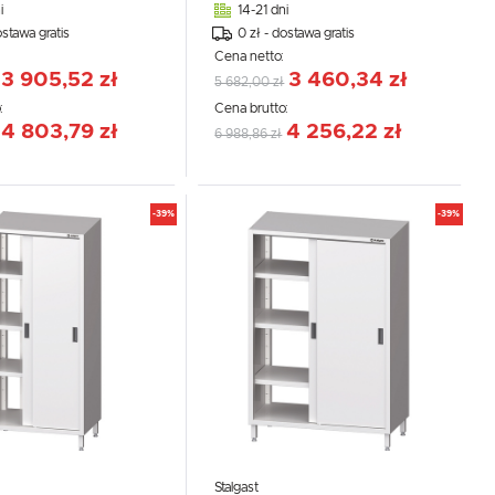
i
14-21 dni
ostawa gratis
0 zł - dostawa gratis
:
Cena netto:
3 905,52 zł
3 460,34 zł
5 682,00 zł
:
Cena brutto:
4 803,79 zł
4 256,22 zł
6 988,86 zł
-39%
-39%
Stalgast