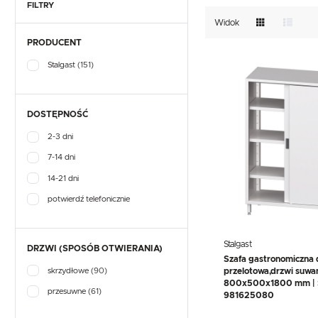
TEFCOLD
UNOX
VIAL
GASTRONOMICZNE
FILTRY
zmywalni z drzwiami suw
NACZYNIA I PRZYBORY
wysoka jakość wykonani
Widok
KUCHENNE
EKSPRESY DO KAWY
PRODUCENT
PRZECHOWYWANIE I
NACZYNIA I PRZYBORY
TRANSPORT
KUCHENNE
Stalgast
(151)
WYPOSAŻENIE
PRZECHOWYWANIE I
SKLEPÓW
TRANSPORT
WYPOSAŻENIE
SKLEPÓW
DOSTĘPNOŚĆ
2-3 dni
7-14 dni
14-21 dni
potwierdź telefonicznie
Stalgast
DRZWI (SPOSÓB OTWIERANIA)
Szafa gastronomiczna 
skrzydłowe
(90)
przelotowa,drzwi suwa
800x500x1800 mm | S
przesuwne
(61)
981625080