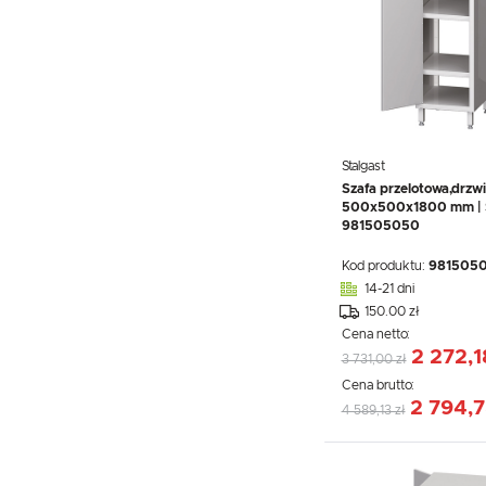
Stalgast
Szafa przelotowa,drzw
500x500x1800 mm | S
981505050
Kod produktu:
981505
14-21 dni
150.00 zł
Cena netto:
2 272,1
3 731,00 zł
Cena brutto:
2 794,7
4 589,13 zł