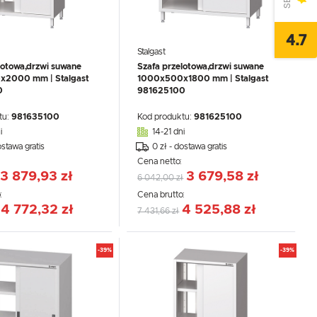
4.7
Stalgast
lotowa,drzwi suwane
Szafa przelotowa,drzwi suwane
2000 mm | Stalgast
1000x500x1800 mm | Stalgast
0
981625100
tu:
981635100
Kod produktu:
981625100
i
14-21 dni
ostawa gratis
0 zł - dostawa gratis
:
Cena netto:
3 879,93 zł
3 679,58 zł
6 042,00 zł
:
Cena brutto:
4 772,32 zł
4 525,88 zł
7 431,66 zł
-39%
-39%
,