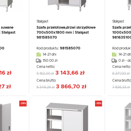
Stalgast
Stalgast
i suwane
Szafa przelotowa,drzwi skrzydłowe
Szafa prze
Stalgast
700x500x1800 mm | Stalgast
1000x500x
981585070
98163510
00
Kod produktu:
981585070
Kod produk
14-21 dni
14-21 dn
150.00 zł
0 zł - d
Cena netto:
Cena netto
USTAWIENIA
16 zł
3 143,66 zł
5 162,00 zł
6 371,00 zł
Cena brutto:
Cena brutto
Szanujemy Twoją prywatność. Możesz zmienić ustawienia cookies lub zaakceptować je
7 zł
3 866,70 zł
6 349,26 zł
7 836,33 zł
wszystkie. W dowolnym momencie możesz dokonać zmiany swoich ustawień.
USTAWIENIA REGIONALNE
-39%
-39%
Niezbędne
Lokalizacja
Niezbędne pliki cookies służą do prawidłowego funkcjonowania strony internetowej i umożliwiają Ci
Polska
komfortowe korzystanie z oferowanych przez nas usług.
Pliki cookies odpowiadają na podejmowane przez Ciebie działania w celu m.in. dostosowania Twoich
Więcej
Język
ustawień preferencji prywatności, logowania czy wypełniania formularzy. Dzięki plikom cookies strona
z której korzystasz, może działać bez zakłóceń.