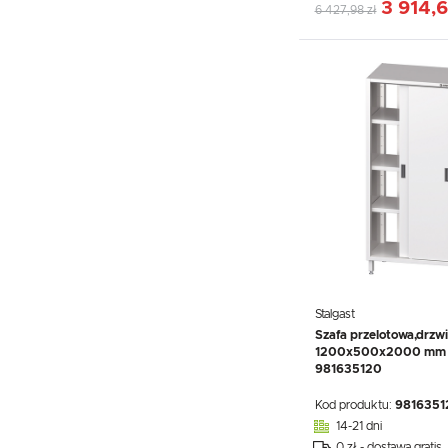
3 914,6
6 427,98 zł
Stalgast
Szafa przelotowa,drzw
1200x500x2000 mm | 
981635120
Kod produktu:
9816351
14-21 dni
0 zł - dostawa gratis