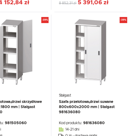
4 152,84 zł
5 391,06 zł
8 852,31 zł
-39%
-39%
Stalgast
lotowa,drzwi skrzydłowe
Szafa przelotowa,drzwi suwane
800 mm | Stalgast
800x600x2000 mm | Stalgast
0
981636080
tu:
981505060
Kod produktu:
981636080
i
14-21 dni
zł
0 zł - dostawa gratis