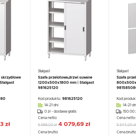
Stalgast
Stalgast
i skrzydłowe
Szafa przelotowa,drzwi suwane
Szafa prze
talgast
1200x500x1800 mm | Stalgast
800x500x1
981625120
98158508
080
Kod produktu:
981625120
Kod produk
14-21 dni
14-21 dn
0 zł - dostawa gratis
150.00 
Cena netto:
Cena netto
3 zł
4 079,69 zł
6 699,00 zł
5 544,00 z
Cena brutto:
Cena brutto