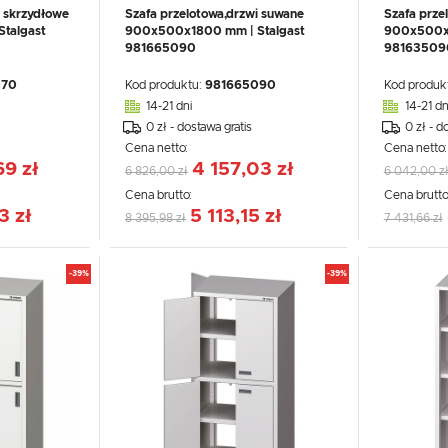
i skrzydłowe
Szafa przelotowa,drzwi suwane
Szafa prze
talgast
900x500x1800 mm | Stalgast
900x500x2
981665090
98163509
070
Kod produktu:
981665090
Kod produk
14-21 dni
14-21 dn
0 zł - dostawa gratis
0 zł - d
Cena netto:
Cena netto
69 zł
4 157,03 zł
6 826,00 zł
6 042,00 z
Cena brutto:
Cena brutto
3 zł
5 113,15 zł
8 395,98 zł
7 431,66 zł
-39%
-39%