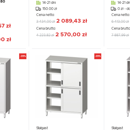
080
14-21 dni
14-21 dn
150.00 zł
0 zł - d
Cena netto:
Cena netto
2 089,43 zł
3 434,00 zł
6 413,00 zł
67 zł
Cena brutto:
Cena brutto
2 570,00 zł
4 223,82 zł
7 887,99 zł
0 zł
-39%
-39%
Stalgast
Stalgast