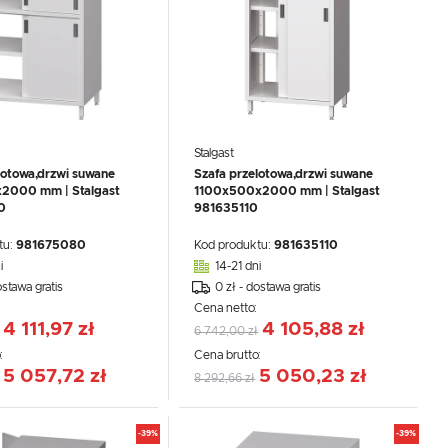
Stalgast
lotowa,drzwi suwane
Szafa przelotowa,drzwi suwane
000 mm | Stalgast
1100x500x2000 mm | Stalgast
0
981635110
.
e
tu:
981675080
Kod produktu:
981635110
i
14-21 dni
ostawa gratis
0 zł - dostawa gratis
:
Cena netto:
4 111,97 zł
4 105,88 zł
6 742,00 zł
:
Cena brutto:
5 057,72 zł
5 050,23 zł
8 292,66 zł
-39%
-39%