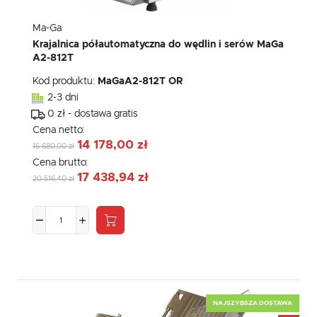
Ma-Ga
Krajalnica półautomatyczna do wędlin i serów MaGa
A2-812T
Kod produktu:
MaGaA2-812T OR
2-3 dni
0 zł - dostawa gratis
Cena netto:
14 178,00 zł
16 680,00 zł
Cena brutto:
17 438,94 zł
20 516,40 zł
NAJSZYBSZA DOSTAWA