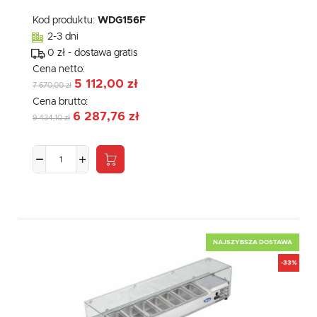
Kod produktu:
WDG156F
2-3 dni
0 zł - dostawa gratis
Cena netto:
5 112,00 zł
7 670,00 zł
Cena brutto:
6 287,76 zł
9 434,10 zł
NAJSZYBSZA DOSTAWA
-33%