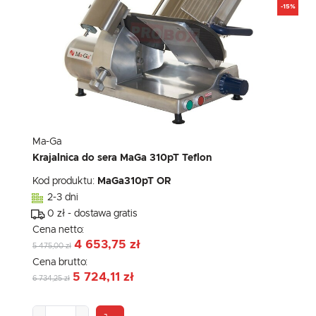
-15%
Ma-Ga
Krajalnica do sera MaGa 310pT Teflon
Kod produktu:
MaGa310pT OR
2-3 dni
0 zł - dostawa gratis
Cena netto:
4 653,75 zł
5 475,00 zł
Cena brutto:
5 724,11 zł
6 734,25 zł