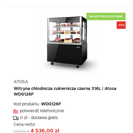
NAJSZYBSZA DOSTAWA
-33%
ATOSA
Witryna chłodnicza cukiernicza czarna 316L | Atosa
WDG126F
Kod produktu:
WDG126F
potwierdź telefonicznie
0 zł - dostawa gratis
Cena netto:
4 536,00 zł
6 810,00 zł