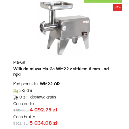
-15%
Ma-Ga
Wilk do mięsa Ma-Ga WM22 z sitkiem 6 mm - od
ręki
Kod produktu:
WM22 OR
2-3 dni
0 zł - dostawa gratis
Cena netto:
4 092,75 zł
4 815,00 zł
Cena brutto:
5 034,08 zł
5 922,45 zł