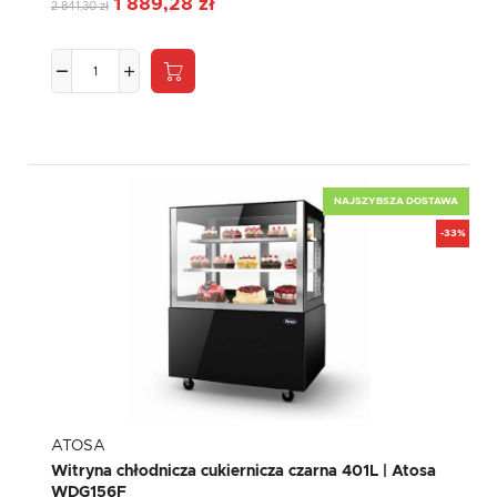
1 889,28 zł
komunikatów mediów społecznościowych.
2 841,30 zł
NAJSZYBSZA DOSTAWA
-33%
ATOSA
Witryna chłodnicza cukiernicza czarna 401L | Atosa
WDG156F