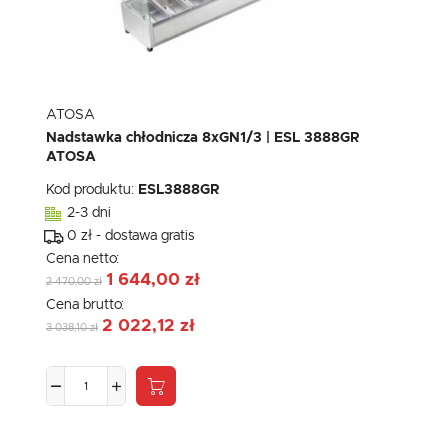
ATOSA
Nadstawka chłodnicza 8xGN1/3 | ESL 3888GR
ATOSA
Kod produktu:
ESL3888GR
2-3 dni
0 zł - dostawa gratis
Cena netto:
1 644,00 zł
2 470,00 zł
Cena brutto:
2 022,12 zł
3 038,10 zł