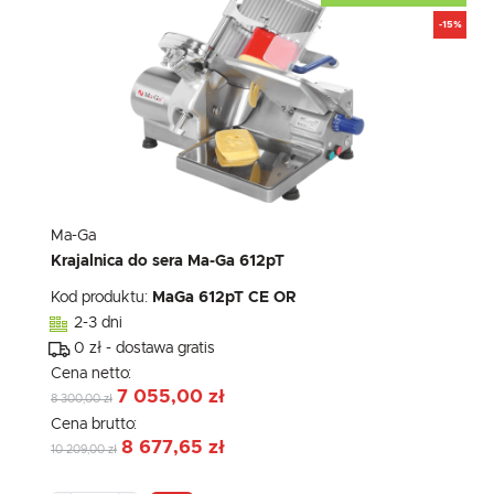
-15%
Ma-Ga
Krajalnica do sera Ma-Ga 612pT
Kod produktu:
MaGa 612pT CE OR
2-3 dni
0 zł - dostawa gratis
Cena netto:
7 055,00 zł
8 300,00 zł
Cena brutto:
8 677,65 zł
10 209,00 zł