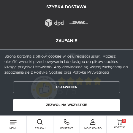
SZYBKA DOSTAWA
ZAUFANIE
Strona korzysta z plików cookies w celu realizacji usług. Możesz
określić warunki przechowywania lub dostępu do plików cookies
ZAPISZ WYBRANE
klikając przycisk Ustawienia. Aby dowiedzieć się więcej zachęcamy do
zapoznania się z Polityką Cookies oraz Polityką Prywatności.
ZEZWÓL NA WSZYSTKIE
5
/ 5
USTAWIENIA
1
opinii
ZEZWÓL NA WSZYSTKIE
0
Copyright by probox.pl
KOSZYK
MENU
SZUKAJ
KONTAKT
MOJE KONTO