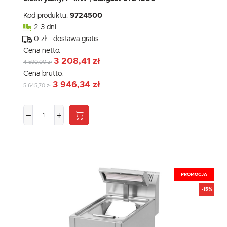
Kod produktu:
9724500
2-3 dni
0 zł - dostawa gratis
Cena netto:
3 208,41 zł
4 590,00 zł
Cena brutto:
3 946,34 zł
5 645,70 zł
PROMOCJA
-15%