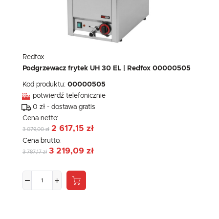
Redfox
Podgrzewacz frytek UH 30 EL | Redfox 00000505
Kod produktu:
00000505
potwierdź telefonicznie
0 zł - dostawa gratis
Cena netto:
2 617,15 zł
3 079,00 zł
Cena brutto:
3 219,09 zł
3 787,17 zł