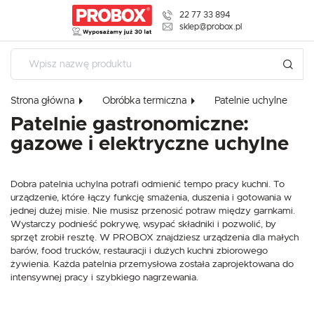
22 77 33 894
USTAWIENIA REGIONALNE
sklep@probox.pl
Lokalizacja
Polska
Strona główna
Obróbka termiczna
Patelnie uchylne
Język
USTAWIENIA
Patelnie gastronomiczne:
polski
gazowe i elektryczne uchylne
Szanujemy Twoją prywatność. Możesz zmienić ustawienia
Waluta
cookies lub zaakceptować je wszystkie. W dowolnym
Polski złoty (PLN)
momencie możesz dokonać zmiany swoich ustawień.
Dobra patelnia uchylna potrafi odmienić tempo pracy kuchni. To
urządzenie, które łączy funkcję smażenia, duszenia i gotowania w
jednej dużej misie. Nie musisz przenosić potraw między garnkami.
ZAPISZ
Niezbędne
Wystarczy podnieść pokrywę, wsypać składniki i pozwolić, by
sprzęt zrobił resztę. W PROBOX znajdziesz urządzenia dla małych
Niezbędne pliki cookies służą do prawidłowego funkcjonowania strony
internetowej i umożliwiają Ci komfortowe korzystanie z oferowanych przez
barów, food trucków, restauracji i dużych kuchni zbiorowego
nas usług.
żywienia. Każda patelnia przemysłowa została zaprojektowana do
Pliki cookies odpowiadają na podejmowane przez Ciebie działania w celu
intensywnej pracy i szybkiego nagrzewania.
Więcej
m.in. dostosowania Twoich ustawień preferencji prywatności, logowania czy
wypełniania formularzy. Dzięki plikom cookies strona, z której korzystasz,
może działać bez zakłóceń.