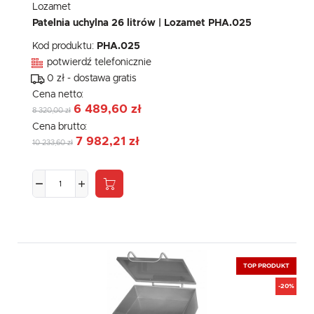
Lozamet
Patelnia uchylna 26 litrów | Lozamet PHA.025
Kod produktu:
PHA.025
potwierdź telefonicznie
0 zł - dostawa gratis
Cena netto:
6 489,60 zł
8 320,00 zł
Cena brutto:
7 982,21 zł
10 233,60 zł
TOP PRODUKT
-20%