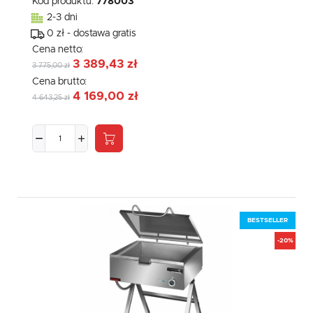
Kod produktu:
778003
komunikatów mediów społecznościowych.
2-3 dni
0 zł - dostawa gratis
Cena netto:
3 389,43 zł
3 775,00 zł
Cena brutto:
4 169,00 zł
4 643,25 zł
BESTSELLER
-20%