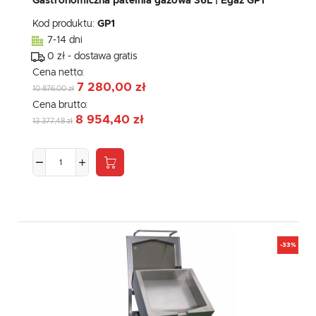
Gastronomiczna patelnia gazowa 36L | Egaz GP1
Kod produktu:
GP1
7-14 dni
0 zł - dostawa gratis
Cena netto:
7 280,00 zł
10 876,00 zł
Cena brutto:
8 954,40 zł
13 377,48 zł
-33%