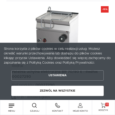
-15%
Strona korzysta z plików cookies w celu realizacji usług. Możesz
określić warunki przechowywania lub dostępu do plików cookies
ZAPISZ WYBRANE
klikając przycisk Ustawienia. Aby dowiedzieć się więcej zachęcamy do
zapoznania się z Polityką Cookies oraz Polityką Prywatności.
Redfox
ZEZWÓL NA WSZYSTKIE
Patelnia uchylna elektryczna BR 70/80 E | Redfox
USTAWIENIA
00027290
Kod produktu:
00027290
ZEZWÓL NA WSZYSTKIE
potwierdź telefonicznie
0 zł - dostawa gratis
Cena netto:
0
14 449,15 zł
16 999,00 zł
KOSZYK
MENU
SZUKAJ
KONTAKT
MOJE KONTO
Cena brutto: