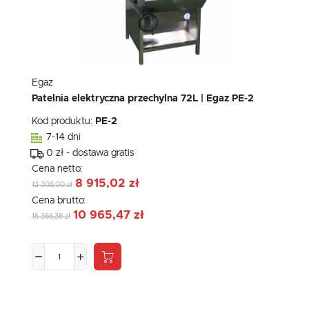
Egaz
Patelnia elektryczna przechylna 72L | Egaz PE-2
Kod produktu:
PE-2
7-14 dni
0 zł - dostawa gratis
Cena netto:
8 915,02 zł
13 306,00 zł
Cena brutto:
10 965,47 zł
16 366,38 zł