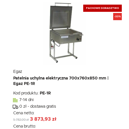
FACHOWE DORADZTWO
-33%
Egaz
Patelnia uchylna elektryczna 700x760x850 mm |
Egaz PE-1R
Kod produktu:
PE-1R
7-14 dni
0 zł - dostawa gratis
Cena netto:
3 873,93 zł
5 782,00 zł
Cena brutto: