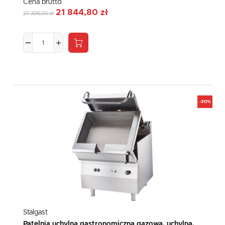
Cena brutto:
21 844,80 zł
27 306,00 zł
-30%
Stalgast
Patelnia uchylna gastronomiczna gazowa, uchylna,