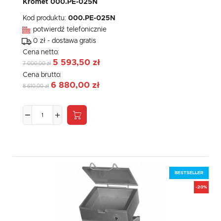
Kromet 000.PE-025N
Kod produktu:
000.PE-025N
potwierdź telefonicznie
0 zł - dostawa gratis
Cena netto:
5 593,50 zł
7 000,00 zł
Cena brutto:
6 880,00 zł
8 610,00 zł
BESTSELLER
-20%