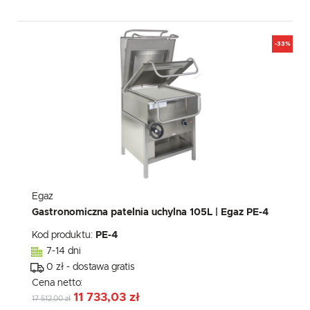
-33%
Egaz
Gastronomiczna patelnia uchylna 105L | Egaz PE-4
Kod produktu:
PE-4
7-14 dni
0 zł - dostawa gratis
Cena netto:
11 733,03 zł
17 512,00 zł