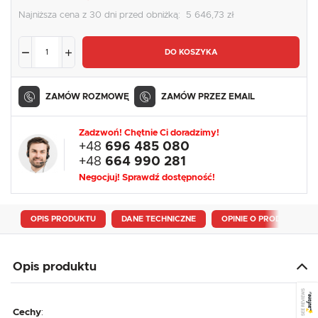
Najniższa cena z 30 dni przed obniżką:
5 646,73 zł
DO KOSZYKA
ZAMÓW ROZMOWĘ
ZAMÓW PRZEZ EMAIL
Zadzwoń! Chętnie Ci doradzimy!
+48
696 485 080
+48
664 990 281
Negocjuj! Sprawdź dostępność!
OPIS PRODUKTU
DANE TECHNICZNE
OPINIE O PRODUKCIE
Opis produktu
SEE REVIEWS
Cechy
: