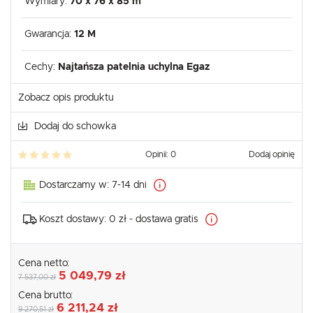
Wymiary:
70 x 76 x 85 m
Gwarancja:
12 M
Cechy:
Najtańsza patelnia uchylna Egaz
Zobacz opis produktu
Dodaj do schowka
Opinii: 0
Dodaj opinię
Dostarczamy w:
7-14 dni
Koszt dostawy:
0 zł - dostawa gratis
Cena netto:
5 049,79 zł
7 537,00 zł
Cena brutto:
6 211,24 zł
9 270,51 zł