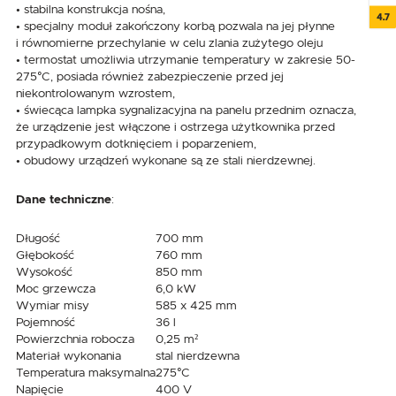
• stabilna konstrukcja nośna,
4.7
• specjalny moduł zakończony korbą pozwala na jej płynne
i równomierne przechylanie w celu zlania zużytego oleju
• termostat umożliwia utrzymanie temperatury w zakresie 50-
275°C, posiada również zabezpieczenie przed jej
niekontrolowanym wzrostem,
• świecąca lampka sygnalizacyjna na panelu przednim oznacza,
że urządzenie jest włączone i ostrzega użytkownika przed
przypadkowym dotknięciem i poparzeniem,
• obudowy urządzeń wykonane są ze stali nierdzewnej.
Dane techniczne
:
Długość
700 mm
Głębokość
760 mm
Wysokość
850 mm
Moc grzewcza
6,0 kW
Wymiar misy
585 x 425 mm
Pojemność
36 l
Powierzchnia robocza
0,25 m²
Materiał wykonania
stal nierdzewna
Temperatura maksymalna
275°C
Napięcie
400 V