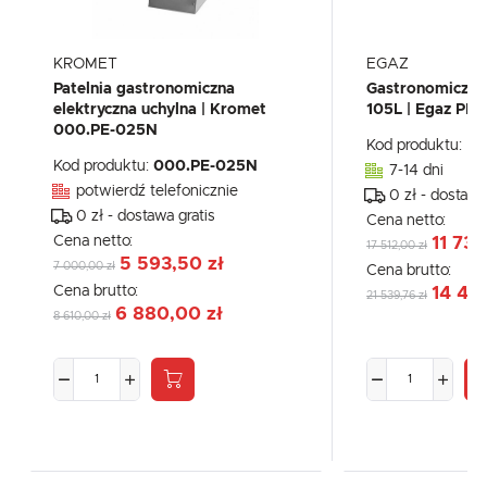
KROMET
EGAZ
Patelnia gastronomiczna
Gastronomiczna 
elektryczna uchylna | Kromet
105L | Egaz PE-
000.PE-025N
Kod produktu:
PE
Kod produktu:
000.PE-025N
7-14 dni
potwierdź telefonicznie
0 zł - dostawa
0 zł - dostawa gratis
Cena netto:
Cena netto:
11 733
17 512,00 zł
5 593,50 zł
7 000,00 zł
Cena brutto:
Cena brutto:
14 431
21 539,76 zł
6 880,00 zł
8 610,00 zł