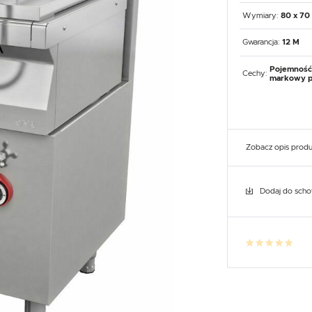
UX
WHIRLPOOL
YATO GASTRO
PROFESSIONAL
Wymiary:
80 x 70
Gwarancja:
12 M
Pojemność 
Cechy:
markowy p
Zobacz opis prod
Dodaj do sch