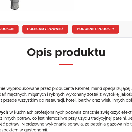
ODUKCIE
POLECAMY RÓWNIEŻ
PODOBNE PRODUKTY
Opis produktu
enie wyprodukowane przez producenta Kromet, marki specjalizującej 
dań mącznych, mięsnych i rybnych wykonany został z wysokiej jakośc
t przede wszystkim do restauracji, hoteli, barów oraz wielu innych 
wych
w kuchniach profesjonalnych pozwala znacznie zwiększyć efekt
z innych potraw, co jest niemożliwe przy użyciu tradycyjnej patelni
ść potraw. Nierdzewne wykonanie sprawia, że patelnia gazowa nie tyl
 aspektem w gastronomii.