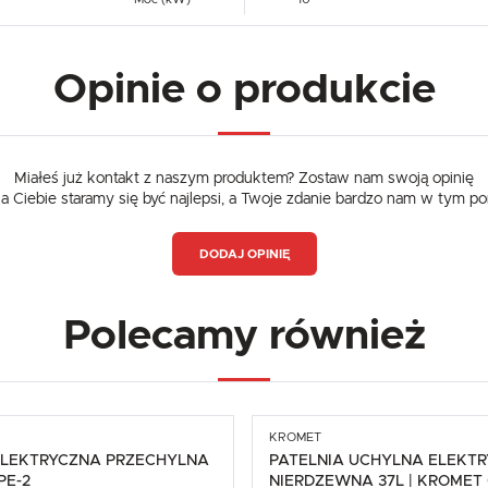
Funkcjonalne i personalizacyjne
Waluta
Tego typu pliki cookies umożliwiają stronie internetowej zapamiętanie wprowadzonych przez Ciebie
Polski złoty (PLN)
ustawień oraz personalizację określonych funkcjonalności czy prezentowanych treści.
Opinie o produkcie
Dzięki tym plikom cookies możemy zapewnić Ci większy komfort korzystania z funkcjonalności naszej
Więcej
strony poprzez dopasowanie jej do Twoich indywidualnych preferencji. Wyrażenie zgody na
funkcjonalne i personalizacyjne pliki cookies gwarantuje dostępność większej ilości funkcji na stronie.
ZAPISZ
Analityczne
ZAPISZ WYBRANE
Miałeś już kontakt z naszym produktem? Zostaw nam swoją opinię
Analityczne pliki cookies pomagają nam rozwijać się i dostosowywać do Twoich potrzeb.
dla Ciebie staramy się być najlepsi, a Twoje zdanie bardzo nam w tym p
Cookies analityczne pozwalają na uzyskanie informacji w zakresie wykorzystywania witryny
Więcej
internetowej, miejsca oraz częstotliwości, z jaką odwiedzane są nasze serwisy www. Dane pozwalają
ZEZWÓL NA WSZYSTKIE
nam na ocenę naszych serwisów internetowych pod względem ich popularności wśród użytkowników
Zgromadzone informacje są przetwarzane w formie zanonimizowanej. Wyrażenie zgody na analityczn
DODAJ OPINIĘ
pliki cookies gwarantuje dostępność wszystkich funkcjonalności.
Reklamowe
Dzięki reklamowym plikom cookies prezentujemy Ci najciekawsze informacje i aktualności na stronach
Polecamy również
naszych partnerów.
Promocyjne pliki cookies służą do prezentowania Ci naszych komunikatów na podstawie analizy
Więcej
Twoich upodobań oraz Twoich zwyczajów dotyczących przeglądanej witryny internetowej. Treści
promocyjne mogą pojawić się na stronach podmiotów trzecich lub firm będących naszymi partnerami
oraz innych dostawców usług. Firmy te działają w charakterze pośredników prezentujących nasze
treści w postaci wiadomości, ofert, komunikatów mediów społecznościowych.
KROMET
ELEKTRYCZNA PRZECHYLNA
PATELNIA UCHYLNA ELEKT
PE-2
NIERDZEWNA 37L | KROMET 