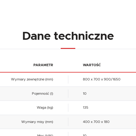
Dane techniczne
PARAMETR
WARTOŚĆ
USTAWIENIA
Wymiary zewnętrzne (mm)
800 x 700 x 900/1650
Szanujemy Twoją prywatność. Możesz zmienić ustawienia cookies lub zaakceptować je
wszystkie. W dowolnym momencie możesz dokonać zmiany swoich ustawień.
USTAWIENIA REGIONALNE
Pojemność (l)
10
Niezbędne
Lokalizacja
Waga (kg)
135
Niezbędne pliki cookies służą do prawidłowego funkcjonowania strony internetowej i umożliwiają Ci
Polska
komfortowe korzystanie z oferowanych przez nas usług.
Wymiary misy (mm)
400 x 700 x 180
Pliki cookies odpowiadają na podejmowane przez Ciebie działania w celu m.in. dostosowania Twoich
Więcej
Język
ustawień preferencji prywatności, logowania czy wypełniania formularzy. Dzięki plikom cookies strona
z której korzystasz, może działać bez zakłóceń.
polski
Moc (kW)
10