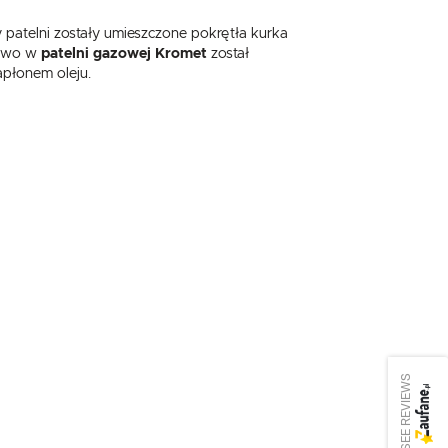
atelni zostały umieszczone pokrętła kurka
kowo w
patelni gazowej Kromet
został
apłonem oleju.
SEE REVIEWS