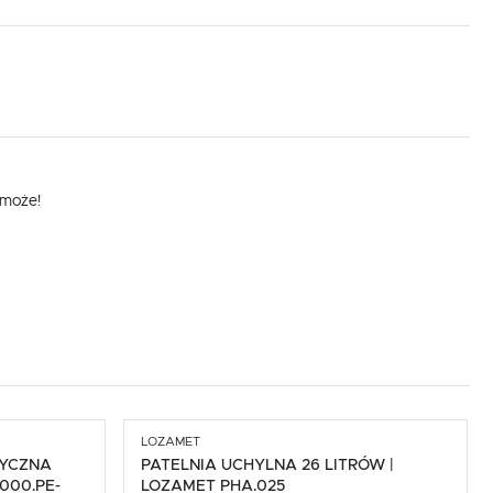
omoże!
.
e
LOZAMET
RYCZNA
PATELNIA UCHYLNA 26 LITRÓW |
000.PE-
LOZAMET PHA.025