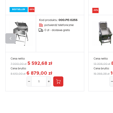
BESTSELLER
-20%
-33%
Kod produktu:
000.PE-025S
potwierdź telefonicznie
0 zł - dostawa gratis
Cena netto:
Cena netto:
5 592,68 zł
7 000,00 zł
13 306,00 zł
Cena brutto:
Cena brutto:
6 879,00 zł
1
8 610,00 zł
16 366,38 zł