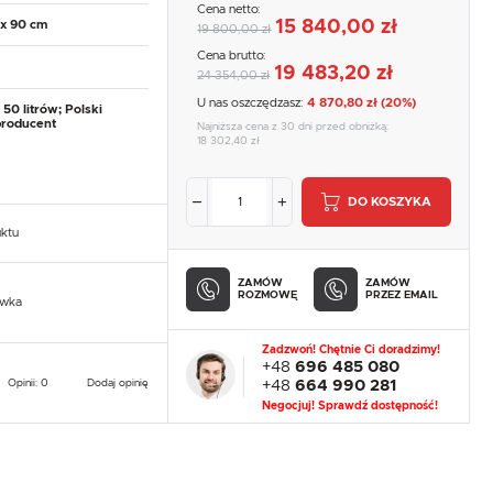
Cena netto:
15 840,00 zł
 x 90 cm
19 800,00 zł
Cena brutto:
19 483,20 zł
24 354,00 zł
U nas oszczędzasz:
4 870,80 zł (20%)
50 litrów; Polski
roducent
Najniższa cena z 30 dni przed obniżką:
18 302,40 zł
DO KOSZYKA
uktu
ZAMÓW
ZAMÓW
ROZMOWĘ
PRZEZ EMAIL
owka
Zadzwoń! Chętnie Ci doradzimy!
+48
696 485 080
Opinii: 0
Dodaj opinię
+48
664 990 281
Negocjuj! Sprawdź dostępność!