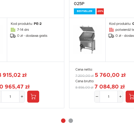
025P
BESTSELLER
-20%
Kod produktu:
PE-2
Kod produktu:
7-14 dni
potwierdź te
0 zł - dostawa gratis
0 zł - dosta
Cena netto:
8 915,02 zł
5 760,00 zł
7 200,00 zł
Cena brutto:
0 965,47 zł
7 084,80 zł
8 856,00 zł