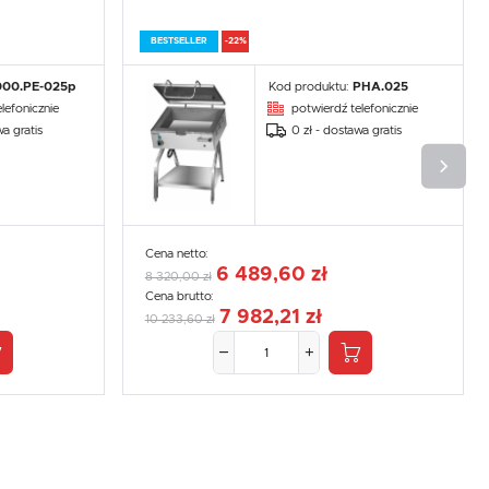
BESTSELLER
-22%
000.PE-025p
Kod produktu:
PHA.025
lefonicznie
potwierdź telefonicznie
wa gratis
0 zł - dostawa gratis
Cena netto:
6 489,60 zł
8 320,00 zł
Cena brutto:
7 982,21 zł
10 233,60 zł