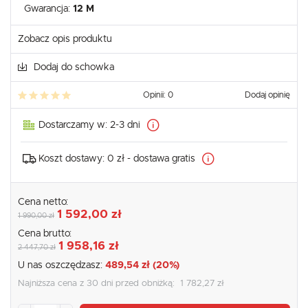
Gwarancja:
12 M
Zobacz opis produktu
Dodaj do schowka
Opinii: 0
Dodaj opinię
Dostarczamy w:
2-3 dni
Koszt dostawy:
0 zł - dostawa gratis
Cena netto:
1 592,00 zł
1 990,00 zł
Cena brutto:
1 958,16 zł
2 447,70 zł
U nas oszczędzasz:
489,54 zł (20%)
Najniższa cena z 30 dni przed obniżką:
1 782,27 zł