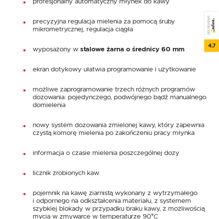
profesjonalny automatyczny młynek do kawy
SEE REVIEWS
precyzyjna regulacja mielenia za pomocą śruby
mikrometrycznej, regulacja ciągła
4.7
wyposażony w
stalowe żarna o średnicy 60 mm
ekran dotykowy ułatwia programowanie i użytkowanie
możliwe zaprogramowanie trzech różnych programów
dozowania: pojedynczego, podwójnego bądź manualnego
domielenia
nowy system dozowania zmielonej kawy, który zapewnia
czystą komorę mielenia po zakończeniu pracy młynka
informacja o czasie mielenia poszczególnej dozy
licznik zrobionych kaw
pojemnik na kawę ziarnistą wykonany z wytrzymałego
i odpornego na odkształcenia materiału, z systemem
szybkiej blokady w przypadku braku kawy, z możliwością
mycia w zmywarce w temperaturze 90°C