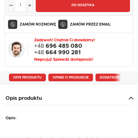
DO KOSZYKA
ZAMÓW ROZMOWĘ
ZAMÓW PRZEZ EMAIL
Zadzwoń! Chętnie Ci doradzimy!
+48
696 485 080
+48
664 990 281
Negocjuj! Sprawdź dostępność!
OPIS PRODUKTU
OPINIE O PRODUKCIE
DODATKOWE INFORM
Opis produktu
Opis: