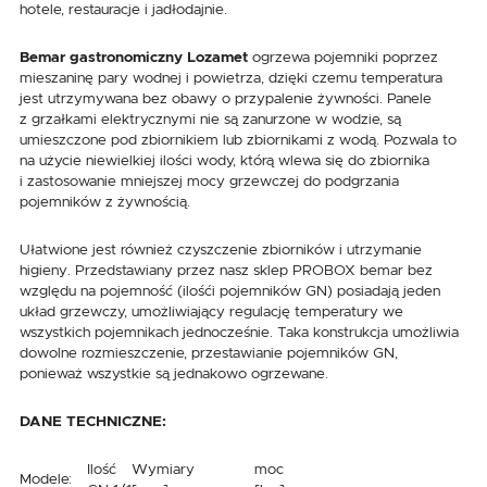
hotele, restauracje i jadłodajnie.
Bemar gastronomiczny Lozamet
ogrzewa pojemniki poprzez
mieszaninę pary wodnej i powietrza, dzięki czemu temperatura
jest utrzymywana bez obawy o przypalenie żywności. Panele
z grzałkami elektrycznymi nie są zanurzone w wodzie, są
umieszczone pod zbiornikiem lub zbiornikami z wodą. Pozwala to
na użycie niewielkiej ilości wody, którą wlewa się do zbiornika
i zastosowanie mniejszej mocy grzewczej do podgrzania
pojemników z żywnością.
Ułatwione jest również czyszczenie zbiorników i utrzymanie
higieny. Przedstawiany przez nasz sklep PROBOX bemar bez
względu na pojemność (ilośći pojemników GN) posiadają jeden
układ grzewczy, umożliwiający regulację temperatury we
wszystkich pojemnikach jednocześnie. Taka konstrukcja umożliwia
dowolne rozmieszczenie, przestawianie pojemników GN,
ponieważ wszystkie są jednakowo ogrzewane.
DANE TECHNICZNE:
Ilość
Wymiary
moc
Modele: