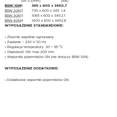
GN 1/1
[mm]
[kw]
BSW.1GN
1
395 x 600 x 345
0,7
BSW.2GN
2
730 x 600 x 345
1,4
BSW.3GN
3
1065 x 600 x 345
2,1
BSW.4GN
4
1400 x 600 x 345
2,8
WYPOSAŻENIE STANDARDOWE:
• Zbiornik wspólnie ogrzewany
• Zasilanie: ~ 230 V 50 Hz
• Regulacja temperatury: 30 ÷ 95 °C
• Głębokość GN: max 200 mm
• Wsporniki pojemników GN (nie dotyczy BSW.1GN)
WYPOSAŻENIE DODATKOWE:
• Dodatkowe wsporniki pojemników GN.