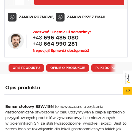
ZAMÓW ROZMOWĘ
ZAMÓW PRZEZ EMAIL
Zadzwoń! Chętnie Ci doradzimy!
+48
696 485 080
+48
664 990 281
Negocjuj! Sprawdź dostępność!
OPIS PRODUKTU
OPINIE O PRODUKCIE
PLIKI DO POBRANIA
SEE REVIEWS
Opis produktu
4.7
Bemar stołowy BSW.1GN
to nowoczesne urządzenia
gastronomiczne stworzone w celu utrzymywania ciepła uprzednio
przygotowanych produktów żywnościowych, umieszczonych
w pojemnikach GN ze stali kwasoodpornej wysokiej jakości. Jest to
zatem idealne rozwiązanie dla lokali gastronomicznych takich jak