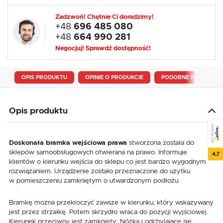
Zadzwoń! Chętnie Ci doradzimy!
+48
696 485 080
+48
664 990 281
Negocjuj! Sprawdź dostępność!
OPIS PRODUKTU
OPINIE O PRODUKCIE
PODOBNE PRODUKTY
Opis produktu
SEE REVIEWS
Doskonała bramka wejściowa prawa
stworzona została do
sklepów samoobsługowych otwierana na prawo. Informuje
4.7
klientów o kierunku wejścia do sklepu co jest bardzo wygodnym
rozwiązaniem. Urządzenie zostało przeznaczone do użytku
w pomieszczeniu zamkniętym o utwardzonym podłożu.
Bramkę można przekroczyć zawsze w kierunku, który wskazywany
jest przez strzałkę. Potem skrzydło wraca do pozycji wyjściowej.
Kierunek przeciwny jest zamknięty. Nóżka i odchylające się