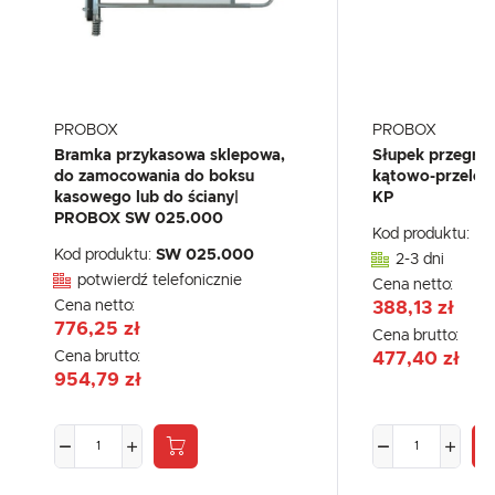
PROBOX
PROBOX
Bramka przykasowa sklepowa,
Słupek przegrod
do zamocowania do boksu
kątowo-przelot
kasowego lub do ściany|
KP
PROBOX SW 025.000
Kod produktu:
PX
Kod produktu:
SW 025.000
2-3 dni
potwierdź telefonicznie
Cena netto:
Cena netto:
388,13 zł
776,25 zł
Cena brutto:
Cena brutto:
477,40 zł
954,79 zł