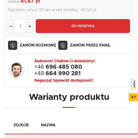
41,67 zł
43,91 zł
Najniższa cena z 30 dni przed obniżką:
40,50 zł
DO KOSZYKA
ZAMÓW ROZMOWĘ
ZAMÓW PRZEZ EMAIL
Zadzwoń! Chętnie Ci doradzimy!
+48
696 485 080
+48
664 990 281
SEE REVIEWS
Negocjuj! Sprawdź dostępność!
Warianty produktu
4.7
ZDJĘCIE
NAZWA